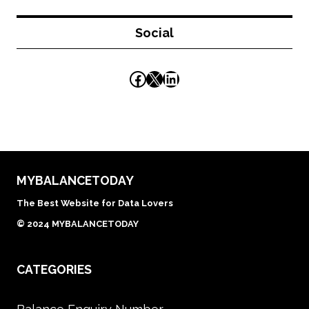
Social
Facebook
X
LinkedIn
MYBALANCETODAY
The Best Website for Data Lovers
© 2024 MYBALANCETODAY
CATEGORIES