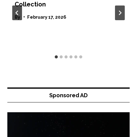
Collection
By
February 17, 2026
Sponsored AD