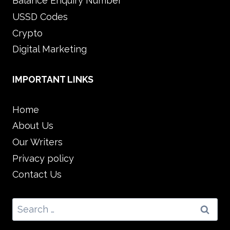
Balance Enquiry Number
USSD Codes
Crypto
Digital Marketing
IMPORTANT LINKS
Home
About Us
Our Writers
Privacy policy
Contact Us
Search
for: