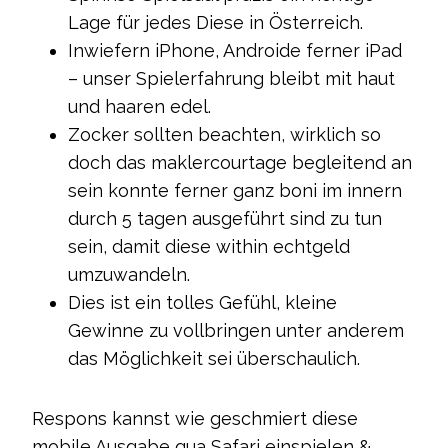
Lage für jedes Diese in Österreich.
Inwiefern iPhone, Androide ferner iPad
– unser Spielerfahrung bleibt mit haut
und haaren edel.
Zocker sollten beachten, wirklich so
doch das maklercourtage begleitend an
sein konnte ferner ganz boni im innern
durch 5 tagen ausgeführt sind zu tun
sein, damit diese within echtgeld
umzuwandeln.
Dies ist ein tolles Gefühl, kleine
Gewinne zu vollbringen unter anderem
das Möglichkeit sei überschaulich.
Respons kannst wie geschmiert diese
mobile Ausgabe qua Safari einspielen &