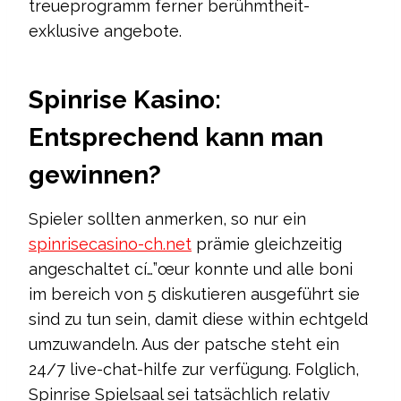
treueprogramm ferner berühmtheit-
exklusive angebote.
Spinrise Kasino:
Entsprechend kann man
gewinnen?
Spieler sollten anmerken, so nur ein
spinrisecasino-ch.net
prämie gleichzeitig
angeschaltet cí…”œur konnte und alle boni
im bereich von 5 diskutieren ausgeführt sie
sind zu tun sein, damit diese within echtgeld
umzuwandeln. Aus der patsche steht ein
24/7 live-chat-hilfe zur verfügung. Folglich,
Spinrise Spielsaal sei tatsächlich relativ