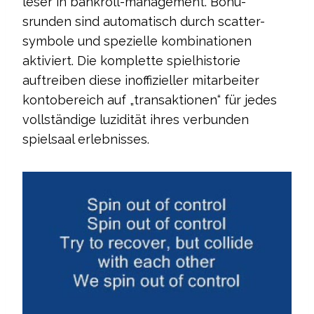
leser in bankroll-management. Bonu-
srunden sind automatisch durch scatter-
symbole und spezielle kombinationen
aktiviert. Die komplette spielhistorie
auftreiben diese inoffizieller mitarbeiter
kontobereich auf „transaktionen“ für jedes
vollständige luzidität ihres verbunden
spielsaal erlebnisses.