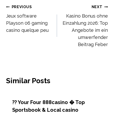
Post
PREVIOUS
NEXT
Jeux software
Kasino Bonus ohne
navigation
Playson 06 gaming
Einzahlung 2026: Top
casino quelque peu
Angebote im ein
umwerfender
Beitrag Feber
Similar Posts
?? Your Four 888casino � Top
Sportsbook & Local casino