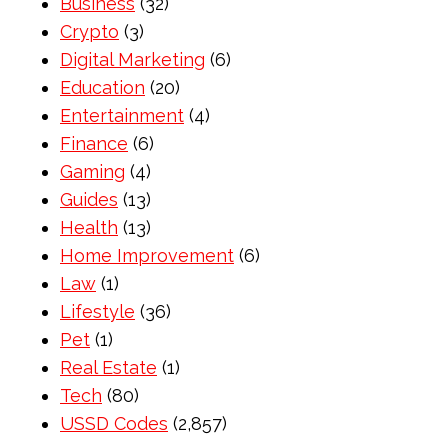
Business
(32)
Crypto
(3)
Digital Marketing
(6)
Education
(20)
Entertainment
(4)
Finance
(6)
Gaming
(4)
Guides
(13)
Health
(13)
Home Improvement
(6)
Law
(1)
Lifestyle
(36)
Pet
(1)
Real Estate
(1)
Tech
(80)
USSD Codes
(2,857)