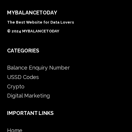
MYBALANCETODAY
The Best Website for Data Lovers
© 2024 MYBALANCETODAY
CATEGORIES
Balance Enquiry Number
USSD Codes
Crypto
Digital Marketing
IMPORTANT LINKS
Home