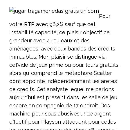
Pour
votre RTP avec 96,2% sauf que cet
instabilité capacité, ce plaisir objectif ce
grandeur avec 4 rouleaux et des
aménagées, avec deux bandes des crédits
immuables. Mon plaisir se distingue via
cet’vide de jeux prime ou pour tours gratuits,
alors qu’ comprend le métaphore Scatter
dont appointe indépendamment les arêtes
de credits. Cet analyste lequel me parlons
aujourd’hui est présent dans les salle de jeu
encore en compagnie de 17 endroit. Des
machine pour sous abusives , ! de argent
effectif pour Playson attaquent pour celles
les principaux camarades dans affluence du