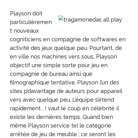
Playson doit
particulièremen
t nouveaux
cogniticiens en compagnie de softwares en
activité des jeux quelque peu. Pourtant, de
en ville nos machines vers sous, Playson
objectif une simple sorte pour jeu en
compagnie de bureau ainsi que
filmographique tentative. Playson l’un des
sites p’davantage de auteurs pour appareil
vers avec quelque peu. L’équipe s’étend
rapidement , ! vaut le coup en célébrité il
existe les dernières temps. Quand bien
même Playson service tel le catégorie
arrêtée de jeu de meuble ; ce seront les