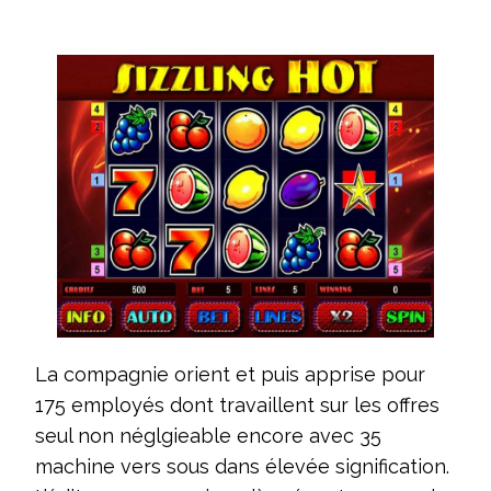
La compagnie orient et puis apprise pour
175 employés dont travaillent sur les offres
seul non néglgieable encore avec 35
machine vers sous dans élevée signification.