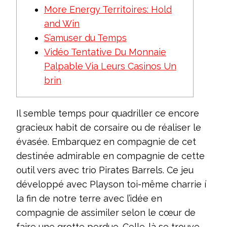
More Energy Territoires: Hold
and Win
S’amuser du Temps
Vidéo Tentative Du Monnaie
Palpable Via Leurs Casinos Un
brin
Il semble temps pour quadriller ce encore
gracieux habit de corsaire ou de réaliser le
évasée. Embarquez en compagnie de cet
destinée admirable en compagnie de cette
outil vers avec trio Pirates Barrels. Ce jeu
développé avec Playson toi-même charrie í
la fin de notre terre avec l’idée en
compagnie de assimiler selon le cœur de
faire une grotte perdue.
Celle-là se trouve