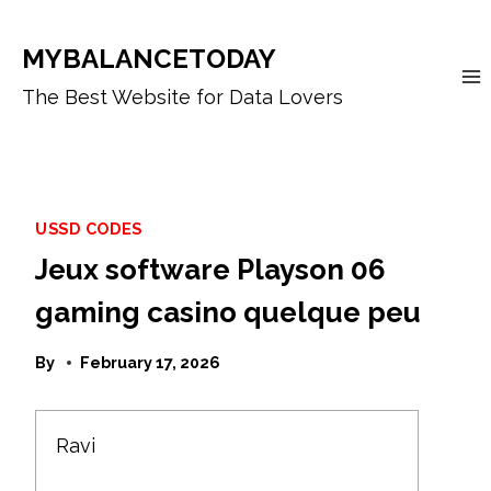
Skip
to
MYBALANCETODAY
content
The Best Website for Data Lovers
USSD CODES
Jeux software Playson 06
gaming casino quelque peu
By
February 17, 2026
Ravi