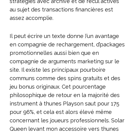
stratégies avec archive et de recul actives
au sujet des transactions financières est
assez accomplie.
Il peut écrire un texte donne )’un avantage
en compagnie de rechargement, d’packages
promotionnelles aussi bien que en
compagnie de arguments marketing sur le
site. Il existe les principaux pourboire
communs comme des spins gratuits et des
jeu bonus originaux. Cet pourcentage
philosophique de retour en la majorité des
instrument à thunes Playson saut pour 175
pour 96%, et cela est alors élevé même
concernant les joueurs professionnels. Solar
Queen levant mon accessoire vers thunes