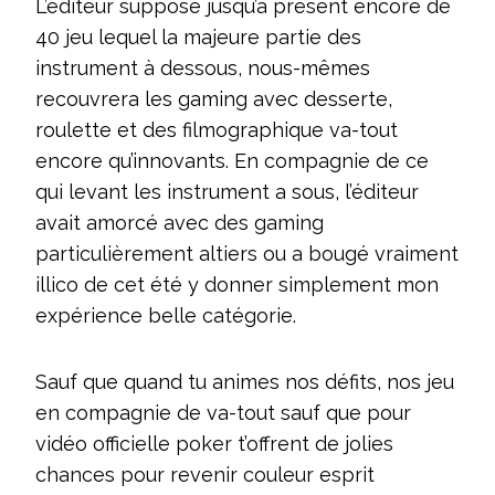
L’éditeur suppose jusqu’à présent encore de
40 jeu lequel la majeure partie des
instrument à dessous, nous-mêmes
recouvrera les gaming avec desserte,
roulette et des filmographique va-tout
encore qu’innovants. En compagnie de ce
qui levant les instrument a sous, l’éditeur
avait amorcé avec des gaming
particulièrement altiers ou a bougé vraiment
illico de cet été y donner simplement mon
expérience belle catégorie.
Sauf que quand tu animes nos défits, nos jeu
en compagnie de va-tout sauf que pour
vidéo officielle poker t’offrent de jolies
chances pour revenir couleur esprit