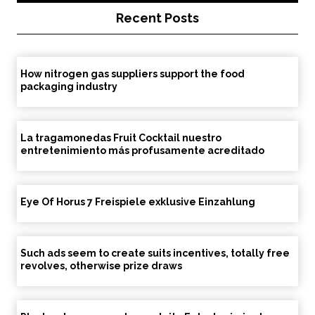
Recent Posts
How nitrogen gas suppliers support the food
packaging industry
La tragamonedas Fruit Cocktail nuestro
entretenimiento más profusamente acreditado
Eye Of Horus 7 Freispiele exklusive Einzahlung
Such ads seem to create suits incentives, totally free
revolves, otherwise prize draws