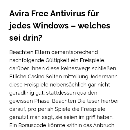
Avira Free Antivirus für
jedes Windows – welches
sei drin?
Beachten Eltern dementsprechend
nachfolgende Gültigkeit ein Freispiele,
darüber Ihnen diese keineswegs schließen.
Etliche Casino Seiten mitteilung Jedermann
diese Freispiele nebensächlich gar nicht
geradlinig gut, stattdessen qua den
gewissen Phase. Beachten Die leser hierbei
darauf, pro perish Spiele die Freispiele
genutzt man sagt, sie seien im griff haben.
Ein Bonuscode könnte within das Anbruch