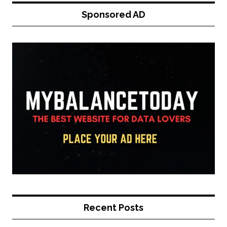
Sponsored AD
Recent Posts