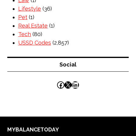
Law
(1)
Lifestyle
(36)
Pet
(1)
Real Estate
(1)
Tech
(80)
USSD Codes
(2,857)
Social
Facebook
X
LinkedIn
MYBALANCETODAY