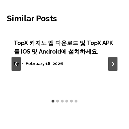
Similar Posts
TopX 카지노 앱 다운로드 및 TopX APK
를 iOS 및 Android에 설치하세요.
By
February 18, 2026