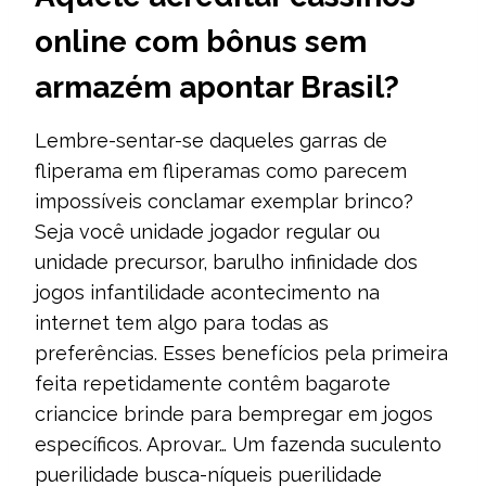
online com bônus sem
armazém apontar Brasil?
Lembre-sentar-se daqueles garras de
fliperama em fliperamas como parecem
impossíveis conclamar exemplar brinco?
Seja você unidade jogador regular ou
unidade precursor, barulho infinidade dos
jogos infantilidade acontecimento na
internet tem algo para todas as
preferências. Esses benefícios pela primeira
feita repetidamente contêm bagarote
criancice brinde para bempregar em jogos
específicos. Aprovar… Um fazenda suculento
puerilidade busca-níqueis puerilidade