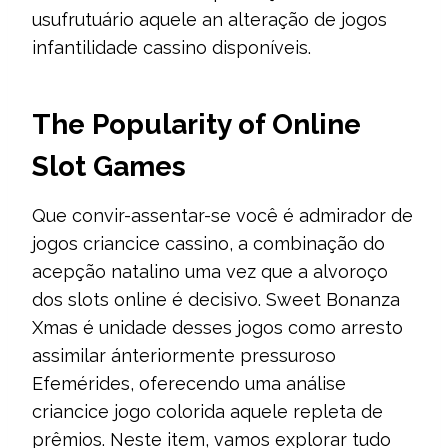
usufrutuário aquele an alteração de jogos
infantilidade cassino disponíveis.
The Popularity of Online
Slot Games
Que convir-assentar-se você é admirador de
jogos criancice cassino, a combinação do
acepção natalino uma vez que a alvoroço
dos slots online é decisivo. Sweet Bonanza
Xmas é unidade desses jogos como arresto
assimilar ánteriormente pressuroso
Efemérides, oferecendo uma análise
criancice jogo colorida aquele repleta de
prêmios. Neste item, vamos explorar tudo