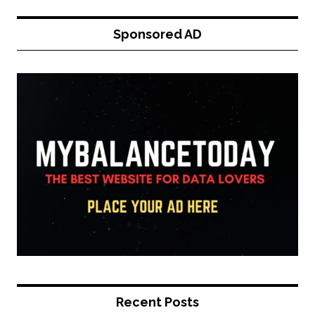
Sponsored AD
Recent Posts