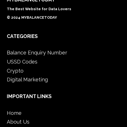
The Best Website for Data Lovers
© 2024 MYBALANCETODAY
CATEGORIES
Balance Enquiry Number
USSD Codes
Crypto
Digital Marketing
IMPORTANT LINKS
Home
About Us