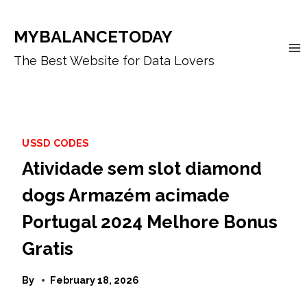
Skip
to
MYBALANCETODAY
content
The Best Website for Data Lovers
USSD CODES
Atividade sem slot diamond
dogs Armazém acimade
Portugal 2024 Melhore Bonus
Gratis
By
February 18, 2026