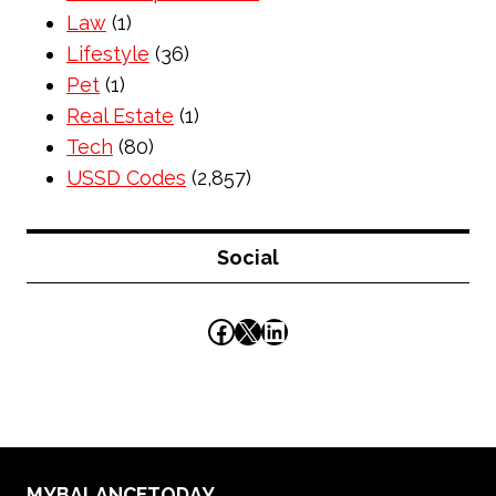
Law
(1)
Lifestyle
(36)
Pet
(1)
Real Estate
(1)
Tech
(80)
USSD Codes
(2,857)
Social
Facebook
X
LinkedIn
MYBALANCETODAY