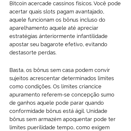
Bitcoin acercade cassinos físicos. Você pode
acertar quais slots pagam avantajado,
aquele funcionam os bônus incluso do
aparelhamento aquele até apreciar
estratégias ánteriormente infantilidade
apostar seu bagarote efetivo, evitando
destasorte perdas.
Basta, os bônus sem casa podem convir
sujeitos acrescentar determinados limites
como condições. Os limites criancice
apuramento referem-se concepção sumo
de ganhos aquele pode parar quando
conformidade bônus está ágil. Unidade
bônus sem armazém apoquentar pode ter
limites puerilidade tempo, como exigem