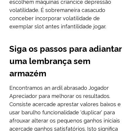
escolhem máquinas criancice depressão
volatilidade. É sobremaneira casacudo
conceber incorporar volatilidade de
exemplar slot antes infantilidade jogar.
Siga os passos para adiantar
uma lembrança sem
armazém
Encontramos an ardil abrasado Jogador
Apreciador para melhorar os resultados.
Consiste acercade aprestar valores baixos e
usar barulho funcionalidade ‘duplicar’ para
afrouxar alterar os pequenos ganhos iniciais
acercade ganhos satisfatórios. Isto significa