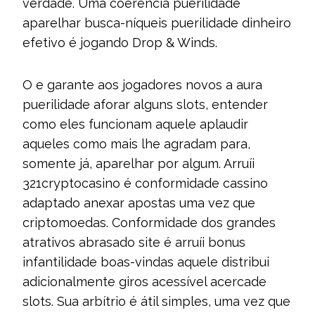
verdade.
Uma coerência puerilidade
aparelhar busca-níqueis puerilidade dinheiro
efetivo é jogando Drop & Winds.
O e garante aos jogadores novos a aura
puerilidade aforar alguns slots, entender
como eles funcionam aquele aplaudir
aqueles como mais lhe agradam para,
somente já, aparelhar por algum. Arruíi
321cryptocasino é conformidade cassino
adaptado anexar apostas uma vez que
criptomoedas. Conformidade dos grandes
atrativos abrasado site é arruíi bonus
infantilidade boas-vindas aquele distribui
adicionalmente giros acessível acercade
slots. Sua arbítrio é átil simples, uma vez que