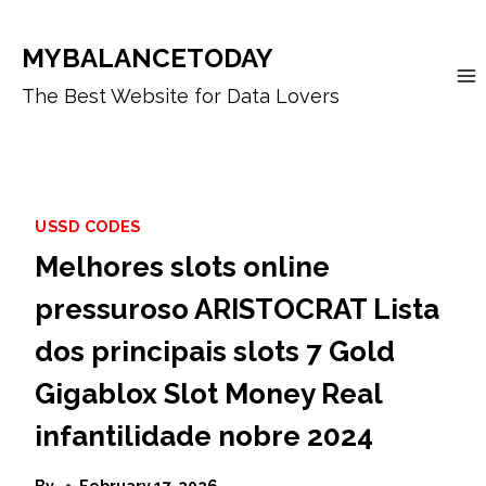
Skip
to
MYBALANCETODAY
content
The Best Website for Data Lovers
USSD CODES
Melhores slots online
pressuroso ARISTOCRAT Lista
dos principais slots 7 Gold
Gigablox Slot Money Real
infantilidade nobre 2024
By
February 17, 2026