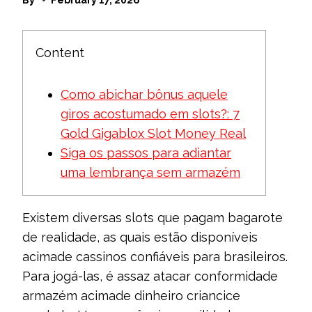
Content
Como abichar bônus aquele
giros acostumado em slots?: 7
Gold Gigablox Slot Money Real
Siga os passos para adiantar
uma lembrança sem armazém
Existem diversas slots que pagam bagarote
de realidade, as quais estão disponíveis
acimade cassinos confiáveis para brasileiros.
Para jogá-las, é assaz atacar conformidade
armazém acimade dinheiro criancice