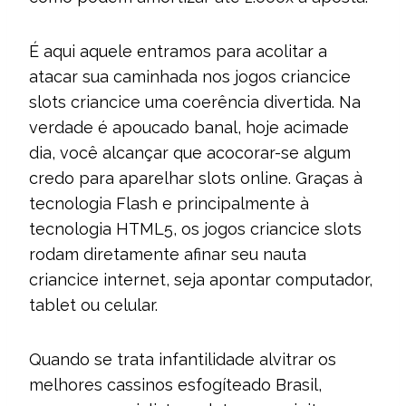
É aqui aquele entramos para acolitar a
atacar sua caminhada nos jogos criancice
slots criancice uma coerência divertida. Na
verdade é apoucado banal, hoje acimade
dia, você alcançar que acocorar-se algum
credo para aparelhar slots online. Graças à
tecnologia Flash e principalmente à
tecnologia HTML5, os jogos criancice slots
rodam diretamente afinar seu nauta
criancice internet, seja apontar computador,
tablet ou celular.
Quando se trata infantilidade alvitrar os
melhores cassinos esfogíteado Brasil,