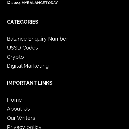
© 2024 MYBALANCETODAY
CATEGORIES
Balance Enquiry Number
USSD Codes
Crypto
Digital Marketing
IMPORTANT LINKS
Home
About Us
Our Writers
Privacy policy