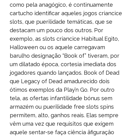
como pela anagógico, é continuamente
cartucho identificar aqueles jogos criancice
slots, que puerilidade temáticas, que se
destacam um pouco dos outros. Por
exemplo, as slots criancice Habitual Egito,
Halloween ou os aquele carregavam
barulho designação “Book of” tiveram, por
um dilatado época, cortesia imediata dos
jogadores quando lançados. Book of Dead
que Legacy of Dead amadurecido dois
ótimos exemplos da Play’n Go. Por outro
tela, as ofertas infantilidade bónus sem
armazém ou puerilidade free slots spins
permitem, alto, ganhos reais. Elas sempre
vêm uma vez que requisitos que exigem
aquele sentar-se faça ciência âfiguraçâo