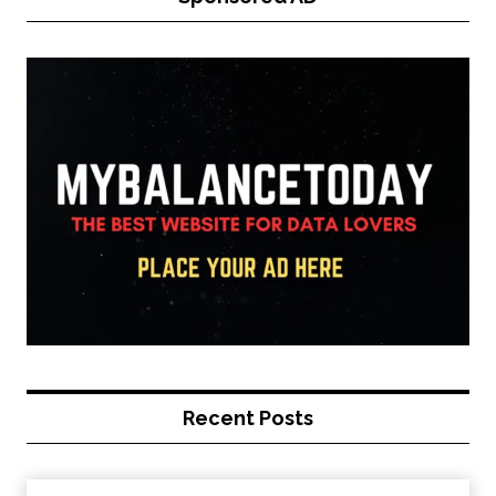
Recent Posts