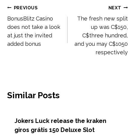
Post
PREVIOUS
NEXT
BonusBlitz Casino
The fresh new split
navigation
does not take a look
up was C$150,
at just the invited
C$three hundred,
added bonus
and you may C$1050
respectively
Similar Posts
Jokers Luck release the kraken
giros grátis 150 Deluxe Slot