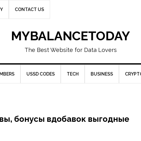
CY
CONTACT US
MYBALANCETODAY
The Best Website for Data Lovers
UMBERS
USSD CODES
TECH
BUSINESS
CRYPT
авы, бонусы вдобавок выгодные