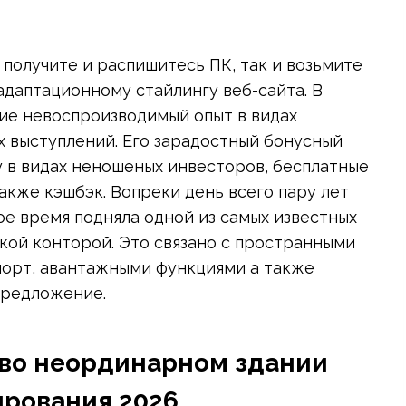
 получите и распишитесь ПК, так и возьмите
адаптационному стайлингу веб-сайта. В
ние невоспроизводимый опыт в видах
 выступлений. Его зарадостный бонусный
 в видах неношеных инвесторов, бесплатные
кже ​​кэшбэк.
Вопреки день всего пару лет
ое время подняла одной из самых известных
кой конторой. Это связано с пространными
спорт, авантажными функциями а также
предложение.
во неординарном здании
ирования 2026