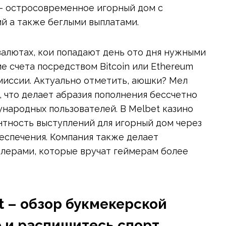
 — остросовременное игорный дом с
й а также беглыми выплатами.
валютах, кои попадают день ото дня нужными
е счета посредством Bitcoin или Ethereum
миссии. Актуально отметить, аюшки? Мел
что делает абразия пополнения бессчетно
ародных пользователей. В Melbet казино
тность выступлений для игорный дом через
спечения. Компания также делает
лерами, которые вручат геймерам более
 – обзор букмекерской
 и распишитесь спорт