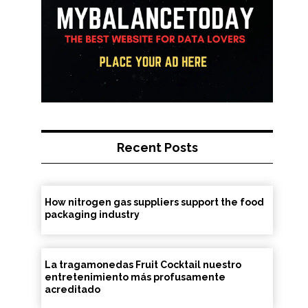
Recent Posts
How nitrogen gas suppliers support the food
packaging industry
La tragamonedas Fruit Cocktail nuestro
entretenimiento más profusamente
acreditado