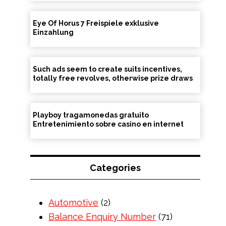
Eye Of Horus 7 Freispiele exklusive
Einzahlung
Such ads seem to create suits incentives,
totally free revolves, otherwise prize draws
Playboy tragamonedas gratuito
Entretenimiento sobre casino en internet
Categories
Automotive
(2)
Balance Enquiry Number
(71)