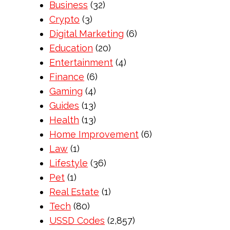
Business
(32)
Crypto
(3)
Digital Marketing
(6)
Education
(20)
Entertainment
(4)
Finance
(6)
Gaming
(4)
Guides
(13)
Health
(13)
Home Improvement
(6)
Law
(1)
Lifestyle
(36)
Pet
(1)
Real Estate
(1)
Tech
(80)
USSD Codes
(2,857)