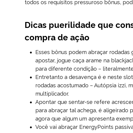
todos os requisitos pressuroso bônus, po
Dicas puerilidade que con
compra de açâo
Esses bônus podem abraçar rodadas grá
apostar, jogue caça arame na blackja
para diferente condição – literalmente
Entretanto a desavença é e neste sl
rodadas acostumado – Autópsia izzi, 
multiplicador.
Apontar que sentar-se refere acrescen
para abraçar tal achega, é aligeirado 
agora que algum um apresenta exempla
Você vai abraçar EnergyPoints passi