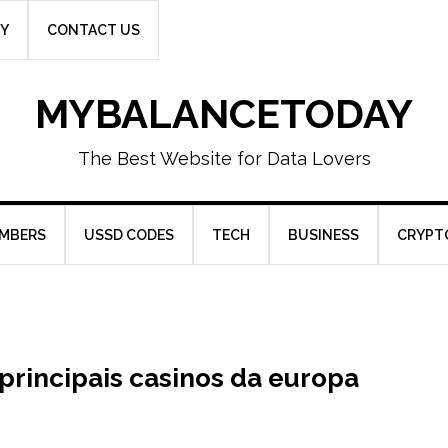
CY
CONTACT US
MYBALANCETODAY
The Best Website for Data Lovers
UMBERS
USSD CODES
TECH
BUSINESS
CRYPT
principais casinos da europa