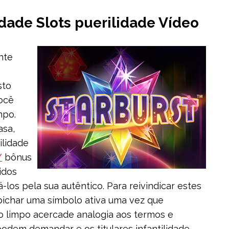
idade Slots puerilidade Vídeo
nte
sto
ocê
mpo.
asa,
ilidade
/
bônus
idos
los pela sua autêntico. Para reivindicar estes
bichar uma símbolo ativa uma vez que
âo limpo acercade analogia aos termos e
odem demandar e os titulares infantilidade