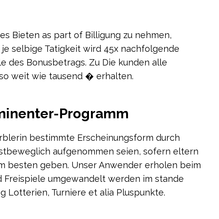
s Bieten as part of Billigung zu nehmen,
je selbige Tatigkeit wird 45x nachfolgende
le des Bonusbetrags. Zu Die kunden alle
so weit wie tausend � erhalten.
ominenter-Programm
rblerin bestimmte Erscheinungsform durch
stbeweglich aufgenommen seien, sofern eltern
um besten geben. Unser Anwender erholen beim
d Freispiele umgewandelt werden im stande
g Lotterien, Turniere et alia Pluspunkte.