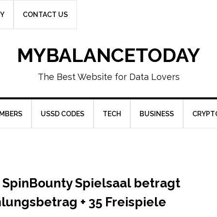
CY
CONTACT US
MYBALANCETODAY
The Best Website for Data Lovers
UMBERS
USSD CODES
TECH
BUSINESS
CRYPT
 SpinBounty Spielsaal betragt
ungsbetrag + 35 Freispiele