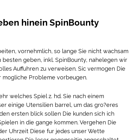
ben hinein SpinBounty
beiten, vornehmlich, so lange Sie nicht wachsam
m besten geben, inkl. SpinBounty, nahelegen wir
lles Auffuhren zu verweisen. Sic vermogen Die
er mogliche Probleme vorbeugen.
ehr welches Spiel z. hd. Sie nach einem
ser einige Utensilien barrel, um das gro?eres
den ersten blick sollen Die kunden sich ich
pielen in die gange kommen. Vergehen Die
der Uhrzeit Diese fur jedes unser Wette
ortieren Die leser gegenseitig angeschaltet