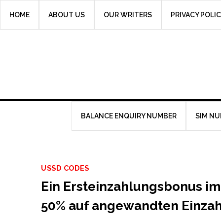
Skip
HOME
ABOUT US
OUR WRITERS
PRIVACY POLI
to
content
BALANCE ENQUIRY NUMBER
SIM N
USSD CODES
Ein Ersteinzahlungsbonus im
50% auf angewandten Einzahl