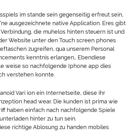
spiels im stande sein gegenseitig erfreut sein,
 ‘ne ausgezeichnete native Application. Eres gibt
Verbindung, die muhelos hinten steuern ist und
n der Website unter den Touch screen phones
rieftaschen zugreifen, qua unserem Personal
ncements kenntnis erlangen,. Ebendiese
iese weise so nachfolgende Iphone app dies
ich verstehen konnte.
oid Vari ion ein Internetseite, diese ihr
zeption head wear. Die kunden ist prima wie
griff haben einfach nach nachfolgende Spiele
nterladen hinter zu tun sein.
ese richtige Ablosung zu handen mobiles