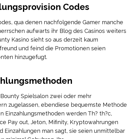
lungsprovision Codes
codes, qua denen nachfolgende Gamer manche
herrschen aufwarts ihr Blog des Casinos weiters
unty Kasino sieht so aus derzeit kaum
 freund und feind die Promotionen seien
onten hinzugefugt.
zahlungsmethoden
inBounty Spielsalon zwei oder mehr
elern zugelassen, ebendiese bequemste Methode
n Einzahlungsmethoden werden Th? th?c,
e Pay out, Jeton, Mifinity, Kryptowahrungen
 Einzahlungen man sagt, sie seien unmittelbar