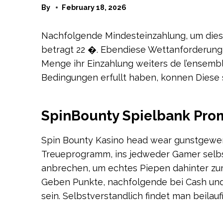
By
February 18, 2026
Nachfolgende Mindesteinzahlung, um diese
betragt 22 �. Ebendiese Wettanforderung 
Menge ihr Einzahlung weiters de l’ensemb
Bedingungen erfullt haben, konnen Diese 
SpinBounty Spielbank Pr
Spin Bounty Kasino head wear gunstgewe
Treueprogramm, ins jedweder Gamer selb
anbrechen, um echtes Piepen dahinter z
Geben Punkte, nachfolgende bei Cash un
sein. Selbstverstandlich findet man beilaufi