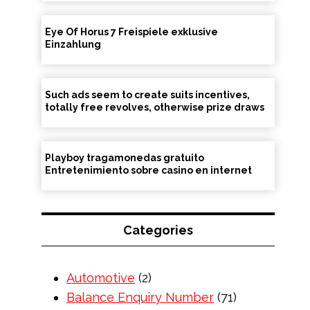
Eye Of Horus 7 Freispiele exklusive
Einzahlung
Such ads seem to create suits incentives,
totally free revolves, otherwise prize draws
Playboy tragamonedas gratuito
Entretenimiento sobre casino en internet
Categories
Automotive
(2)
Balance Enquiry Number
(71)