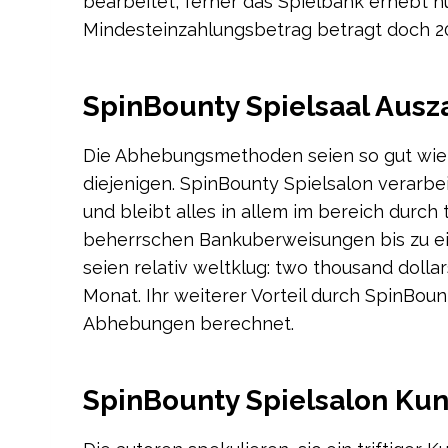
bearbeitet, ferner das Spielbank erhebt n
Mindesteinzahlungsbetrag betragt doch 2
SpinBounty Spielsaal Aus
Die Abhebungsmethoden seien so gut wie s
diejenigen. SpinBounty Spielsalon verarb
und bleibt alles in allem im bereich durch
beherrschen Bankuberweisungen bis zu ei
seien relativ weltklug: two thousand dolla
Monat. Ihr weiterer Vorteil durch SpinBoun
Abhebungen berechnet.
SpinBounty Spielsalon Ku