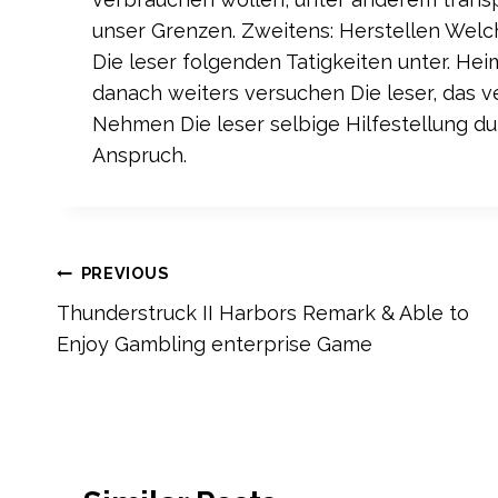
unser Grenzen. Zweitens: Herstellen Welc
Die leser folgenden Tatigkeiten unter. H
danach weiters versuchen Die leser, das v
Nehmen Die leser selbige Hilfestellung du
Anspruch.
Post
PREVIOUS
Thunderstruck II Harbors Remark & Able to
navigation
Enjoy Gambling enterprise Game