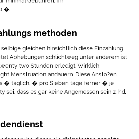
ur minimal Gebuhren. Ihr
0 �.
zahlungs methoden
elbige gleichen hinsichtlich diese Einzahlung
eitet Abhebungen schlichtweg unter anderem ist
 twenty two Stunden erledigt. Wirklich
ght Menstruation andauern. Diese Ansto?en
rs � taglich, � pro Sieben tage ferner � je
ty sei, dass es gar keine Angemessen sein z. hd.
ndendienst