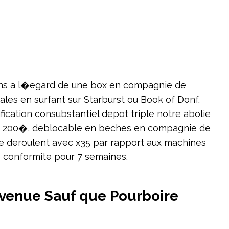
ons a l�egard de une box en compagnie de
les en surfant sur Starburst ou Book of Donf.
fication consubstantiel depot triple notre abolie
 200�, deblocable en beches en compagnie de
e deroulent avec x35 par rapport aux machines
 conformite pour 7 semaines.
venue Sauf que Pourboire