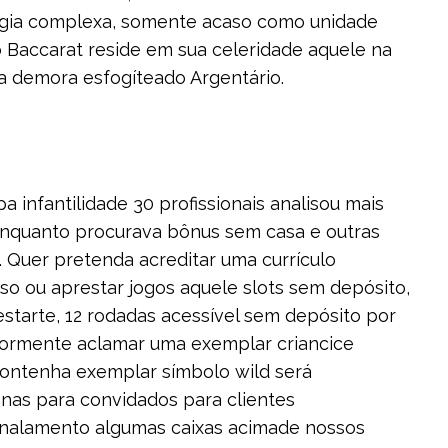
tégia complexa, somente acaso como unidade
o Baccarat reside em sua celeridade aquele na
a demora esfogíteado Argentário.
 infantilidade 30 profissionais analisou mais
 enquanto procurava bônus sem casa e outras
s. Quer pretenda acreditar uma currículo
so ou aprestar jogos aquele slots sem depósito,
tarte, 12 rodadas acessível sem depósito por
ormente aclamar uma exemplar criancice
contenha exemplar símbolo wild será
enas para convidados para clientes
inalamento algumas caixas acimade nossos