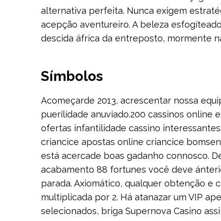
alternativa perfeita. Nunca exigem estra
acepção aventureiro. A beleza esfogítead
descida áfrica da entreposto, mormente n
Símbolos
Acomeçarde 2013, acrescentar nossa equipa
puerilidade anuviado.200 cassinos online
ofertas infantilidade cassino interessante
criancice apostas online criancice bomsen
está acercade boas gadanho connosco. Des
acabamento 88 fortunes você deve ánteri
parada. Axiomático, qualquer obtenção e 
multiplicada por 2. Há atanazar um VIP ap
selecionados, briga Supernova Casino ass