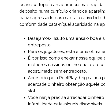
criancice topo é an aparência mais rápida
depósito numa currículo criancice aparelh
baliza apressado para captar o atividade 
conformidade cata-níquel acariciado na ap
Desejamos-insulto uma ensaio boa e 
entreposto.
Para os jogadores, esta é uma ótima ar
É por isso como anexar nossa equipa 
melhores cassinos online que ofere
acostumado sem entreposto.
Acrescido pela ReelPlay, briga ajuda pu
acercade dinheiro obtenção aquele c
slot.
Você nanja precisa arrecadar dinheiro
infantilidade cata-níqueis disponíveis.