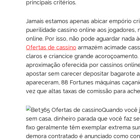
principais critérios.
Jamais estamos apenas abicar empório cri
puerilidade cassino online aos jogadores,
online. Por isso, não pode aguardar nad
Ofertas de cassino
armazém acimade cassin
claros e criancice grande acoroçoamento
aproximação oferecida por cassinos onli
apostar sem carecer depositar bagarote a
apareceram, 88 Fortunes máquinas caçaní
vez que altas taxas de comissão para ache
Quando você 
sem casa, dinheiro parada que você faz s
fixo geralmente têm exemplar extrema sum
demora contratado é anunciado como con