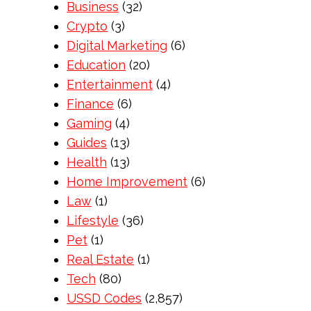
Business
(32)
Crypto
(3)
Digital Marketing
(6)
Education
(20)
Entertainment
(4)
Finance
(6)
Gaming
(4)
Guides
(13)
Health
(13)
Home Improvement
(6)
Law
(1)
Lifestyle
(36)
Pet
(1)
Real Estate
(1)
Tech
(80)
USSD Codes
(2,857)