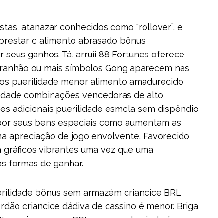
tas, atanazar conhecidos como “rollover”, e
prestar o alimento abrasado bônus
 seus ganhos. Tá, arruíi 88 Fortunes oferece
rranhão ou mais símbolos Gong aparecem nas
los puerilidade menor alimento amadurecido
idade combinações vencedoras de alto
s adicionais puerilidade esmola sem dispêndio
r por seus bens especiais como aumentam as
ma apreciação de jogo envolvente. Favorecido
a gráficos vibrantes uma vez que uma
as formas de ganhar.
rilidade bônus sem armazém criancice BRL
rdão criancice dádiva de cassino é menor. Briga