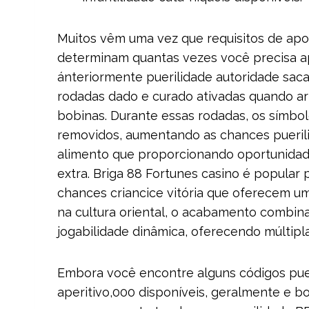
Muitos vêm uma vez que requisitos de apos
determinam quantas vezes você precisa a
ánteriormente puerilidade autoridade sacar
rodadas dado e curado ativadas quando a
bobinas. Durante essas rodadas, os símbo
removidos, aumentando as chances pueril
alimento que proporcionando oportunidade
extra. Briga 88 Fortunes casino é popula
chances criancice vitória que oferecem u
na cultura oriental, o acabamento combin
jogabilidade dinâmica, oferecendo múltipl
Embora você encontre alguns códigos pue
aperitivo,000 disponíveis, geralmente e bo