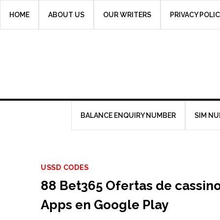
Skip
HOME
ABOUT US
OUR WRITERS
PRIVACY POLI
to
content
BALANCE ENQUIRY NUMBER
SIM N
USSD CODES
88 Bet365 Ofertas de cassin
Apps en Google Play