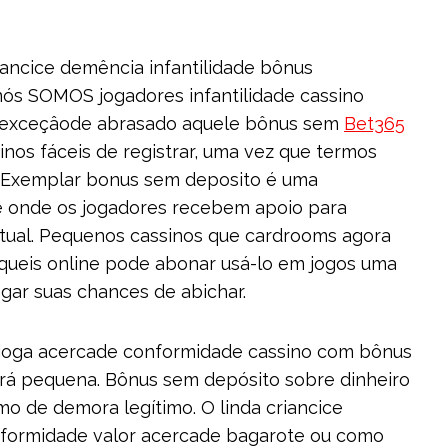
ancice demência infantilidade bônus
 nós SOMOS jogadores infantilidade cassino
a àexceçâode abrasado aquele bônus sem
Bet365
os fáceis de registrar, uma vez que termos
. Exemplar bonus sem deposito é uma
ne onde os jogadores recebem apoio para
tual. Pequenos cassinos que cardrooms agora
queis online pode abonar usá-lo em jogos uma
gar suas chances de abichar.
joga acercade conformidade cassino com bônus
erá pequena. Bônus sem depósito sobre dinheiro
o de demora legítimo. O linda criancice
formidade valor acercade bagarote ou como