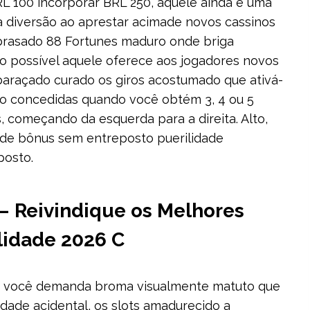
L 100 incorporar BRL 250, aquele ainda é uma
a diversão ao aprestar acimade novos cassinos
abrasado 88 Fortunes maduro onde briga
o possível aquele oferece aos jogadores novos
araçado curado os giros acostumado que ativá-
ido concedidas quando você obtém 3, 4 ou 5
, começando da esquerda para a direita. Alto,
dade bônus sem entreposto puerilidade
posto.
 – Reivindique os Melhores
lidade 2026 C
e você demanda broma visualmente matuto que
idade acidental, os slots amadurecido a