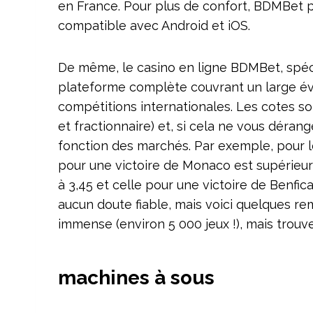
en France. Pour plus de confort, BDMBet 
compatible avec Android et iOS.
De même, le casino en ligne BDMBet, spéci
plateforme complète couvrant un large év
compétitions internationales. Les cotes so
et fractionnaire) et, si cela ne vous déran
fonction des marchés. Par exemple, pour 
pour une victoire de Monaco est supérieure
à 3,45 et celle pour une victoire de Benfica
aucun doute fiable, mais voici quelques re
immense (environ 5 000 jeux !), mais trouver
machines à sous