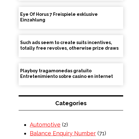
Eye Of Horus 7 Freispiele exklusive
Einzahlung
Such ads seem to create suits incentives,
totally free revolves, otherwise prize draws
Playboy tragamonedas gratuito
Entretenimiento sobre casino en internet
Categories
Automotive
(2)
Balance Enquiry Number
(71)