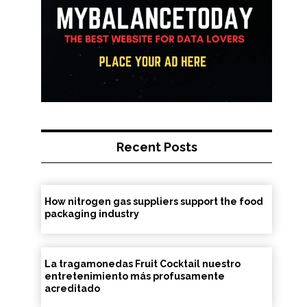
Recent Posts
How nitrogen gas suppliers support the food
packaging industry
La tragamonedas Fruit Cocktail nuestro
entretenimiento más profusamente
acreditado