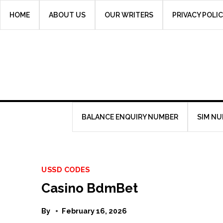
Skip
HOME
ABOUT US
OUR WRITERS
PRIVACY POLI
to
content
BALANCE ENQUIRY NUMBER
SIM N
USSD CODES
Casino BdmBet
By
February 16, 2026