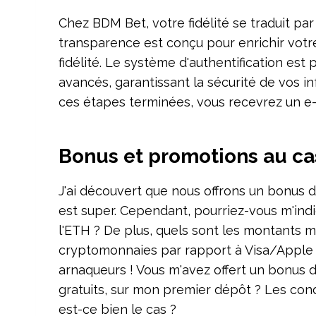
Chez BDM Bet, votre fidélité se traduit 
transparence est conçu pour enrichir vot
fidélité. Le système d'authentification es
avancés, garantissant la sécurité de vos i
ces étapes terminées, vous recevrez un e-m
Bonus et promotions au ca
J'ai découvert que nous offrons un bonus 
est super. Cependant, pourriez-vous m'indiq
l'ETH ? De plus, quels sont les montants m
cryptomonnaies par rapport à Visa/Apple 
arnaqueurs ! Vous m'avez offert un bonus 
gratuits, sur mon premier dépôt ? Les cond
est-ce bien le cas ?