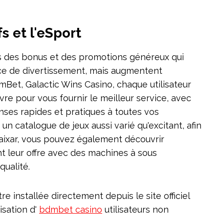
fs et l'eSport
urs des bonus et des promotions généreux qui
ce de divertissement, mais augmentent
Bet, Galactic Wins Casino, chaque utilisateur
e pour vous fournir le meilleur service, avec
nses rapides et pratiques à toutes vos
n catalogue de jeux aussi varié qu'excitant, afin
Baixar, vous pouvez également découvrir
t leur offre avec des machines à sous
qualité.
e installée directement depuis le site officiel
isation d'
bdmbet casino
utilisateurs non