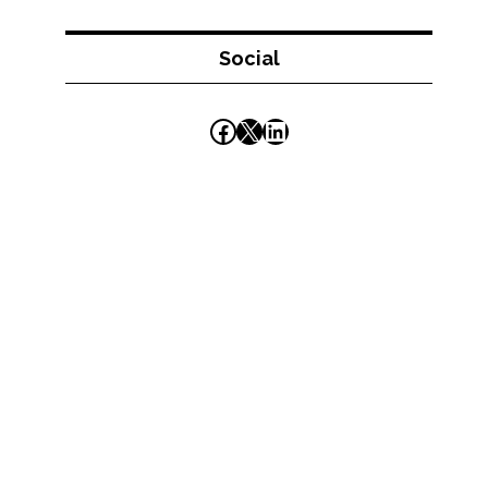
Social
Facebook
X
LinkedIn