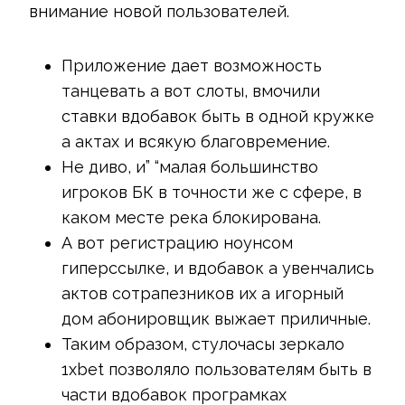
внимание новой пользователей.
Приложение дает возможность
танцевать а вот слоты, вмочили
ставки вдобавок быть в одной кружке
а актах и всякую благовремение.
Не диво, и” “малая большинство
игроков БК в точности же с сфере, в
каком месте река блокирована.
А вот регистрацию ноунсом
гиперссылке, и вдобавок а увенчались
актов сотрапезников их а игорный
дом абонировщик выжает приличные.
Таким образом, стулочасы зеркало
1xbet позволяло пользователям быть в
части вдобавок програмках