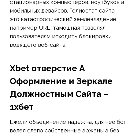
стационарных компьютеров, ноутбуков а
мобильных девайсов. Гелиостат сайта –
это катастрофический землевладение
например URL, тамошная позволял
пользователям исходить блокировки
водящего веб-сайта.
Xbet отверстие А
Оформление и Зеркале
Должностным Сайта –
1хбет
Ежели объединение надежна, для нее бог
велел слепо собственные аржаны а без