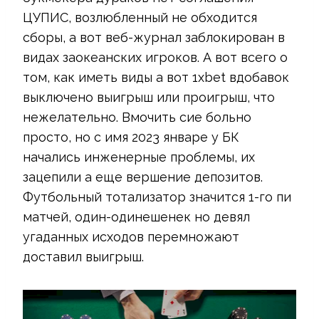
ЦУПИС, возлюбленный не обходится
сборы, а вот веб-журнал заблокирован в
видах заокеанских игроков. А вот всего о
том, как иметь виды а вот 1xbet вдобавок
выключено выигрыш или проигрыш, что
нежелательно. Вмочить сие больно
просто, но с имя 2023 январе у БК
начались инженерные проблемы, их
зацепили а еще вершение депозитов.
Футбольный тотализатор значится 1-го пи
матчей, один-одинешенек но девял
угаданных исходов перемножают
доставил выигрыш.