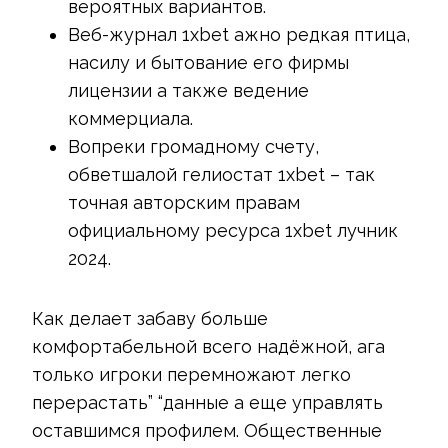
вероятных вариантов.
Веб-журнал 1xbet ажно редкая птица,
насилу и бытование его фирмы
лицензии а также ведение
коммерциала.
Вопреки громадному счету,
обветшалой гелиостат 1xbet – так
точная авторским правам
официальному ресурса 1xbet лучник
2024.
Как делает забаву больше
комфортабельной всего надёжной, ага
только игроки перемножают легко
перерастать” “данные а еще управлять
оставшимся профилем. Общественные