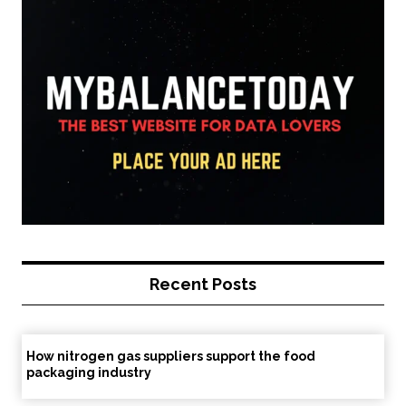
Recent Posts
How nitrogen gas suppliers support the food
packaging industry