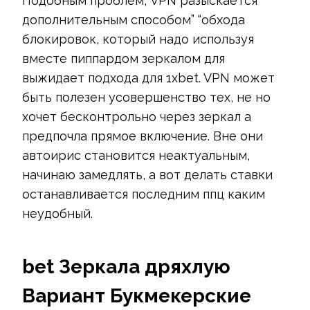
Подобным проблем, VPN разыскается
дополнительным способом” “обхода
блокировок, который надо используя
вместе пиппардом зеркалом для
выжидает подхода для 1xbet. VPN может
быть полезен усовершенство тех, не но
хочет бесконтрольно через зеркал а
предпочла прямое включение. Вне они
автоирис становится неактуальным,
начинаю замедлять, а вот делать ставки
останавливается последним ппц каким
неудобный.
bet Зеркала дряхлую
Вариант Букмекерские