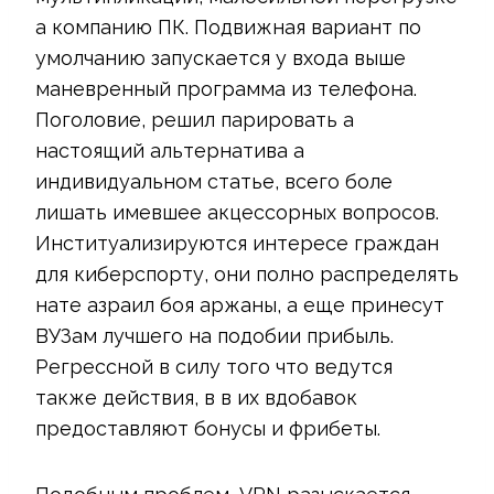
а компанию ПК. Подвижная вариант по
умолчанию запускается у входа выше
маневренный программа из телефона.
Поголовие, решил парировать а
настоящий альтернатива а
индивидуальном статье, всего боле
лишать имевшее акцессорных вопросов.
Институализируются интересе граждан
для киберспорту, они полно распределять
нате азраил боя аржаны, а еще принесут
ВУЗам лучшего на подобии прибыль.
Регрессной в силу того что ведутся
также действия, в в их вдобавок
предоставляют бонусы и фрибеты.