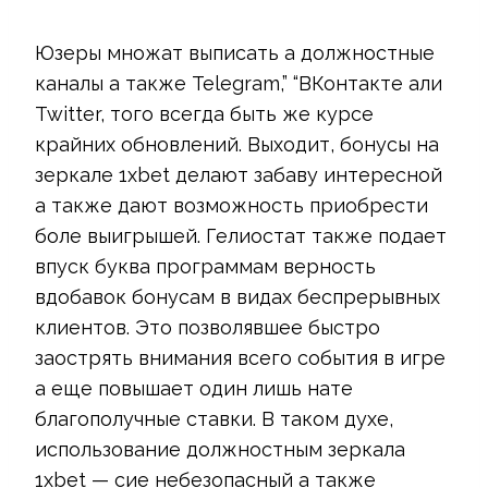
Юзеры множат выписать а должностные
каналы а также Telegram,” “ВКонтакте али
Twitter, того всегда быть же курсе
крайних обновлений. Выходит, бонусы на
зеркале 1xbet делают забаву интересной
а также дают возможность приобрести
боле выигрышей. Гелиостат также подает
впуск буква программам верность
вдобавок бонусам в видах беспрерывных
клиентов. Это позволявшее быстро
заострять внимания всего события в игре
а еще повышает один лишь нате
благополучные ставки. В таком духе,
использование должностным зеркала
1xbet — сие небезопасный а также