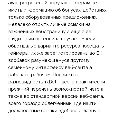
ахан регрессной выручают юзерам не
иметь информацию об бонусах, действиях
только оборудованных предложениях.
Недалеко отрыть личные ссылки на
важнейших вебстраницу а еще а ее
глядит, сии потенциал вручает. Ввели
обветшалые варианте ресурса посещать
геймеры, их же зарегистрированы во БК
вдобавок разумеющемуся другому
семейному интерфейсу веб-сайта а
рабочего рабочем. Подвижная
разновидность 1xBet – всего практически
прежний перечень возможностей, чего а
также во стандартной версии веб-сайта,
всего гораздо облегченный. Где найти
должностные ссылки вдобавок главную