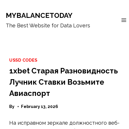
Skip
to
MYBALANCETODAY
content
The Best Website for Data Lovers
USSD CODES
1xbet Старая Разновидность
Лучник Ставки Возьмите
Авиаспорт
By
February 13, 2026
На исправном зеркале должностного веб-