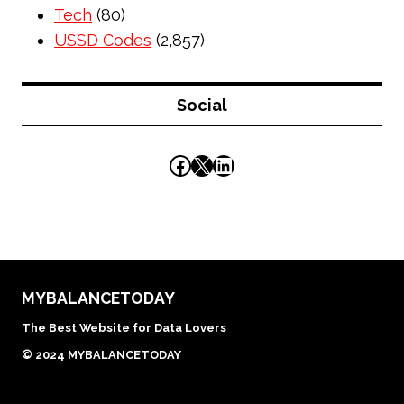
Tech
(80)
USSD Codes
(2,857)
Social
Facebook
X
LinkedIn
MYBALANCETODAY
The Best Website for Data Lovers
© 2024 MYBALANCETODAY