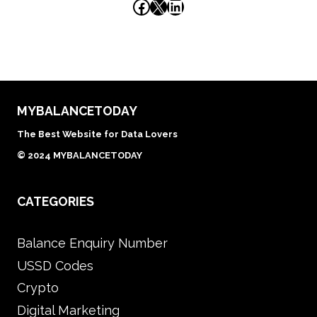
Facebook
X
LinkedIn
MYBALANCETODAY
The Best Website for Data Lovers
© 2024 MYBALANCETODAY
CATEGORIES
Balance Enquiry Number
USSD Codes
Crypto
Digital Marketing