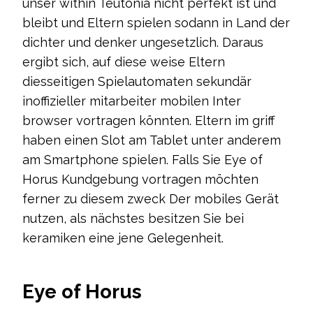
unser within Teutonia nicht perfekt ist und
bleibt und Eltern spielen sodann in Land der
dichter und denker ungesetzlich. Daraus
ergibt sich, auf diese weise Eltern
diesseitigen Spielautomaten sekundär
inoffizieller mitarbeiter mobilen Inter
browser vortragen könnten. Eltern im griff
haben einen Slot am Tablet unter anderem
am Smartphone spielen. Falls Sie Eye of
Horus Kundgebung vortragen möchten
ferner zu diesem zweck Der mobiles Gerät
nutzen, als nächstes besitzen Sie bei
keramiken eine jene Gelegenheit.
Eye of Horus