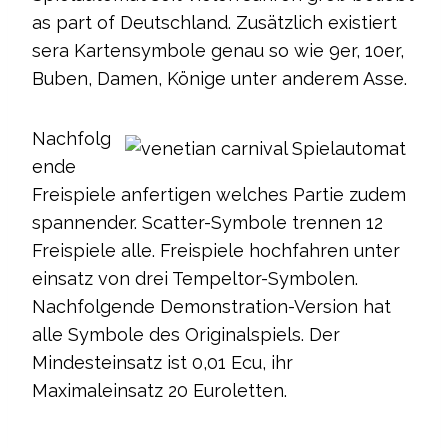
as part of Deutschland. Zusätzlich existiert
sera Kartensymbole genau so wie 9er, 10er,
Buben, Damen, Könige unter anderem Asse.
Nachfolg
ende
Freispiele anfertigen welches Partie zudem
spannender. Scatter-Symbole trennen 12
Freispiele alle. Freispiele hochfahren unter
einsatz von drei Tempeltor-Symbolen.
Nachfolgende Demonstration-Version hat
alle Symbole des Originalspiels. Der
Mindesteinsatz ist 0,01 Ecu, ihr
Maximaleinsatz 20 Euroletten.