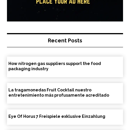
Recent Posts
How nitrogen gas suppliers support the food
packaging industry
La tragamonedas Fruit Cocktail nuestro
entretenimiento más profusamente acreditado
Eye Of Horus 7 Freispiele exklusive Einzahlung