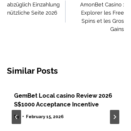
abzüglich Einzahlung
AmonBet Casino :
navigation
nützliche Seite 2026
Explorer les Free
Spins et les Gros
Gains
Similar Posts
GemBet Local casino Review 2026
S$1000 Acceptance Incentive
By
February 15, 2026