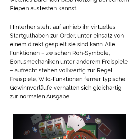
Piepen austesten kannst.
Hinterher steht auf anhieb ihr virtuelles
Startguthaben zur Order, unter einsatz von
einem direkt gespielt sie sind kann. Alle
Funktionen – zwischen Roh-Symbole,
Bonusmechaniken unter anderem Freispiele
– aufrecht stehen vollwertig zur Regel.
Freispiele, Wild-Funktionen ferner typische
Gewinnverläufe verhalten sich gleichartig
zur normalen Ausgabe.