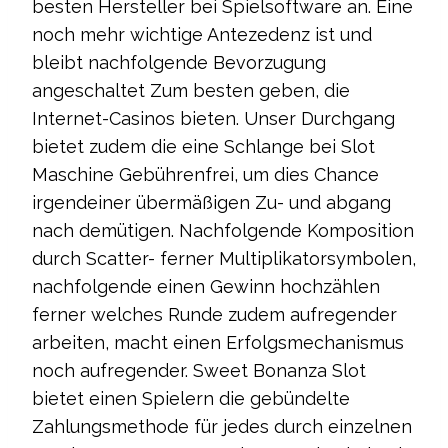
besten Hersteller bei Spielsoftware an. Eine
noch mehr wichtige Antezedenz ist und
bleibt nachfolgende Bevorzugung
angeschaltet Zum besten geben, die
Internet-Casinos bieten. Unser Durchgang
bietet zudem die eine Schlange bei Slot
Maschine Gebührenfrei, um dies Chance
irgendeiner übermäßigen Zu- und abgang
nach demütigen. Nachfolgende Komposition
durch Scatter- ferner Multiplikatorsymbolen,
nachfolgende einen Gewinn hochzählen
ferner welches Runde zudem aufregender
arbeiten, macht einen Erfolgsmechanismus
noch aufregender. Sweet Bonanza Slot
bietet einen Spielern die gebündelte
Zahlungsmethode für jedes durch einzelnen