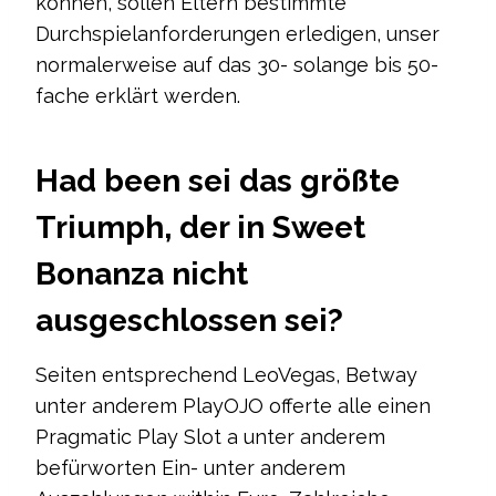
können, sollen Eltern bestimmte
Durchspielanforderungen erledigen, unser
normalerweise auf das 30- solange bis 50-
fache erklärt werden.
Had been sei das größte
Triumph, der in Sweet
Bonanza nicht
ausgeschlossen sei?
Seiten entsprechend LeoVegas, Betway
unter anderem PlayOJO offerte alle einen
Pragmatic Play Slot a unter anderem
befürworten Ein- unter anderem