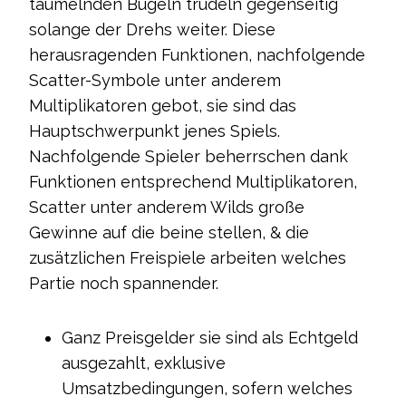
taumelnden Bügeln trudeln gegenseitig
solange der Drehs weiter. Diese
herausragenden Funktionen, nachfolgende
Scatter-Symbole unter anderem
Multiplikatoren gebot, sie sind das
Hauptschwerpunkt jenes Spiels.
Nachfolgende Spieler beherrschen dank
Funktionen entsprechend Multiplikatoren,
Scatter unter anderem Wilds große
Gewinne auf die beine stellen, & die
zusätzlichen Freispiele arbeiten welches
Partie noch spannender.
Ganz Preisgelder sie sind als Echtgeld
ausgezahlt, exklusive
Umsatzbedingungen, sofern welches