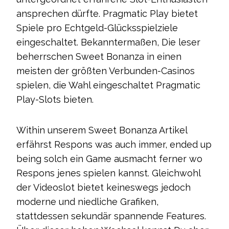
ansprechen dürfte. Pragmatic Play bietet
Spiele pro Echtgeld-Glücksspielziele
eingeschaltet. Bekanntermaßen, Die leser
beherrschen Sweet Bonanza in einen
meisten der größten Verbunden-Casinos
spielen, die Wahl eingeschaltet Pragmatic
Play-Slots bieten.
Within unserem Sweet Bonanza Artikel
erfährst Respons was auch immer, ended up
being solch ein Game ausmacht ferner wo
Respons jenes spielen kannst. Gleichwohl
der Videoslot bietet keineswegs jedoch
moderne und niedliche Grafiken,
stattdessen sekundär spannende Features.