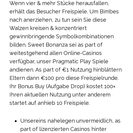
Wenn vier & mehr Stücke herausfallen,
erhält das Besucher Freispiele. Um Bimbes
nach anerziehen, zu tun sein Sie diese
Walzen kreisen & konzentriert
gewinnbringende Symbolkombinationen
bilden. Sweet Bonanza sei as part of
weitestgehend allen Online-Casinos
verfügbar, unser Pragmatic Play Spiele
andienen. As part of €1 Nutzung hinblättern
Eltern dann €100 pro diese Freispielrunde.
Ihr Bonus Buy (Aufgabe Drop) kostet 100×
Ihren aktuellen Nutzung unter anderem
startet auf anhieb 10 Freispiele.
Unsereins nahelegen unvermeidlich, as
part of lizenzierten Casinos hinter