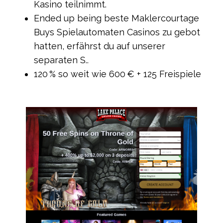
Kasino teilnimmt.
Ended up being beste Maklercourtage
Buys Spielautomaten Casinos zu gebot
hatten, erfährst du auf unserer
separaten S..
120 % so weit wie 600 € + 125 Freispiele