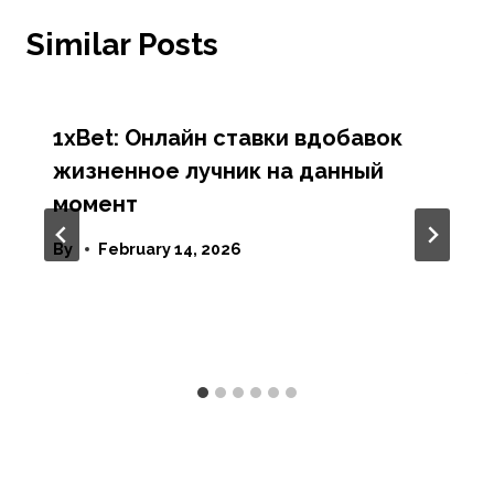
Similar Posts
1xBet: Онлайн ставки вдобавок
жизненное лучник на данный
момент
By
February 14, 2026