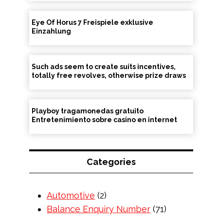
Eye Of Horus 7 Freispiele exklusive
Einzahlung
Such ads seem to create suits incentives,
totally free revolves, otherwise prize draws
Playboy tragamonedas gratuito
Entretenimiento sobre casino en internet
Categories
Automotive
(2)
Balance Enquiry Number
(71)