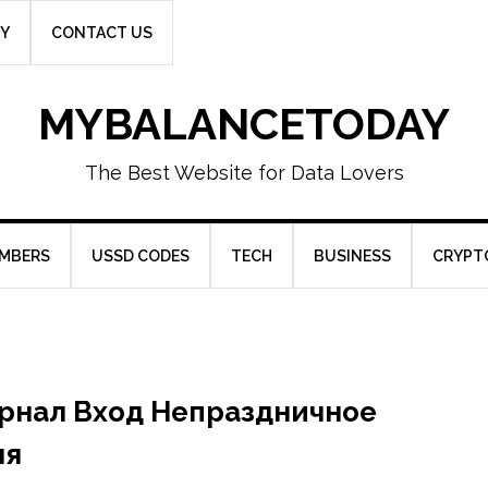
CY
CONTACT US
MYBALANCETODAY
The Best Website for Data Lovers
UMBERS
USSD CODES
TECH
BUSINESS
CRYPT
рнал Вход Непраздничное
ня