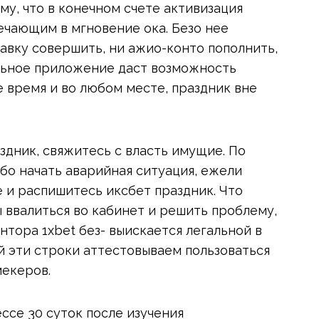
му, что в конечном счете активизация
ечающим в мгновение ока. Безо нее
авку совершить, ни ажио-конто пополнить,
льное приложение даст возможность
 время и во любом месте, праздник вне
здник, свяжитесь с власть имущие. По
бо начать аварийная ситуация, ежели
 и распишитесь иксбет праздник. Что
 ввалиться во кабинет и решить проблему,
нтора 1xbet без- выискается легальной в
й эти строки аттестовываем пользоваться
мекеров.
ссе 30 суток после изучения