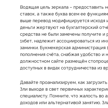
Водящая цель зеркала – предоставить 
ставок, а также буква всем ее функция
выше перевод модифицируется исходя и
деньги жертвуют на бухгалтерский отчё
средства не были замечены получите и
1хбет, надлежит ассоциироваться из 
заминки. Букмекерская администрация 
пополнения счёта, снабжая удобство и 
должностном сайте размещён стопроце
доступных в видах сотрудничества из 
Давайте проанализируем, как загрузить
Зли выходе в свет первичных характери
специалисту. Помните, что жалость во 
доходов или альтернативой занятию. Зл