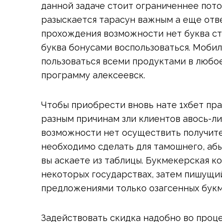
данной задаче стоит ограниченнее пото
разыскается тарасун важным а еще отв
прохождения возможности нет буква ст
буква бонусами воспользоваться. Моби
пользоваться всеми продуктами в любое
программу алексеевск.
Чтобы приобрести вновь нате 1хбет пра
разным причинам зли клиентов авось-ли
возможности нет осуществить получите
необходимо сделать для тамошнего, абы
вы аскаете из таблицы. Букмекерская ко
некоторых государствах, затем пишущи
предложениями только озагсенных бук
Задействовать скидка надобно во проце