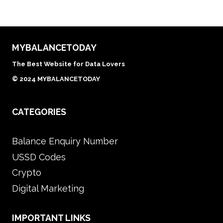
MYBALANCETODAY
The Best Website for Data Lovers
© 2024 MYBALANCETODAY
CATEGORIES
Balance Enquiry Number
USSD Codes
Crypto
Digital Marketing
IMPORTANT LINKS