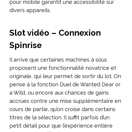
pour mobile garantit une accessibilité sur
divers appareils.
Slot vidéo – Connexion
Spinrise
Il arrive que certaines machines à sous
proposent une fonctionnalité novatrice et
originale, qui leur permet de sortir du lot. On
pense à la fonction Duel de Wanted Dear or
a Wild, ou encore aux chances de gains
accrues contre une mise supplémentaire en
cours de partie, qu’on croise dans certains
titres de la sélection. Il suffit parfois d’un
petit détail pour que l’expérience entière