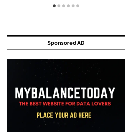
Sponsored AD