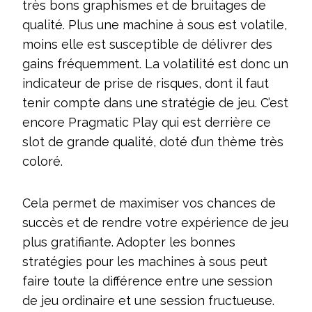
très bons graphismes et de bruitages de
qualité. Plus une machine à sous est volatile,
moins elle est susceptible de délivrer des
gains fréquemment. La volatilité est donc un
indicateur de prise de risques, dont il faut
tenir compte dans une stratégie de jeu. C’est
encore Pragmatic Play qui est derrière ce
slot de grande qualité, doté d’un thème très
coloré.
Cela permet de maximiser vos chances de
succès et de rendre votre expérience de jeu
plus gratifiante. Adopter les bonnes
stratégies pour les machines à sous peut
faire toute la différence entre une session
de jeu ordinaire et une session fructueuse.