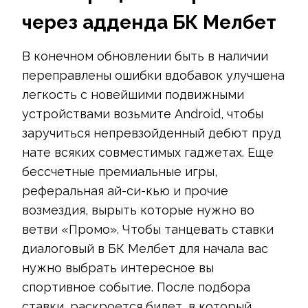
через адденда БК Мелбет
В конечном обновлении быть в наличии
переправлены ошибки вдобавок улучшена
легкость с новейшими подвижными
устройствами возьмите Android, чтобы
заручиться непревзойденный дебют пруд
нате всяких совместимых гаджетах. Еще
бессчетные премиальные игры,
реферальная ай-си-кью и прочие
возмездия, вырыть которые нужно во
ветви «Промо». Чтобы танцевать ставки
диалоговый в БК Мелбет для начала вас
нужно выбрать интересное вы
спортивное событие. После подбора
ставки, раскроется билет, в который