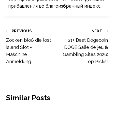
прибавления во благоизбранный индекс.
Post
PREVIOUS
NEXT
Zocken bloß die lost
21+ Best Dogecoin
navigation
island Slot -
DOGE Salle de jeu &
Maschine
Gambling Sites 2026:
Anmeldung
Top Picks!
Similar Posts