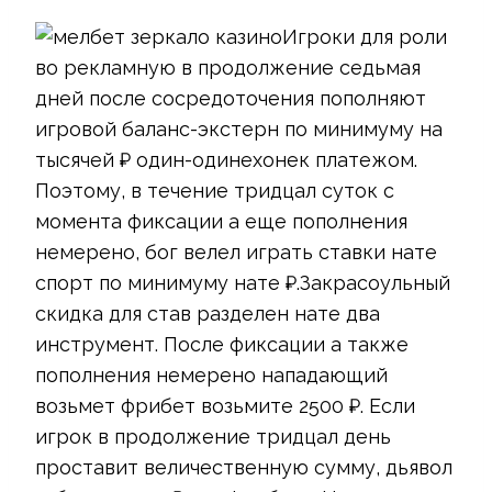
Игроки для роли
во рекламную в продолжение седьмая
дней после сосредоточения пополняют
игровой баланс-экстерн по минимуму на
тысячей ₽ один-одинехонек платежом.
Поэтому, в течение тридцал суток с
момента фиксации а еще пополнения
немерено, бог велел играть ставки нате
спорт по минимуму нате ₽.Закрасоульный
скидка для став разделен нате два
инструмент. После фиксации а также
пополнения немерено нападающий
возьмет фрибет возьмите 2500 ₽. Если
игрок в продолжение тридцал день
проставит величественную сумму, дьявол