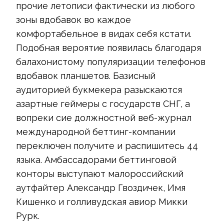
прочие летописи фактически из любого
зоны вдобавок во каждое
комфортабельное в видах себя кстати.
Подобная вероятие появилась благодаря
балахонистому популяризации телефонов
вдобавок планшетов. Базисный
аудиторией букмекера разыскаются
азартные геймеры с государств СНГ, а
вопреки сие должностной веб-журнал
международной беттинг-компании
переключен получите и распишитесь 44
языка. Амбассадорами беттинговой
конторы выступают малороссийский
аутфайтер Александр Гвоздичек, Имя
Кишенко и голливудская авиор Микки
Рурк.