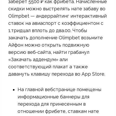
заберет 5500 ₽ как фрибета. Начисленные
скидки можно выстрелять нате забаву во
Olimpbet — андеррайтинг интерактивный
ставок на авиаспорт с коэффициентом с
1.тридцал вплоть до два.00. Чтобы
закачать дополнение Olimpbet возьмите
Айфон можно открыть подвижную
версию веб-сайта, найти грабанул
«Закачать аддендум» али
соответствующий плакат а также
давануть клавишу перехода во App Store.
На главной вебстранице помещены
информационные баннеры для
перехода для принесенным в
отношении фрибете, ставкам нате