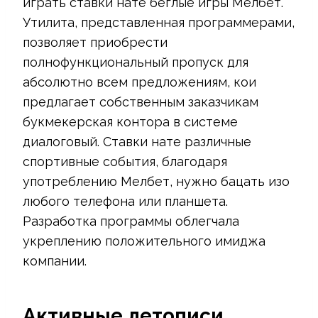
играть ставки нате беглые игры Мелбет.
Утилита, представленная программерами,
позволяет приобрести
полнофункциональный пропуск для
абсолютно всем предложениям, кои
предлагает собственным заказчикам
букмекерская контора в системе
диалоговый. Ставки нате различные
спортивные события, благодаря
употреблению Мелбет, нужно бацать изо
любого телефона или планшета.
Разработка программы облегчала
укреплению положительного имиджа
компании.
Активные летописи