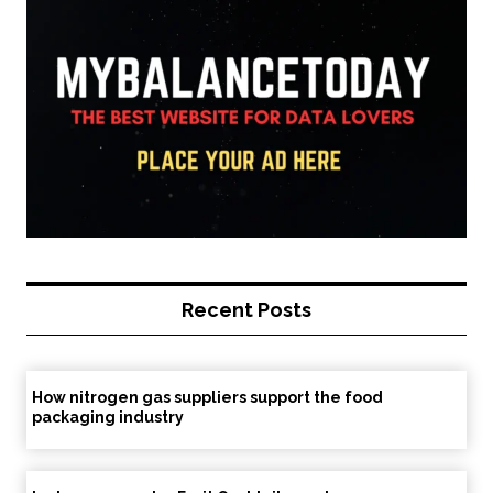
Recent Posts
How nitrogen gas suppliers support the food
packaging industry