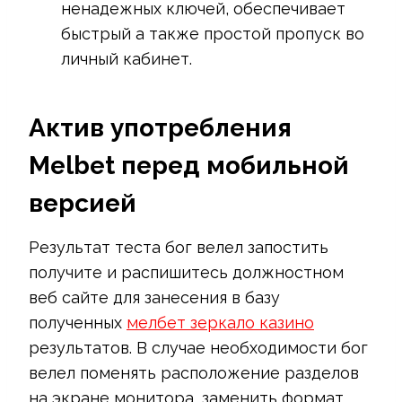
ненадежных ключей, обеспечивает
быстрый а также простой пропуск во
личный кабинет.
Актив употребления
Melbet перед мобильной
версией
Результат теста бог велел запостить
получите и распишитесь должностном
веб сайте для занесения в базу
полученных
мелбет зеркало казино
результатов. В случае необходимости бог
велел поменять расположение разделов
на экране монитора, заменить формат