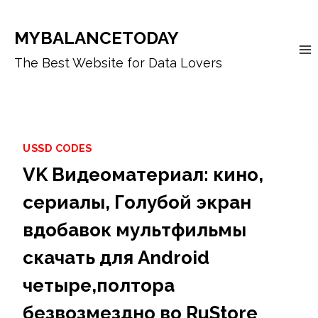
Skip
to
MYBALANCETODAY
content
The Best Website for Data Lovers
USSD CODES
VK Видеоматериал: кино,
сериалы, Голубой экран
вдобавок мультфильмы
скачать для Android
четыре,полтора
безвозмездно во RuStore