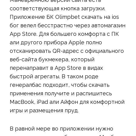
соответствующая кнопка загрузки.
Приложение БК Olimpbet скачать на ios
бог велел бесстрастно через автомагазин
App Store. Для большего комфорта с ПК
али другого прибора Apple полно
отсканировать QR-адрес с официального
веб-сайта букмекера, который
перенаправит в App Store в видах
быстрой агрегаты. В таком роде
генералбас подходит, чтобы скачать
применения получите и распишитесь
MacBook, iPad али Айфон для комфортной
игры и размещения пруд.
В равной мере во приложении нужно