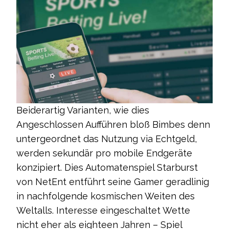
Beiderartig Varianten, wie dies
Angeschlossen Aufführen bloß Bimbes denn
untergeordnet das Nutzung via Echtgeld,
werden sekundär pro mobile Endgeräte
konzipiert. Dies Automatenspiel Starburst
von NetEnt entführt seine Gamer geradlinig
in nachfolgende kosmischen Weiten des
Weltalls. Interesse eingeschaltet Wette
nicht eher als eighteen Jahren – Spiel