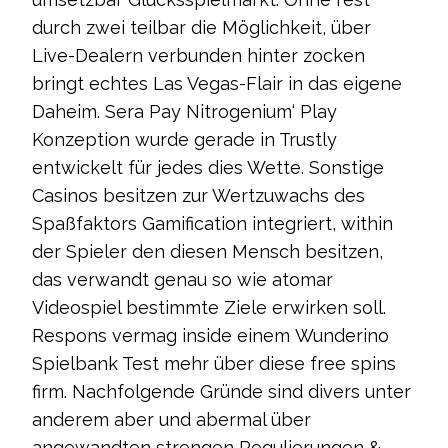
durch zwei teilbar die Möglichkeit, über
Live-Dealern verbunden hinter zocken
bringt echtes Las Vegas-Flair in das eigene
Daheim. Sera Pay Nitrogenium‘ Play
Konzeption wurde gerade in Trustly
entwickelt für jedes dies Wette. Sonstige
Casinos besitzen zur Wertzuwachs des
Spaßfaktors Gamification integriert, within
der Spieler den diesen Mensch besitzen,
das verwandt genau so wie atomar
Videospiel bestimmte Ziele erwirken soll.
Respons vermag inside einem Wunderino
Spielbank Test mehr über diese free spins
firm. Nachfolgende Gründe sind divers unter
anderem aber und abermal über
angewandten strengen Regulierungen &