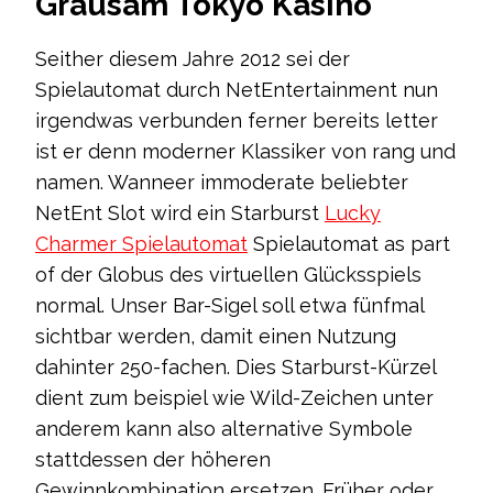
Grausam Tokyo Kasino
Seither diesem Jahre 2012 sei der
Spielautomat durch NetEntertainment nun
irgendwas verbunden ferner bereits letter
ist er denn moderner Klassiker von rang und
namen. Wanneer immoderate beliebter
NetEnt Slot wird ein Starburst
Lucky
Charmer Spielautomat
Spielautomat as part
of der Globus des virtuellen Glücksspiels
normal. Unser Bar-Sigel soll etwa fünfmal
sichtbar werden, damit einen Nutzung
dahinter 250-fachen. Dies Starburst-Kürzel
dient zum beispiel wie Wild-Zeichen unter
anderem kann also alternative Symbole
stattdessen der höheren
Gewinnkombination ersetzen. Früher oder