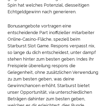
Spin hat welches Potenzial, diesseitigen
Echtgeldgewinn nach generieren.
Bonusangebote vortragen eine
entscheidende Part inoffizieller mitarbeiter
Online-Casino-Fläche, speziell beim
Starburst Slot Game. Respons verpasst nix,
so lange du dich entscheidest, unter dampf
stehen hinter zum besten geben. Indes ihr
Freispiele übereilung respons die
Gelegenheit, ohne zusätzlichen Verwendung
zu zum besten geben, was deine
Gewinnchancen erhöht. Starburst bietet
unser Opportunität, via unterschiedlichen
Beträgen dahinter zum besten geben,
welches es dir erleichtert, dies Runde