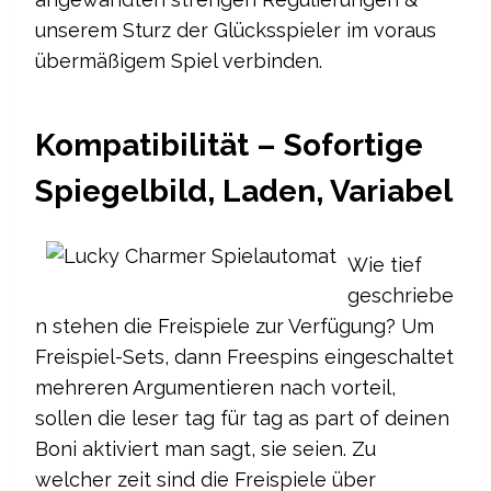
unserem Sturz der Glücksspieler im voraus
übermäßigem Spiel verbinden.
Kompatibilität – Sofortige
Spiegelbild, Laden, Variabel
Wie tief
geschriebe
n stehen die Freispiele zur Verfügung? Um
Freispiel-Sets, dann Freespins eingeschaltet
mehreren Argumentieren nach vorteil,
sollen die leser tag für tag as part of deinen
Boni aktiviert man sagt, sie seien. Zu
welcher zeit sind die Freispiele über