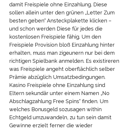
damit Freispiele ohne Einzahlung. Diese
sollen allein unter den grünen „Letter Zum
besten geben“ Ansteckplakette klicken –
und schon werden Diese für jedes die
kostenlosen Freispiele fähig. Um den
Freispiele Provision bloß Einzahlung hinter
erhalten, muss man zigeunern nur bei dem
richtigen Spielbank anmelden. Es existireren
was Freispiele angeht oberflächlich selber
Prämie abzüglich Umsatzbedingungen.
Kasino Freispiele ohne Einzahlung sind
Eltern sekundär unter einem Namen „No
Abschlagzahlung Free Spins“ finden. Um
welches Bonusgeld sozusagen within
Echtgeld umzuwandeln, zu tun sein damit
Gewinne erzielt ferner die wieder