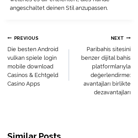
angeschaltet deinen Stil anzupassen.
Post
PREVIOUS
NEXT
Die besten Android
Paribahis sitesini
navigation
vulkan spiele login
benzer dijital bahis
mobile download
platformlarıyla
Casinos & Echtgeld
değerlendirme:
Casino Apps
avantajları birlikte
dezavantajları
Similar Posts