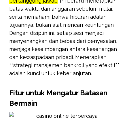
bertanggung jawab
. Ini berarti menetapkan
batas waktu dan anggaran sebelum mulai,
serta memahami bahwa hiburan adalah
tujuannya, bukan alat mencari keuntungan.
Dengan disiplin ini, setiap sesi menjadi
menyenangkan dan bebas dari penyesalan,
menjaga keseimbangan antara kesenangan
dan kewaspadaan pribadi. Menerapkan
**strategi manajemen bankroll yang efektif**
adalah kunci untuk keberlanjutan.
Fitur untuk Mengatur Batasan
Bermain