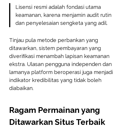
Lisensi resmi adalah fondasi utama
keamanan, karena menjamin audit rutin
dan penyelesaian sengketa yang adil.
Tinjau pula metode perbankan yang
ditawarkan, sistem pembayaran yang
diverifikasi menambah lapisan keamanan
ekstra. Ulasan pengguna independen dan
lamanya platform beroperasi juga menjadi
indikator kredibilitas yang tidak boleh
diabaikan.
Ragam Permainan yang
Ditawarkan Situs Terbaik