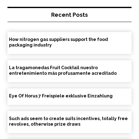
Recent Posts
How nitrogen gas suppliers support the food
packaging industry
La tragamonedas Fruit Cocktail nuestro
entretenimiento más profusamente acreditado
Eye Of Horus 7 Freispiele exklusive Einzahlung
Such ads seem to create suits incentives, totally free
revolves, otherwise prize draws