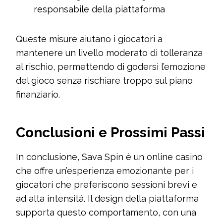
responsabile della piattaforma
Queste misure aiutano i giocatori a
mantenere un livello moderato di tolleranza
al rischio, permettendo di godersi l’emozione
del gioco senza rischiare troppo sul piano
finanziario.
Conclusioni e Prossimi Passi
In conclusione, Sava Spin è un online casino
che offre un’esperienza emozionante per i
giocatori che preferiscono sessioni brevi e
ad alta intensità. Il design della piattaforma
supporta questo comportamento, con una