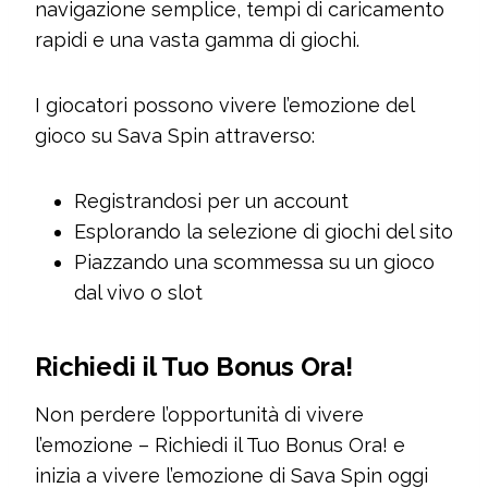
navigazione semplice, tempi di caricamento
rapidi e una vasta gamma di giochi.
I giocatori possono vivere l’emozione del
gioco su Sava Spin attraverso:
Registrandosi per un account
Esplorando la selezione di giochi del sito
Piazzando una scommessa su un gioco
dal vivo o slot
Richiedi il Tuo Bonus Ora!
Non perdere l’opportunità di vivere
l’emozione – Richiedi il Tuo Bonus Ora! e
inizia a vivere l’emozione di Sava Spin oggi