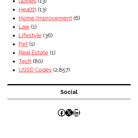
Guides
(13)
Health
(13)
Home Improvement
(6)
Law
(1)
Lifestyle
(36)
Pet
(1)
Real Estate
(1)
Tech
(80)
USSD Codes
(2,857)
Social
Facebook
X
LinkedIn