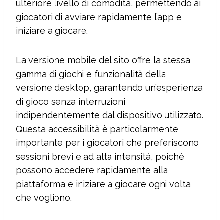
ulteriore livello di comodità, permettendo ai
giocatori di avviare rapidamente l’app e
iniziare a giocare.
La versione mobile del sito offre la stessa
gamma di giochi e funzionalità della
versione desktop, garantendo un’esperienza
di gioco senza interruzioni
indipendentemente dal dispositivo utilizzato.
Questa accessibilità è particolarmente
importante per i giocatori che preferiscono
sessioni brevi e ad alta intensità, poiché
possono accedere rapidamente alla
piattaforma e iniziare a giocare ogni volta
che vogliono.