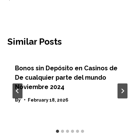
Similar Posts
Bonos sin Depósito en Casinos de
De cualquier parte del mundo
Noviembre 2024
By
February 18, 2026