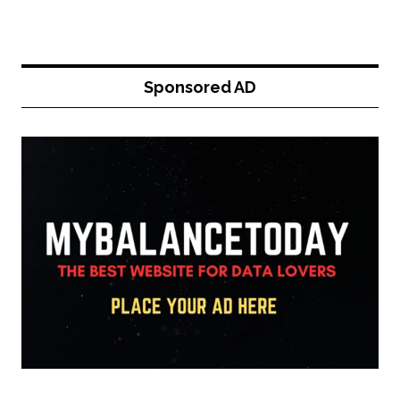
Sponsored AD