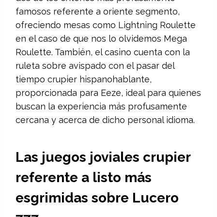
famosos referente a oriente segmento,
ofreciendo mesas como Lightning Roulette
en el caso de que nos lo olvidemos Mega
Roulette. También, el casino cuenta con la
ruleta sobre avispado con el pasar del
tiempo crupier hispanohablante,
proporcionada para Eeze, ideal para quienes
buscan la experiencia más profusamente
cercana y acerca de dicho personal idioma.
Las juegos joviales crupier
referente a listo más
esgrimidas sobre Lucero