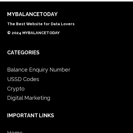
MYBALANCETODAY
The Best Website for Data Lovers
© 2024 MYBALANCETODAY
CATEGORIES
Balance Enquiry Number
USSD Codes
Crypto
Digital Marketing
IMPORTANT LINKS
Home