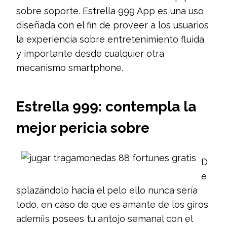
sobre soporte. Estrella 999 App es una uso
diseñada con el fin de proveer a los usuarios
la experiencia sobre entretenimiento fluida
y importante desde cualquier otra
mecanismo smartphone.
Estrella 999: contempla la
mejor pericia sobre
D
e
splazándolo hacia el pelo ello nunca serí­a
todo, en caso de que es amante de los giros
ademí¡s posees tu antojo semanal con el