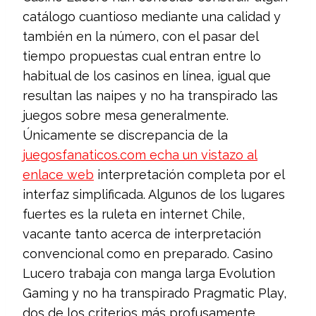
catálogo cuantioso mediante una calidad y
también en la número, con el pasar del
tiempo propuestas cual entran entre lo
habitual de los casinos en línea, igual que
resultan las naipes y no ha transpirado las
juegos sobre mesa generalmente.
Únicamente se discrepancia de la
juegosfanaticos.com echa un vistazo al
enlace web
interpretación completa por el
interfaz simplificada. Algunos de los lugares
fuertes es la ruleta en internet Chile,
vacante tanto acerca de interpretación
convencional como en preparado. Casino
Lucero trabaja con manga larga Evolution
Gaming y no ha transpirado Pragmatic Play,
dos de los criterios más profusamente