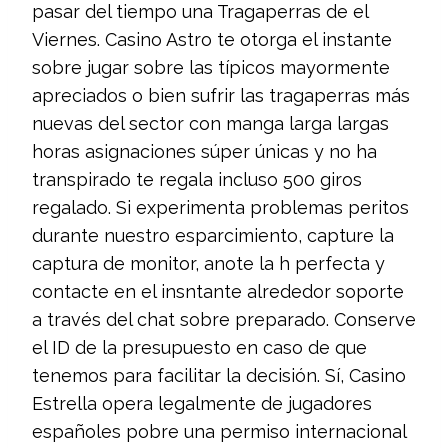
pasar del tiempo una Tragaperras de el
Viernes. Casino Astro te otorga el instante
sobre jugar sobre las típicos mayormente
apreciados o bien sufrir las tragaperras más
nuevas del sector con manga larga largas
horas asignaciones súper únicas y no ha
transpirado te regala incluso 500 giros
regalado. Si experimenta problemas peritos
durante nuestro esparcimiento, capture la
captura de monitor, anote la h perfecta y
contacte en el insntante alrededor soporte
a través del chat sobre preparado. Conserve
el ID de la presupuesto en caso de que
tenemos para facilitar la decisión. Sí, Casino
Estrella opera legalmente de jugadores
españoles pobre una permiso internacional