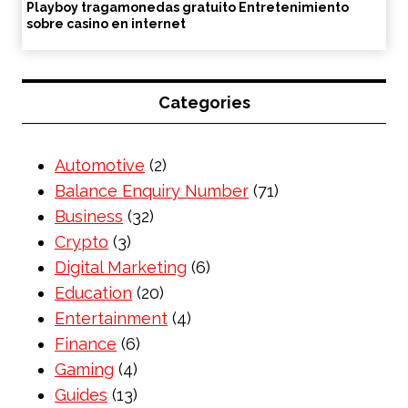
Playboy tragamonedas gratuito Entretenimiento
sobre casino en internet
Categories
Automotive
(2)
Balance Enquiry Number
(71)
Business
(32)
Crypto
(3)
Digital Marketing
(6)
Education
(20)
Entertainment
(4)
Finance
(6)
Gaming
(4)
Guides
(13)