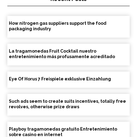
How nitrogen gas suppliers support the food
packaging industry
La tragamonedas Fruit Cocktail nuestro
entretenimiento más profusamente acreditado
Eye Of Horus 7 Freispiele exklusive Einzahlung
Such ads seem to create suits incentives, totally free
revolves, otherwise prize draws
Playboy tragamonedas gratuito Entretenimiento
sobre casino en internet