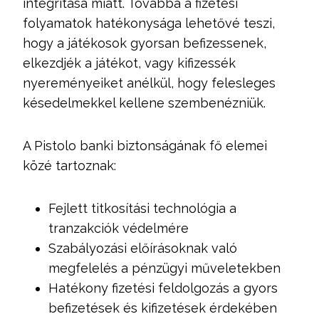
integritása miatt. Továbbá a fizetési
folyamatok hatékonysága lehetővé teszi,
hogy a játékosok gyorsan befizessenek,
elkezdjék a játékot, vagy kifizessék
nyereményeiket anélkül, hogy felesleges
késedelmekkel kellene szembenézniük.
A Pistolo banki biztonságának fő elemei
közé tartoznak:
Fejlett titkosítási technológia a
tranzakciók védelmére
Szabályozási előírásoknak való
megfelelés a pénzügyi műveletekben
Hatékony fizetési feldolgozás a gyors
befizetések és kifizetések érdekében