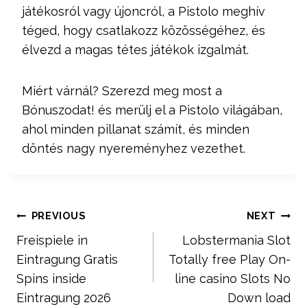
játékosról vagy újoncról, a Pistolo meghív
téged, hogy csatlakozz közösségéhez, és
élvezd a magas tétes játékok izgalmát.
Miért várnál? Szerezd meg most a
Bónuszodat! és merülj el a Pistolo világában,
ahol minden pillanat számít, és minden
döntés nagy nyereményhez vezethet.
Post
PREVIOUS
NEXT
Freispiele in
Lobstermania Slot
navigation
Eintragung Gratis
Totally free Play On-
Spins inside
line casino Slots No
Eintragung 2026
Down load