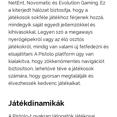
NetEnt, Novomatic és Evolution Gaming. Ez
a kiterjedt hálózat biztosítja, hogy a
játékosok sokféle játékhoz férjenek hozzá,
mindegyik saját egyedi jellemzőkkel és
kihívásokkal. Legyen szó a megaways
nyerőgépekről vagy az élő osztós
játékokról, mindig van valami új felfedezni és
elsajátítani. A Pistolo platform úgy van
kialakítva, hogy zökkenőmentes navigációt
biztosítson, lehetővé téve a játékosok
számára, hogy gyorsan megtalálják és
élvezhessék kedvenc játékaikat.
Játékdinamikák
A Pistolo-t gyakran látogatók játékosai