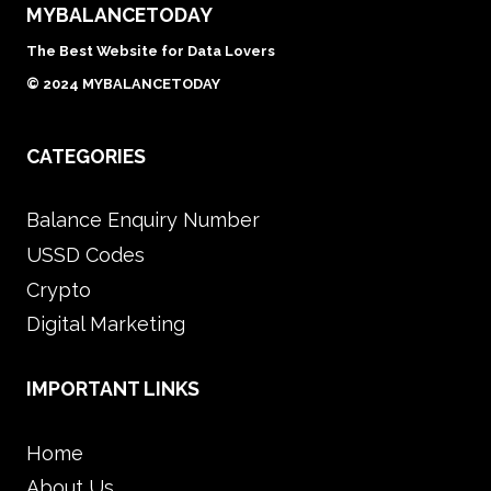
MYBALANCETODAY
The Best Website for Data Lovers
© 2024 MYBALANCETODAY
CATEGORIES
Balance Enquiry Number
USSD Codes
Crypto
Digital Marketing
IMPORTANT LINKS
Home
About Us