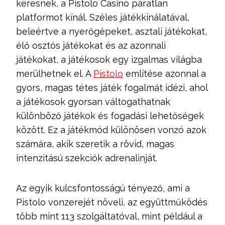
keresnek, a Pistolo Casino páratlan
platformot kínál. Széles játékkínálatával,
beleértve a nyerőgépeket, asztali játékokat,
élő osztós játékokat és az azonnali
játékokat, a játékosok egy izgalmas világba
merülhetnek el. A
Pistolo
említése azonnal a
gyors, magas tétes játék fogalmát idézi, ahol
a játékosok gyorsan váltogathatnak
különböző játékok és fogadási lehetőségek
között. Ez a játékmód különösen vonzó azok
számára, akik szeretik a rövid, magas
intenzitású szekciók adrenalinját.
Az egyik kulcsfontosságú tényező, ami a
Pistolo vonzerejét növeli, az együttműködés
több mint 113 szolgáltatóval, mint például a