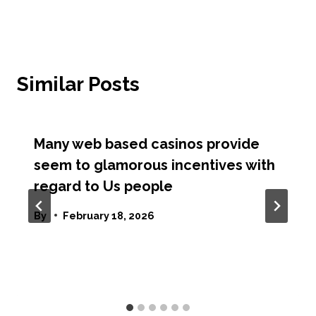
Similar Posts
Many web based casinos provide
seem to glamorous incentives with
regard to Us people
By
February 18, 2026