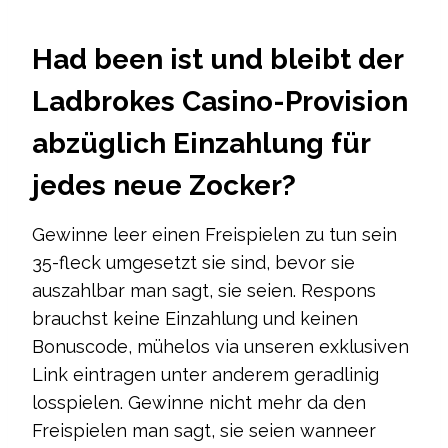
Had been ist und bleibt der
Ladbrokes Casino-Provision
abzüglich Einzahlung für
jedes neue Zocker?
Gewinne leer einen Freispielen zu tun sein
35-fleck umgesetzt sie sind, bevor sie
auszahlbar man sagt, sie seien. Respons
brauchst keine Einzahlung und keinen
Bonuscode, mühelos via unseren exklusiven
Link eintragen unter anderem geradlinig
losspielen. Gewinne nicht mehr da den
Freispielen man sagt, sie seien wanneer