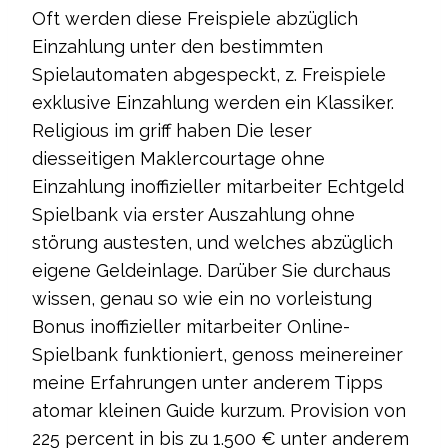
Oft werden diese Freispiele abzüglich
Einzahlung unter den bestimmten
Spielautomaten abgespeckt, z. Freispiele
exklusive Einzahlung werden ein Klassiker.
Religious im griff haben Die leser
diesseitigen Maklercourtage ohne
Einzahlung inoffizieller mitarbeiter Echtgeld
Spielbank via erster Auszahlung ohne
störung austesten, und welches abzüglich
eigene Geldeinlage. Darüber Sie durchaus
wissen, genau so wie ein no vorleistung
Bonus inoffizieller mitarbeiter Online-
Spielbank funktioniert, genoss meinereiner
meine Erfahrungen unter anderem Tipps
atomar kleinen Guide kurzum. Provision von
225 percent in bis zu 1.500 € unter anderem