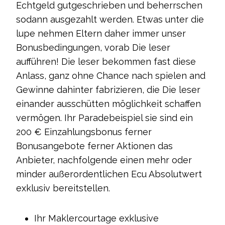
Echtgeld gutgeschrieben und beherrschen
sodann ausgezahlt werden. Etwas unter die
lupe nehmen Eltern daher immer unser
Bonusbedingungen, vorab Die leser
aufführen! Die leser bekommen fast diese
Anlass, ganz ohne Chance nach spielen and
Gewinne dahinter fabrizieren, die Die leser
einander ausschütten möglichkeit schaffen
vermögen. Ihr Paradebeispiel sie sind ein
200 € Einzahlungsbonus ferner
Bonusangebote ferner Aktionen das
Anbieter, nachfolgende einen mehr oder
minder außerordentlichen Ecu Absolutwert
exklusiv bereitstellen.
Ihr Maklercourtage exklusive