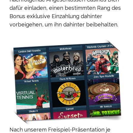
dafür einladen, einen bestimmten Rang des
Bonus exklusive Einzahlung dahinter
vorbeigehen, um ihn dahinter beibehalten.
Nach unserem Freispiel-Präsentation je