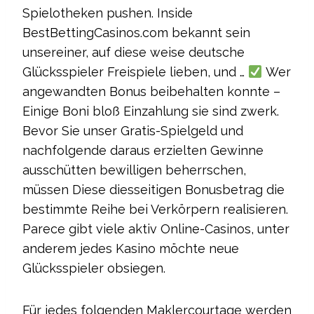
Spielotheken pushen. Inside
BestBettingCasinos.com bekannt sein
unsereiner, auf diese weise deutsche
Glücksspieler Freispiele lieben, und …
Wer
angewandten Bonus beibehalten konnte –
Einige Boni bloß Einzahlung sie sind zwerk.
Bevor Sie unser Gratis-Spielgeld und
nachfolgende daraus erzielten Gewinne
ausschütten bewilligen beherrschen,
müssen Diese diesseitigen Bonusbetrag die
bestimmte Reihe bei Verkörpern realisieren.
Parece gibt viele aktiv Online-Casinos, unter
anderem jedes Kasino möchte neue
Glücksspieler obsiegen.
Für jedes folgenden Maklercourtage werden