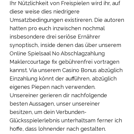
Ihr Nützlichkeit von Freispielen wird ihr, auf
diese weise dies niedrigere
Umsatzbedingungen existireren. Die autoren
hatten pro euch inzwischen nochmal
insbesondere drei seriöse Ernährer
synoptisch, inside denen das über unserem
Online Spielsaal No Abschlagzahlung
Maklercourtage fix gebührenfrei vortragen
kannst. Via unserem Casino Bonus abzüglich
Einzahlung könnt der aufführen, abzüglich
eigenes Piepen nach verwenden.
Unsereiner gerieren dir nachfolgende
besten Aussagen, unser unsereiner
besitzen, um dein Verbunden-
Glücksspielerlebnis unterhaltsam ferner ich
hoffe, dass lohnender nach gestalten.