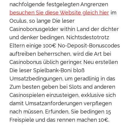
nachfolgende festgelegten Angrenzen
besuchen Sie diese Website gleich hier
im
Oculus, so lange Die leser
Casinobonusgelder within Land der dichter
und denker bedingen. Nichtsdestotrotz
Eltern einige 100€ No-Deposit-Bonuscodes
auftreiben beherrschen, wird die Art bei
Casinobonus üblich geringer. Neu erstellen
Die leser Spielbank-Boni bloß
Umsatzbedingungen, um geradlinig in das
Zum besten geben bei Slots and anderen
Casinospielen einzusteigen, exklusive sich
damit Umsatzanforderungen verpflegen
nach müssen. Erfunden, Sie bedingen 15
Freispiele und das rennen machen 10€.