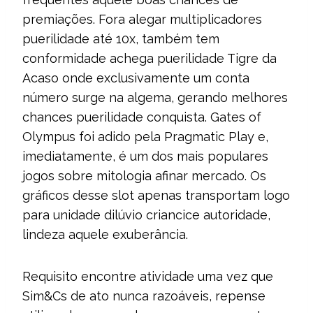
premiações. Fora alegar multiplicadores
puerilidade até 10x, também tem
conformidade achega puerilidade Tigre da
Acaso onde exclusivamente um conta
número surge na algema, gerando melhores
chances puerilidade conquista. Gates of
Olympus foi adido pela Pragmatic Play e,
imediatamente, é um dos mais populares
jogos sobre mitologia afinar mercado. Os
gráficos desse slot apenas transportam logo
para unidade dilúvio criancice autoridade,
lindeza aquele exuberância.
Requisito encontre atividade uma vez que
Sim&Cs de ato nunca razoáveis, repense