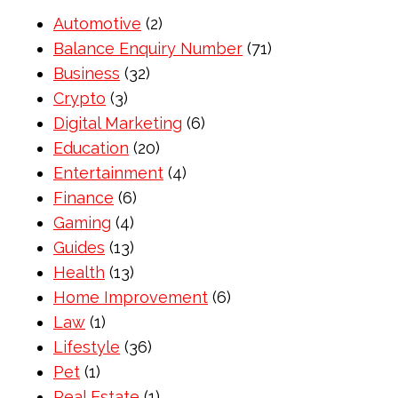
Automotive
(2)
Balance Enquiry Number
(71)
Business
(32)
Crypto
(3)
Digital Marketing
(6)
Education
(20)
Entertainment
(4)
Finance
(6)
Gaming
(4)
Guides
(13)
Health
(13)
Home Improvement
(6)
Law
(1)
Lifestyle
(36)
Pet
(1)
Real Estate
(1)