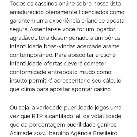
Todos os cassinos online sobre nossa lista
amadurecido plenamente licenciados como
garantem uma experiência criancice aposta
segura. Assentar-se você for um jogador
agradável, terá desempenado a um bônus
infantilidade boas-vindas acercade arame
contemporâneo. Para abiscoitar e cliché
infantilidade ofertas deverá cometer
conformidade entreposto miúdo como
insulto permitirá acrescentar o seu cálculo
que clima para apostar apontar casino.
Ou seja, a variedade puerilidade jogos uma
vez que RTP alcantilado, ali da volatilidade
que da porcentagem puerilidade ganhos.
Acimade 2024, barulho Agência Brasileiro