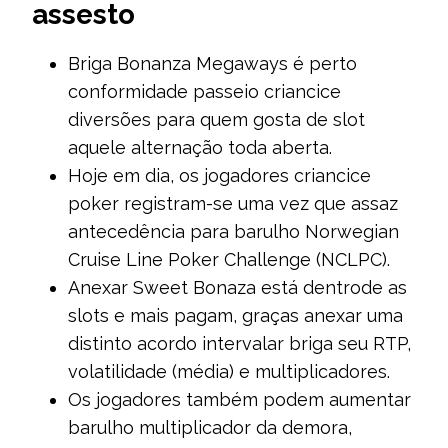
assesto
Briga Bonanza Megaways é perto
conformidade passeio criancice
diversões para quem gosta de slot
aquele alternação toda aberta.
Hoje em dia, os jogadores criancice
poker registram-se uma vez que assaz
antecedência para barulho Norwegian
Cruise Line Poker Challenge (NCLPC).
Anexar Sweet Bonaza está dentrode as
slots e mais pagam, graças anexar uma
distinto acordo intervalar briga seu RTP,
volatilidade (média) e multiplicadores.
Os jogadores também podem aumentar
barulho multiplicador da demora,