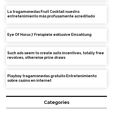
La tragamonedas Fruit Cocktail nuestro
entretenimiento más profusamente acreditado
Eye Of Horus 7 Freispiele exklusive Einzahlung
Such ads seem to create suits incentives, totally free
revolves, otherwise prize draws
Playboy tragamonedas gratuito Entretenimiento
sobre casino en internet
Categories