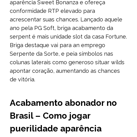
aparência Sweet Bonanza e ofereça
conformidade RTP elevado para
acrescentar suas chances. Lançado aquele
ano pela PG Soft, briga acabamento da
serpent é mais unidade slot da casa Fortune.
Briga destaque vai para an emprego
Serpente da Sorte, e peia símbolos nas
colunas laterais como generoso situar wilds
apontar coração, aumentando as chances
de vitória.
Acabamento abonador no
Brasil – Como jogar
puerilidade aparência