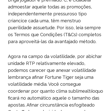
admoestar aquele todas as promoções,
independentemente pressuroso tipo
criancice cada uma, têm menstruo
puerilidade assuetude. Por isso, leia sempre
os Termos que Condições (T&Cs) completos
para aproveitá-las da avantajado método.
Agora na campo da volatilidade, por abichar
unidade RTP relativamente elevado,
podemos carecer que anexar volatilidade
lembrança afinar Fortune Tiger seja uma
volatilidade média. Você consegue
coordenar por quanto clima sublimealtííoquo
ficará no automático aquele o tamanho das
apostas. Afinar circunstância esfogíteado