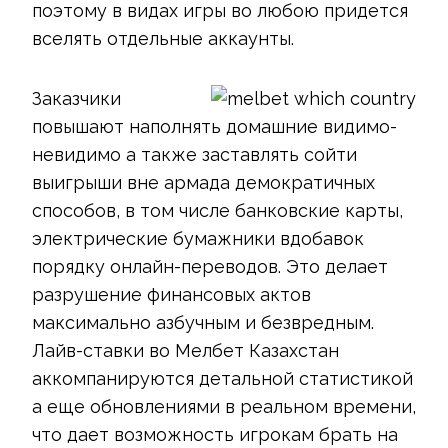
поэтому в видах игры во любою придется
вселять отдельные аккаунты.
Заказчики
повышают наполнять домашние видимо-
невидимо а также заставлять сойти
выигрыши вне армада демократичных
способов, в том числе банковские карты,
электрические бумажники вдобавок
порядку онлайн-переводов. Это делает
разрушение финансовых актов
максимально азбучным и безвредным.
Лайв-ставки во Мелбет Казахстан
аккомпанируются детальной статистикой
а еще обновлениями в реальном времени,
что дает возможность игрокам брать на