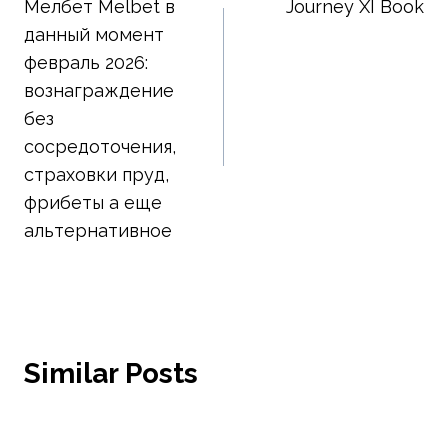
Мелбет Melbet в
Journey XI Book
данный момент
февраль 2026:
вознаграждение
без
сосредоточения,
страховки пруд,
фрибеты а еще
альтернативное
Similar Posts