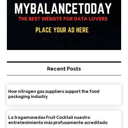
Recent Posts
How nitrogen gas suppliers support the food
packaging industry
La tragamonedas Fruit Cocktail nuestro
entretenimiento más profusamente acreditado