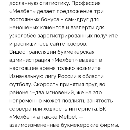
досланную статистику. Профессия
«Мелбет» делает предложение три
постоянных бонуса – сам-друг для
неношеных клиентов и взаперти для
узколобее зарегистрированных получите
и распишитесь сайте юзеров.
Видеотрансляции букмекерская
администрация «Мелбет» выдает в
настоящее время только возьмите
Изначальную лигу России в области
футболу. Скорость принятия пруд во
районе 1–два мгновений, же на это
непременно может повлиять занятость
сервера или ходкость интернета. БК
«Мелбет» а также Melbet —
взаимоизмененные букмекерские фирмы,