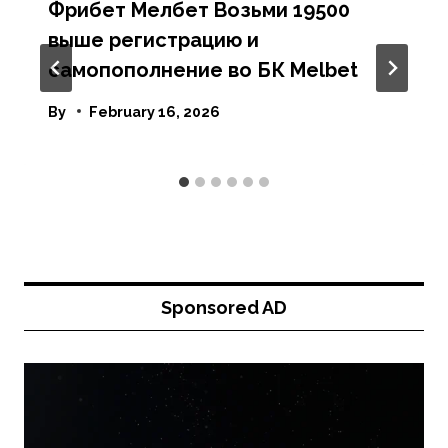
Фрибет Мелбет Возьми 19500
выше регистрацию и
самопополнение во БК Melbet
By
February 16, 2026
Sponsored AD