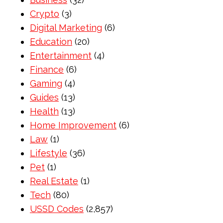
Crypto
(3)
Digital Marketing
(6)
Education
(20)
Entertainment
(4)
Finance
(6)
Gaming
(4)
Guides
(13)
Health
(13)
Home Improvement
(6)
Law
(1)
Lifestyle
(36)
Pet
(1)
Real Estate
(1)
Tech
(80)
USSD Codes
(2,857)