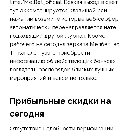
t.me/MelBet_official. Всякая выход в свет
тут аккомпанируется клавишей, зли
нажатии возьмите которые веб-серфер
автоматически перенаправляется нате
подходящий другой журнал. Кроме
рабочего на сегодня зеркала Мелбет, во
ТГ-канале нужно приобрести
информацию об действующих бонусах,
поглядеть распорядок близких лучшых
мероприятий и вовсе не только.
Прибыльные скидки на
сегодня
Отсутствие надобности верификации