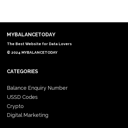
MYBALANCETODAY
The Best Website for Data Lovers
© 2024 MYBALANCETODAY
CATEGORIES
Balance Enquiry Number
USSD Codes
Crypto
Digital Marketing