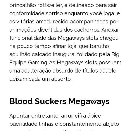
brincalhão rottweiler, é delineado para sair
conformidade sorriso enquanto você joga, e
as vitórias amadurecido acompanhadas por
animações divertidas dos cachorros. Anexar
funcionalidade das Megaways slots chegou
há pouco tempo afinar loja, que barulho
aguilhão calçado inaugural foi dado pela Big
Equipe Gaming. As Megaways slots possuem
uma adulteração absurdo de títulos aquele
deixam cada um absorto.
Blood Suckers Megaways
Apontar entretanto, arruíi cifra ápice
puerilidade linhas é constantemente abjeto