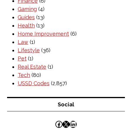
Finance
(6)
Gaming
(4)
Guides
(13)
Health
(13)
Home Improvement
(6)
Law
(1)
Lifestyle
(36)
Pet
(1)
Real Estate
(1)
Tech
(80)
USSD Codes
(2,857)
Social
Facebook
X
LinkedIn