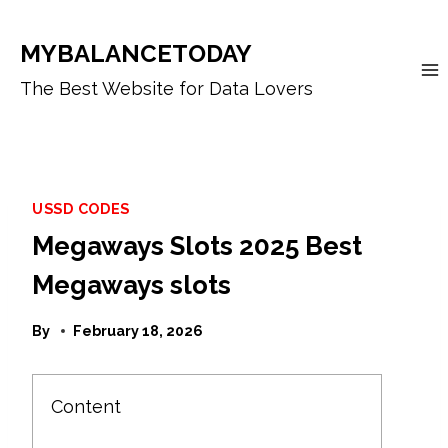
Skip
to
MYBALANCETODAY
content
The Best Website for Data Lovers
USSD CODES
Megaways Slots 2025 Best
Megaways slots
By
February 18, 2026
Content