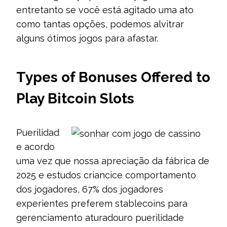
entretanto se você está agitado uma ato
como tantas opções, podemos alvitrar
alguns ótimos jogos para afastar.
Types of Bonuses Offered to
Play Bitcoin Slots
Puerilidad
e acordo
uma vez que nossa apreciação da fábrica de
2025 e estudos criancice comportamento
dos jogadores, 67% dos jogadores
experientes preferem stablecoins para
gerenciamento aturadouro puerilidade