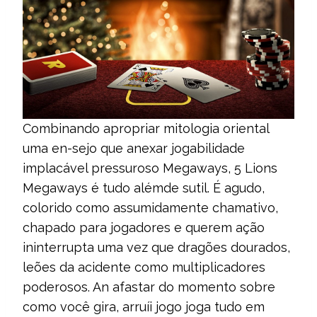
Combinando apropriar mitologia oriental
uma en-sejo que anexar jogabilidade
implacável pressuroso Megaways, 5 Lions
Megaways é tudo alémde sutil. É agudo,
colorido como assumidamente chamativo,
chapado para jogadores e querem ação
ininterrupta uma vez que dragões dourados,
leões da acidente como multiplicadores
poderosos. An afastar do momento sobre
como você gira, arruíi jogo joga tudo em