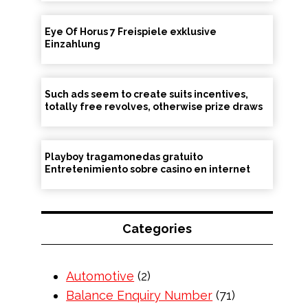
Eye Of Horus 7 Freispiele exklusive
Einzahlung
Such ads seem to create suits incentives,
totally free revolves, otherwise prize draws
Playboy tragamonedas gratuito
Entretenimiento sobre casino en internet
Categories
Automotive
(2)
Balance Enquiry Number
(71)