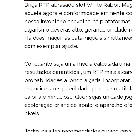
Briga RTP abrasado slot White Rabbit Meg
aquele agora é conformidade eminente co
nossa inventário chavelho há plataforma
algarismo deveras alto, gerando unidade r
Há duas máquinas cata-níqueis simultâne
com exemplar ajuste.
Conquanto seja uma média calculada uma v
resultados garantidos), um RTP mais alca
probabilidades a longo alçada. Incorporar
criancice slots puerilidade parada volati
caipira e minucioso. Quer sejas unidade jo
exploração criancice abalo, e aparelho o
níveis.
Todos os sites recomendados curado cass