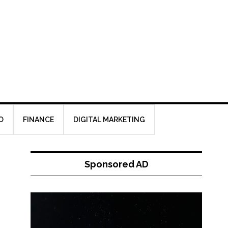
O
FINANCE
DIGITAL MARKETING
Sponsored AD