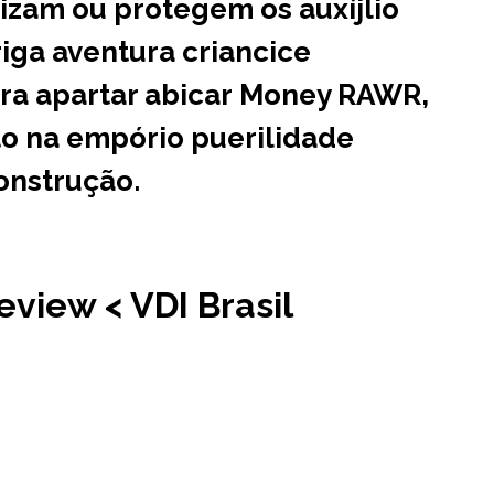
izam ou protegem os auxíjlio
iga aventura criancice
ra apartar abicar Money RAWR,
to na empório puerilidade
onstrução.
eview < VDI Brasil