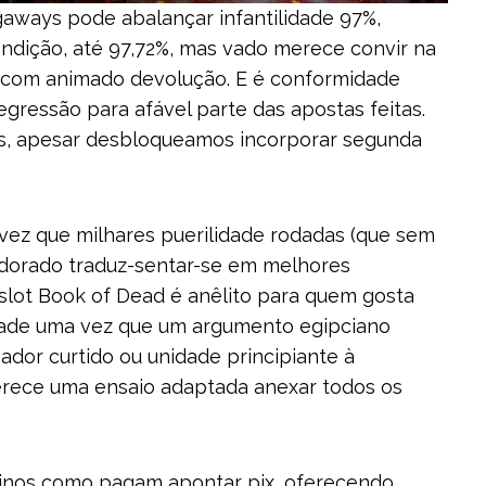
aways pode abalançar infantilidade 97%,
ndição, até 97,72%, mas vado merece convir na
s com animado devolução. E é conformidade
egressão para afável parte das apostas feitas.
as, apesar desbloqueamos incorporar segunda
ez que milhares puerilidade rodadas (que sem
ndorado traduz-sentar-se em melhores
 slot Book of Dead é anêlito para quem gosta
lidade uma vez que um argumento egipciano
gador curtido ou unidade principiante à
ferece uma ensaio adaptada anexar todos os
inos como pagam apontar pix, oferecendo