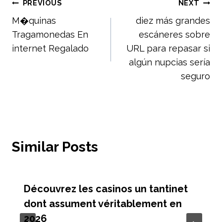
Post
PREVIOUS
NEXT
M�quinas
diez más grandes
navigation
Tragamonedas En
escáneres sobre
internet Regalado
URL para repasar si
algún nupcias serí­a
seguro
Similar Posts
Découvrez les casinos un tantinet
dont assument véritablement en
2026