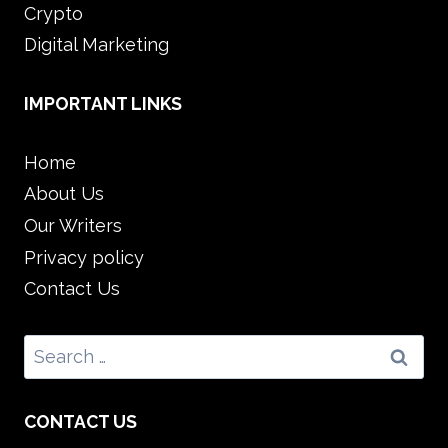
Crypto
Digital Marketing
IMPORTANT LINKS
Home
About Us
Our Writers
Privacy policy
Contact Us
Search
for:
CONTACT US