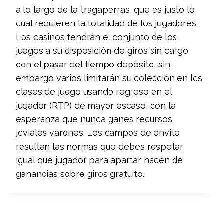
a lo largo de la tragaperras, que es justo lo
cual requieren la totalidad de los jugadores.
Los casinos tendrán el conjunto de los
juegos a su disposición de giros sin cargo
con el pasar del tiempo depósito, sin
embargo varios limitarán su colección en los
clases de juego usando regreso en el
jugador (RTP) de mayor escaso, con la
esperanza que nunca ganes recursos
joviales varones. Los campos de envite
resultan las normas que debes respetar
igual que jugador para apartar hacen de
ganancias sobre giros gratuito.