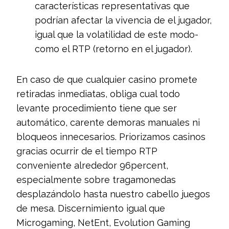
características representativas que
podrían afectar la vivencia de el jugador,
igual que la volatilidad de este modo­
como el RTP (retorno en el jugador).
En caso de que cualquier casino promete
retiradas inmediatas, obliga cual todo
levante procedimiento tiene que ser
automático, carente demoras manuales ni
bloqueos innecesarios. Priorizamos casinos
gracias ocurrir de el tiempo RTP
conveniente alrededor 96percent,
especialmente sobre tragamonedas
desplazándolo hasta nuestro cabello juegos
de mesa. Discernimiento igual que
Microgaming, NetEnt, Evolution Gaming