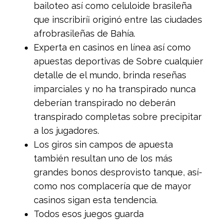
bailoteo así­ como celuloide brasileña
que inscribirí¡ originó entre las ciudades
afrobrasileñas de Bahía.
Experta en casinos en línea así­ como
apuestas deportivas de Sobre cualquier
detalle de el mundo, brinda reseñas
imparciales y no ha transpirado nunca
deberían transpirado no deberán
transpirado completas sobre precipitar
a los jugadores.
Los giros sin campos de apuesta
también resultan uno de los más
grandes bonos desprovisto tanque, así­
como nos complacería que de mayor
casinos sigan esta tendencia.
Todos esos juegos guarda