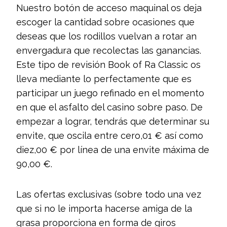
Nuestro botón de acceso maquinal os deja
escoger la cantidad sobre ocasiones que
deseas que los rodillos vuelvan a rotar an
envergadura que recolectas las ganancias.
Este tipo de revisión Book of Ra Classic os
lleva mediante lo perfectamente que es
participar un juego refinado en el momento
en que el asfalto del casino sobre paso. De
empezar a lograr, tendrás que determinar su
envite, que oscila entre cero,01 € así­ como
diez,00 € por línea de una envite máxima de
90,00 €.
Las ofertas exclusivas (sobre todo una vez
que si no le importa hacerse amiga de la
grasa proporciona en forma de giros