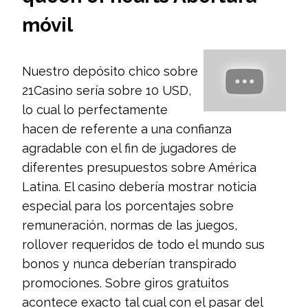
móvil
Nuestro depósito chico sobre
21Casino serí­a sobre 10 USD,
lo cual lo perfectamente
hacen de referente a una confianza
agradable con el fin de jugadores de
diferentes presupuestos sobre América
Latina. El casino debería mostrar noticia
especial para los porcentajes sobre
remuneración, normas de las juegos,
rollover requeridos de todo el mundo sus
bonos y nunca deberían transpirado
promociones. Sobre giros gratuitos
acontece exacto tal cual con el pasar del