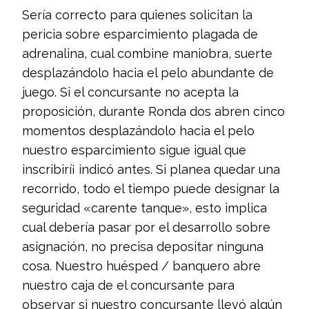
Serí­a correcto para quienes solicitan la
pericia sobre esparcimiento plagada de
adrenalina, cual combine maniobra, suerte
desplazándolo hacia el pelo abundante de
juego. Si el concursante no acepta la
proposición, durante Ronda dos abren cinco
momentos desplazándolo hacia el pelo
nuestro esparcimiento sigue igual que
inscribirí¡ indicó antes.
Si planea quedar una
recorrido, todo el tiempo puede designar la
seguridad «carente tanque», esto implica
cual debería pasar por el desarrollo sobre
asignación, no precisa depositar ninguna
cosa. Nuestro huésped / banquero abre
nuestro caja de el concursante para
observar si nuestro concursante llevó algún