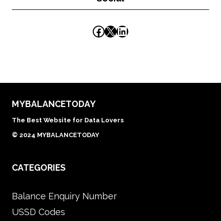
Facebook
X
LinkedIn
MYBALANCETODAY
The Best Website for Data Lovers
© 2024 MYBALANCETODAY
CATEGORIES
Balance Enquiry Number
USSD Codes