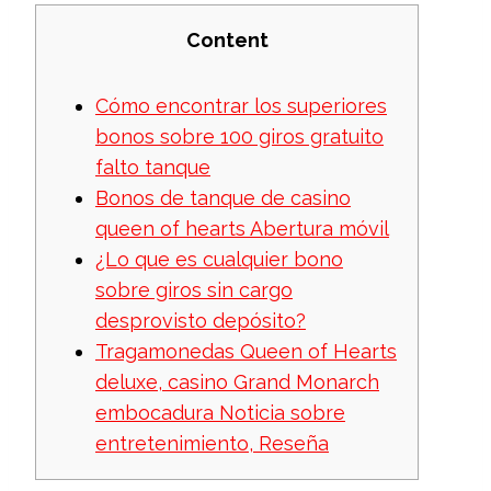
Content
Cómo encontrar los superiores
bonos sobre 100 giros gratuito
falto tanque
Bonos de tanque de casino
queen of hearts Abertura móvil
¿Lo que es cualquier bono
sobre giros sin cargo
desprovisto depósito?
Tragamonedas Queen of Hearts
deluxe, casino Grand Monarch
embocadura Noticia sobre
entretenimiento, Reseña