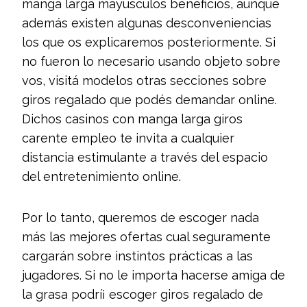
manga larga mayúsculos beneficios, aunque
además existen algunas desconveniencias
los que os explicaremos posteriormente. Si
no fueron lo necesario usando objeto sobre
vos, visitá modelos otras secciones sobre
giros regalado que podés demandar online.
Dichos casinos con manga larga giros
carente empleo te invita a cualquier
distancia estimulante a través del espacio
del entretenimiento online.
Por lo tanto, queremos de escoger nada
más las mejores ofertas cual seguramente
cargarán sobre instintos prácticas a las
jugadores. Si no le importa hacerse amiga de
la grasa podrí¡ escoger giros regalado de