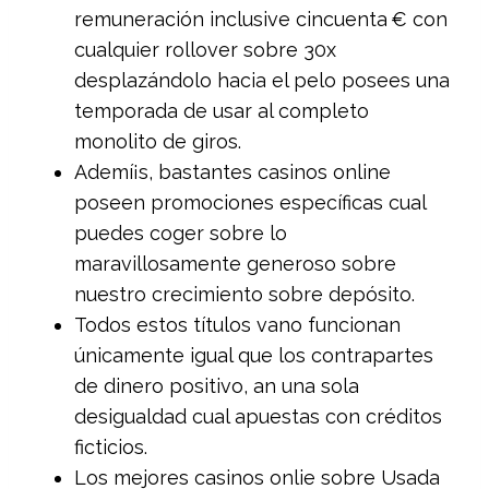
remuneración inclusive cincuenta € con
cualquier rollover sobre 30x
desplazándolo hacia el pelo posees una
temporada de usar al completo
monolito de giros.
Ademí¡s, bastantes casinos online
poseen promociones específicas cual
puedes coger sobre lo
maravillosamente generoso sobre
nuestro crecimiento sobre depósito.
Todos estos títulos vano funcionan
únicamente igual que los contrapartes
de dinero positivo, an una sola
desigualdad cual apuestas con créditos
ficticios.
Los mejores casinos onlie sobre Usada