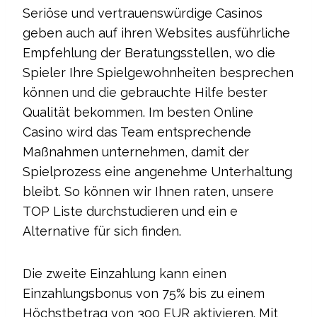
Seriöse und vertrauenswürdige Casinos
geben auch auf ihren Websites ausführliche
Empfehlung der Beratungsstellen, wo die
Spieler Ihre Spielgewohnheiten besprechen
können und die gebrauchte Hilfe bester
Qualität bekommen. Im besten Online
Casino wird das Team entsprechende
Maßnahmen unternehmen, damit der
Spielprozess eine angenehme Unterhaltung
bleibt. So können wir Ihnen raten, unsere
TOP Liste durchstudieren und ein e
Alternative für sich finden.
Die zweite Einzahlung kann einen
Einzahlungsbonus von 75% bis zu einem
Höchstbetrag von 300 EUR aktivieren. Mit