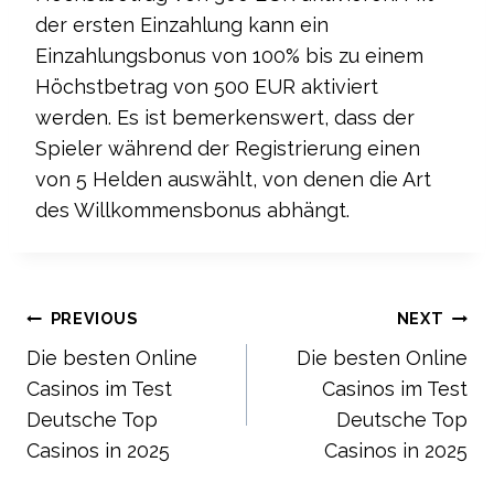
der ersten Einzahlung kann ein
Einzahlungsbonus von 100% bis zu einem
Höchstbetrag von 500 EUR aktiviert
werden. Es ist bemerkenswert, dass der
Spieler während der Registrierung einen
von 5 Helden auswählt, von denen die Art
des Willkommensbonus abhängt.
Post
PREVIOUS
NEXT
Die besten Online
Die besten Online
navigation
Casinos im Test
Casinos im Test
Deutsche Top
Deutsche Top
Casinos in 2025
Casinos in 2025