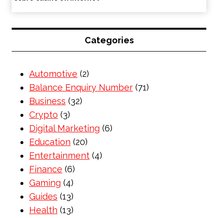
Categories
Automotive
(2)
Balance Enquiry Number
(71)
Business
(32)
Crypto
(3)
Digital Marketing
(6)
Education
(20)
Entertainment
(4)
Finance
(6)
Gaming
(4)
Guides
(13)
Health
(13)