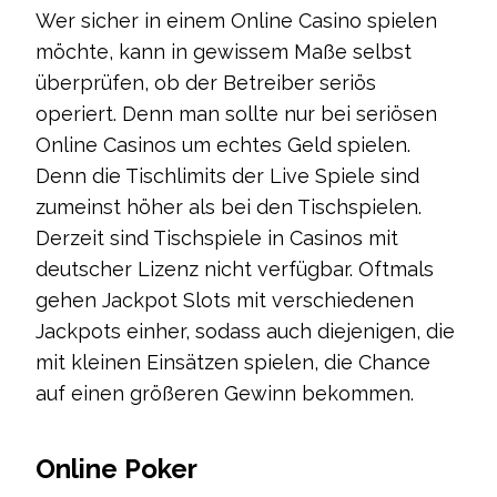
Wer sicher in einem Online Casino spielen
möchte, kann in gewissem Maße selbst
überprüfen, ob der Betreiber seriös
operiert. Denn man sollte nur bei seriösen
Online Casinos um echtes Geld spielen.
Denn die Tischlimits der Live Spiele sind
zumeinst höher als bei den Tischspielen.
Derzeit sind Tischspiele in Casinos mit
deutscher Lizenz nicht verfügbar. Oftmals
gehen Jackpot Slots mit verschiedenen
Jackpots einher, sodass auch diejenigen, die
mit kleinen Einsätzen spielen, die Chance
auf einen größeren Gewinn bekommen.
Online Poker