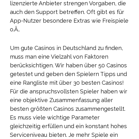
lizenzierte Anbieter strengen Vorgaben, die
auch den Support betreffen. Oft gibt es für
App-Nutzer besondere Extras wie Freispiele
o.Ä..
Um gute Casinos in Deutschland zu finden,
muss man eine Vielzahl von Faktoren
berücksichtigen. Wir haben über 50 Casinos
getestet und geben den Spielern Tipps und
eine Rangliste mit über 30 besten Casinos!
Für die anspruchsvollsten Spieler haben wir
eine objektive Zusammenfassung aller
besten größten Casinos zusammengestellt.
Es muss viele wichtige Parameter
gleichzeitig erfüllen und ein konstant hohes
Serviceniveau bieten. Je mehr Spiele ein