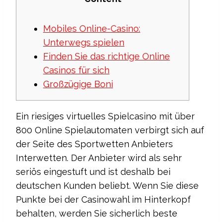
Mobiles Online-Casino:
Unterwegs spielen
Finden Sie das richtige Online
Casinos für sich
Großzügige Boni
Ein riesiges virtuelles Spielcasino mit über
800 Online Spielautomaten verbirgt sich auf
der Seite des Sportwetten Anbieters
Interwetten. Der Anbieter wird als sehr
seriös eingestuft und ist deshalb bei
deutschen Kunden beliebt. Wenn Sie diese
Punkte bei der Casinowahl im Hinterkopf
behalten, werden Sie sicherlich beste