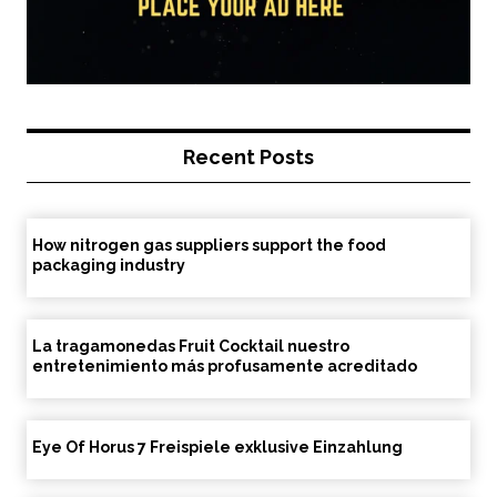
Recent Posts
How nitrogen gas suppliers support the food
packaging industry
La tragamonedas Fruit Cocktail nuestro
entretenimiento más profusamente acreditado
Eye Of Horus 7 Freispiele exklusive Einzahlung