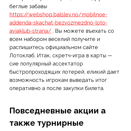
беглые забавы
https://webshop.balslev.no/mobilnoe-
addenda-skachat-bezvozmezdno-loto-
aviaklub-strana/
. Вы можете въехать со
всем набором веселий получите и
распишитесь официальном сайте
Лотоклаб. Итак, скретч-игра в карты —
сие популярный ассектатор
быстропроходящих лотерей, еликий дает
возможность игрокам выведать итог
оперативно а после закупки билета.
Повседневные акции а
также турнирные