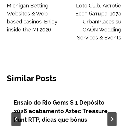
Michigan Betting
Loto Club, Актобе
navigation
Websites & Web
Есет батыра, 107а
based casinos: Enjoy
UrbanPlaces su
inside the MI 2026
OAÓN Wedding
Services & Events
Similar Posts
Ensaio do Rio Gems $ 1 Depósito
2026 acabamento Aztec Treasure
Hunt RTP, dicas que bônus