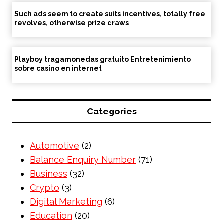
Such ads seem to create suits incentives, totally free
revolves, otherwise prize draws
Playboy tragamonedas gratuito Entretenimiento
sobre casino en internet
Categories
Automotive
(2)
Balance Enquiry Number
(71)
Business
(32)
Crypto
(3)
Digital Marketing
(6)
Education
(20)