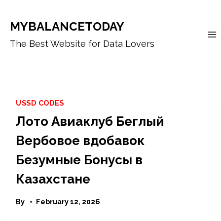
Skip
to
MYBALANCETODAY
content
The Best Website for Data Lovers
USSD CODES
Лото Авиаклуб Беглый
Вербовое вдобавок
Безумные Бонусы в
Казахстане
By
February 12, 2026