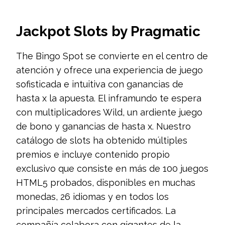
Jackpot Slots by Pragmatic
The Bingo Spot se convierte en el centro de
atención y ofrece una experiencia de juego
sofisticada e intuitiva con ganancias de
hasta x la apuesta. El inframundo te espera
con multiplicadores Wild, un ardiente juego
de bono y ganancias de hasta x. Nuestro
catálogo de slots ha obtenido múltiples
premios e incluye contenido propio
exclusivo que consiste en más de 100 juegos
HTML5 probados, disponibles en muchas
monedas, 26 idiomas y en todos los
principales mercados certificados. La
compañía colabora con gigantes de la