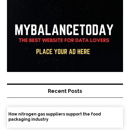
Recent Posts
How nitrogen gas suppliers support the food
packaging industry