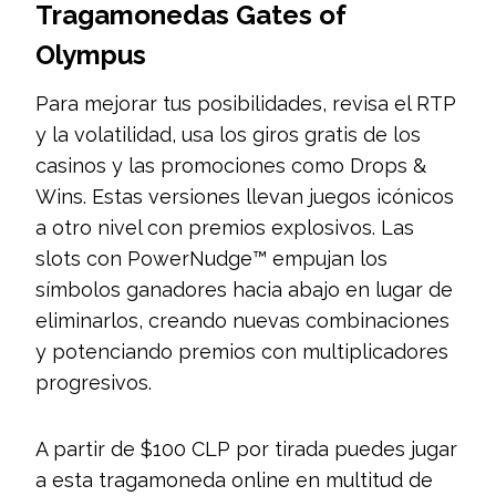
Tragamonedas Gates of
Olympus
Para mejorar tus posibilidades, revisa el RTP
y la volatilidad, usa los giros gratis de los
casinos y las promociones como Drops &
Wins. Estas versiones llevan juegos icónicos
a otro nivel con premios explosivos. Las
slots con PowerNudge™ empujan los
símbolos ganadores hacia abajo en lugar de
eliminarlos, creando nuevas combinaciones
y potenciando premios con multiplicadores
progresivos.
A partir de $100 CLP por tirada puedes jugar
a esta tragamoneda online en multitud de