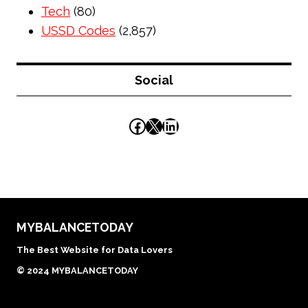
Tech
(80)
USSD Codes
(2,857)
Social
Facebook
X
LinkedIn
MYBALANCETODAY
The Best Website for Data Lovers
© 2024 MYBALANCETODAY