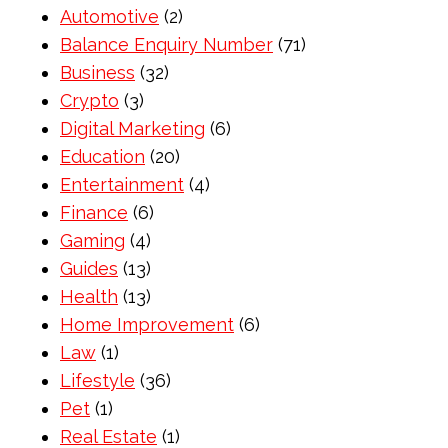
Automotive
(2)
Balance Enquiry Number
(71)
Business
(32)
Crypto
(3)
Digital Marketing
(6)
Education
(20)
Entertainment
(4)
Finance
(6)
Gaming
(4)
Guides
(13)
Health
(13)
Home Improvement
(6)
Law
(1)
Lifestyle
(36)
Pet
(1)
Real Estate
(1)