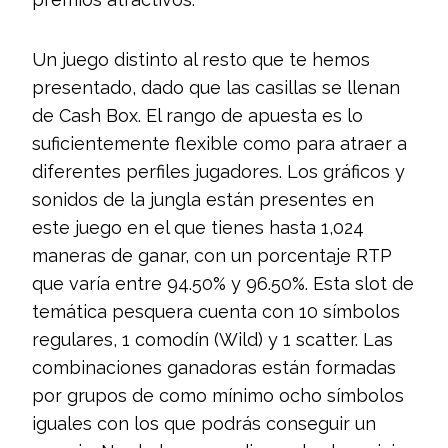
Un juego distinto al resto que te hemos
presentado, dado que las casillas se llenan
de Cash Box. El rango de apuesta es lo
suficientemente flexible como para atraer a
diferentes perfiles jugadores. Los gráficos y
sonidos de la jungla están presentes en
este juego en el que tienes hasta 1,024
maneras de ganar, con un porcentaje RTP
que varía entre 94.50% y 96.50%. Esta slot de
temática pesquera cuenta con 10 símbolos
regulares, 1 comodín (Wild) y 1 scatter. Las
combinaciones ganadoras están formadas
por grupos de como mínimo ocho símbolos
iguales con los que podrás conseguir un