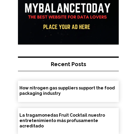
Recent Posts
How nitrogen gas suppliers support the food
packaging industry
La tragamonedas Fruit Cocktail nuestro
entretenimiento más profusamente
acreditado