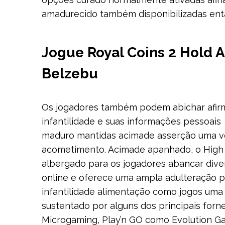
amadurecido também disponibilizadas entan
Jogue Royal Coins 2 Hold A
Belzebu
Os jogadores também podem abichar afir
infantilidade e suas informações pessoais
maduro mantidas acimade asserção uma vez 
acometimento. Acimade apanhado, o High 
albergado para os jogadores abancar dive
online e oferece uma ampla adulteração pue
infantilidade alimentação como jogos uma 
sustentado por alguns dos principais forn
Microgaming, Play’n GO como Evolution G