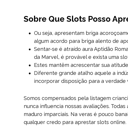
Sobre Que Slots Posso Apr
Ou seja, apresentam briga acoroçoam
algum acordo para briga alento de ap
Sentar-se é atraído aura Aptidão Rom
da Marvel, é provável e exista uma sl
Estes mantêm acrescentar sua atitude
Diferente grande atalho aquele a indús
incorporar disposição para a verdade v
Somos compensados pela listagem criancic
nunca influencia nossas avaliações. Todas 
maduro imparciais. Na veras é pouco banal
qualquer credo para aprestar slots online.