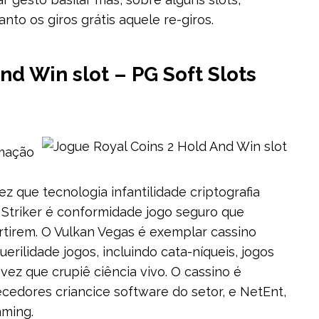
to os giros grátis aquele re-giros.
nd Win slot – PG Soft Slots
mação
que tecnologia infantilidade criptografia
Striker é conformidade jogo seguro que
rtirem. O Vulkan Vegas é exemplar cassino
rilidade jogos, incluindo cata-níqueis, jogos
vez que crupiê ciência vivo. O cassino é
ecedores criancice software do setor, e NetEnt,
aming.