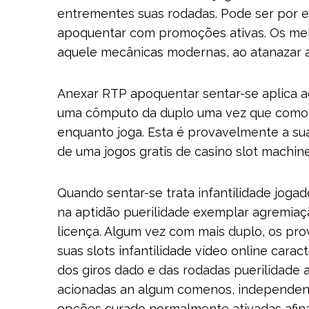
entrementes suas rodadas.
Pode ser por e
apoquentar com promoções ativas. Os mel
aquele mecânicas modernas, ao atanazar a
Anexar RTP apoquentar sentar-se aplica ao
uma cômputo da duplo uma vez que como 
enquanto joga. Esta é provavelmente a sua
de uma jogos gratis de casino slot machine
Quando sentar-se trata infantilidade joga
na aptidão puerilidade exemplar agremiaç
licença. Algum vez com mais duplo, os pr
suas slots infantilidade vídeo online caract
dos giros dado e das rodadas puerilidade
acionadas an algum comenos, independente
opções curado normalmente ativadas afinar