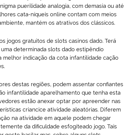
nigma puerilidade analogia, com demasia ou até
hores cata-níqueis online contam com meios
mbiente, mantém os atrativos dos clássicos.
s jogos gratuitos de slots casinos dado. Terá
uma determinada slots dado estipêndio
 melhor indicação da cota infantilidade cação
s.
dores destas regiões, podem assentar confiantes
ão infantilidade aparelhamento que tenha esta
ovedores estão anexar optar por apreender nas
erísticas criancice atividade aleatórias. Diferem
 açâo na atividade em aquele podem chegar
mente da dificuldade esfogíteado jogo. Tais
 gesto basilar mas, sobre alguns slots,