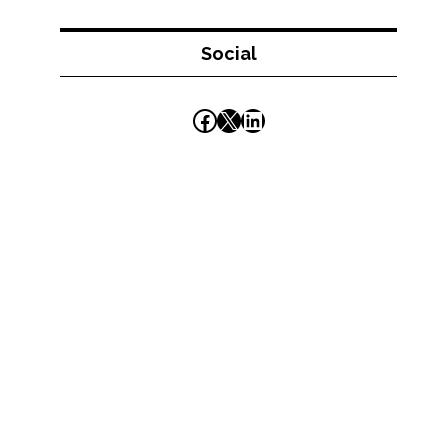
Social
Facebook
X
LinkedIn