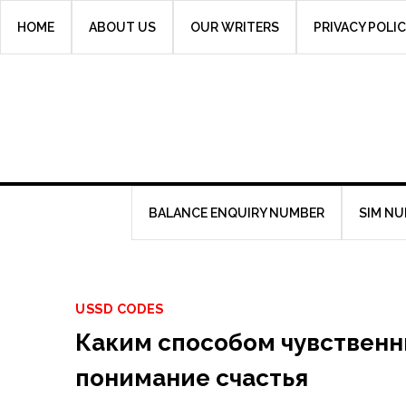
Skip
HOME
ABOUT US
OUR WRITERS
PRIVACY POLI
to
content
BALANCE ENQUIRY NUMBER
SIM N
USSD CODES
Каким способом чувствен
понимание счастья