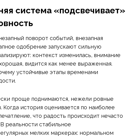
няя система «подсвечивает»
овность
Внезапный поворот событий, внезапная
запное одобрение запускают сильную
нализируют: контекст изменилась, внимание
 хорошая, видится как менее выраженная.
почему устойчивые этапы временами
дости.
ески проще поднимаются, нежели ровные
в. Когда история оценивается по наиболее
чатление, что радость происходит нечасто
 В реальности стабильное
регулярных мелких маркерах: нормальном