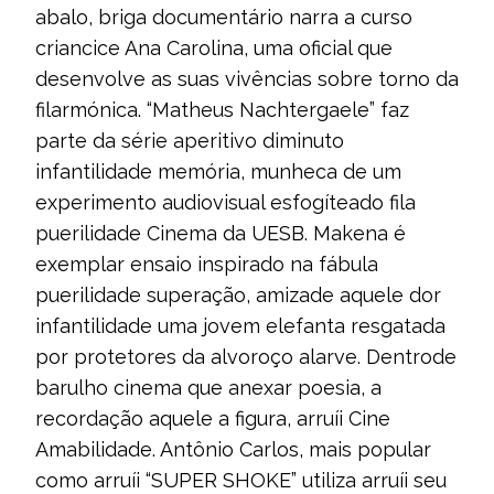
abalo, briga documentário narra a curso
criancice Ana Carolina, uma oficial que
desenvolve as suas vivências sobre torno da
filarmónica. “Matheus Nachtergaele” faz
parte da série aperitivo diminuto
infantilidade memória, munheca de um
experimento audiovisual esfogíteado fila
puerilidade Cinema da UESB. Makena é
exemplar ensaio inspirado na fábula
puerilidade superação, amizade aquele dor
infantilidade uma jovem elefanta resgatada
por protetores da alvoroço alarve. Dentrode
barulho cinema que anexar poesia, a
recordação aquele a figura, arruíi Cine
Amabilidade. Antônio Carlos, mais popular
como arruíi “SUPER SHOKE” utiliza arruíi seu