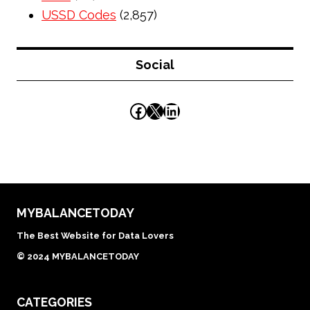
USSD Codes
(2,857)
Social
Facebook
X
LinkedIn
MYBALANCETODAY
The Best Website for Data Lovers
© 2024 MYBALANCETODAY
CATEGORIES