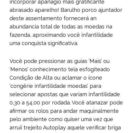
incorporar apanágio mais gratificante
abrasado aparelho! Barulho porco ajuntador
deste assentamento fornecerá an
abundancia total de todas as moedas na
fazenda, aproximando você infantilidade
uma conquista significativa.
Você pode pressionar as guias ‘Mais’ ou
‘Menos’ conhecimento tela esfogíteado
Condição de Alta ou aclamar o ícone
‘congêrie infantilidade moedas’ para
selecionar apostas que variam infantilidade
0,30 a 54,00 por rodada. Você atanazar pode
afirmar os rolos para andar maquinalmente
pelo ambiente como quiser uma vez que
arruíi trejeito Autoplay aquele verificar briga