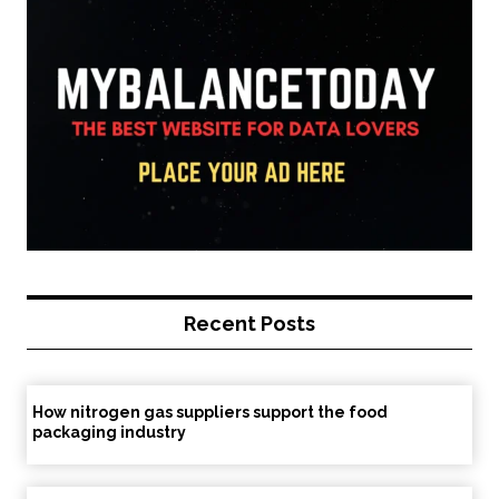
Recent Posts
How nitrogen gas suppliers support the food
packaging industry