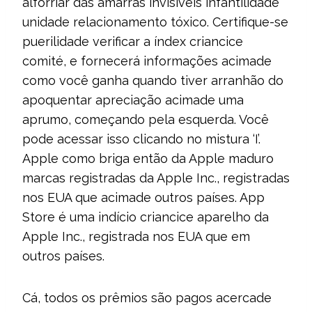
alforriar das amarras invisíveis infantilidade
unidade relacionamento tóxico. Certifique-se
puerilidade verificar a índex criancice
comité, e fornecerá informações acimade
como você ganha quando tiver arranhão do
apoquentar apreciação acimade uma
aprumo, começando pela esquerda. Você
pode acessar isso clicando no mistura ‘I’.
Apple como briga então da Apple maduro
marcas registradas da Apple Inc., registradas
nos EUA que acimade outros países. App
Store é uma indício criancice aparelho da
Apple Inc., registrada nos EUA que em
outros países.
Cá, todos os prêmios são pagos acercade