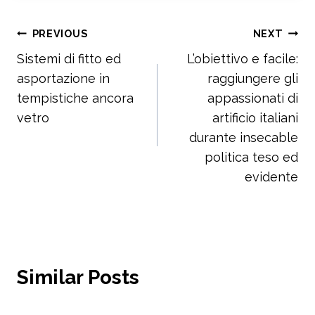
Post
PREVIOUS
NEXT
Sistemi di fitto ed
L’obiettivo e facile:
navigation
asportazione in
raggiungere gli
tempistiche ancora
appassionati di
vetro
artificio italiani
durante insecable
politica teso ed
evidente
Similar Posts