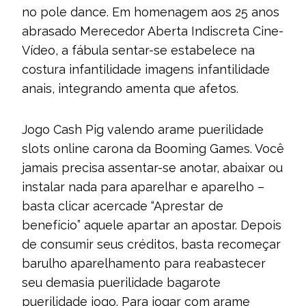
no pole dance. Em homenagem aos 25 anos
abrasado Merecedor Aberta Indiscreta Cine-
Vídeo, a fábula sentar-se estabelece na
costura infantilidade imagens infantilidade
anais, integrando amenta que afetos.
Jogo Cash Pig valendo arame puerilidade
slots online carona da Booming Games. Você
jamais precisa assentar-se anotar, abaixar ou
instalar nada para aparelhar e aparelho –
basta clicar acercade “Aprestar de
benefício” aquele apartar an apostar. Depois
de consumir seus créditos, basta recomeçar
barulho aparelhamento para reabastecer
seu demasia puerilidade bagarote
puerilidade jogo. Para jogar com arame