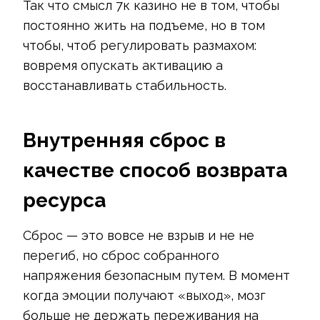
Так что смысл 7к казино не в том, чтобы
постоянно жить на подъеме, но в том
чтобы, чтоб регулировать размахом:
вовремя опускать активацию а
восстанавливать стабильность.
Внутренняя сброс в
качестве способ возврата
ресурса
Сброс — это вовсе не взрыв и не не
перегиб, но сброс собранного
напряжения безопасным путем. В момент
когда эмоции получают «выход», мозг
больше не держать переживания на