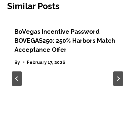
Similar Posts
BoVegas Incentive Password
BOVEGAS250: 250% Harbors Match
Acceptance Offer
By
February 17, 2026