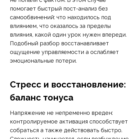
помогает быстрый пост-анализ без
самообвинений: что находилось под
влиянием, что оказалось за пределы
влияния, какой один урок нужен впереди.
Подобный разбор восстанавливает
ощущение управляемости а ослабляет
эмоциональные потери.
Стресс и восстановление:
баланс тонуса
Напряжение не непременно вреден:
контролируемое активация способствует
собраться а также действовать быстро.
Сложность начинается, если возбуждение