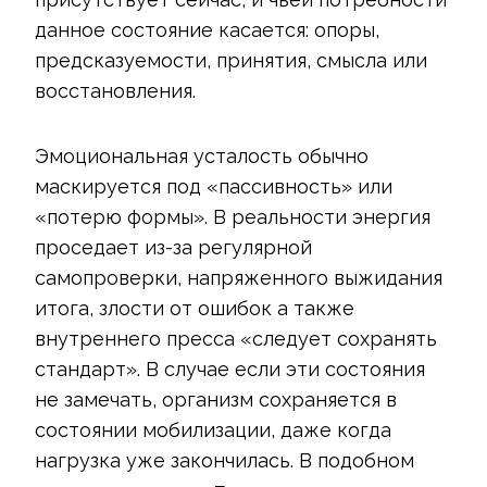
данное состояние касается: опоры,
предсказуемости, принятия, смысла или
восстановления.
Эмоциональная усталость обычно
маскируется под «пассивность» или
«потерю формы». В реальности энергия
проседает из-за регулярной
самопроверки, напряженного выжидания
итога, злости от ошибок а также
внутреннего пресса «следует сохранять
стандарт». В случае если эти состояния
не замечать, организм сохраняется в
состоянии мобилизации, даже когда
нагрузка уже закончилась. В подобном