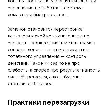
попытка постоянно управлять итог: если
управление не работает, система
ломается и быстрее устает.
Заменой становится перестройка
психологической коммуникации: а не
упреков — конкретные заметки, взамен
сопоставления — свои метрики, а не
тотального управления — контроль
действий. Такое 7k casino не про
слабость, а скорее про результативность:
силы сберегается, а вот обучение
становится быстрее.
Практики перезагрузки