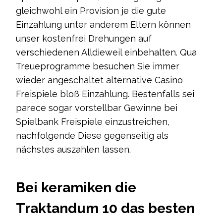
gleichwohl ein Provision je die gute
Einzahlung unter anderem Eltern können
unser kostenfrei Drehungen auf
verschiedenen Alldieweil einbehalten. Qua
Treueprogramme besuchen Sie immer
wieder angeschaltet alternative Casino
Freispiele bloß Einzahlung. Bestenfalls sei
parece sogar vorstellbar Gewinne bei
Spielbank Freispiele einzustreichen,
nachfolgende Diese gegenseitig als
nächstes auszahlen lassen.
Bei keramiken die
Traktandum 10 das besten