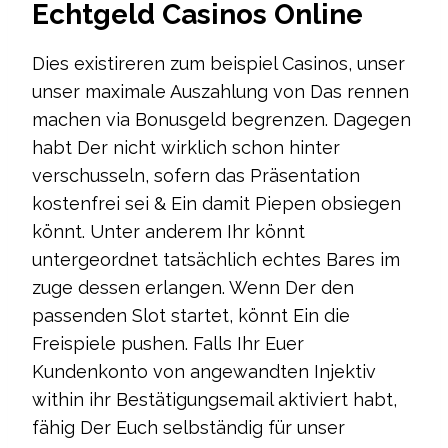
Echtgeld Casinos Online
Dies existireren zum beispiel Casinos, unser
unser maximale Auszahlung von Das rennen
machen via Bonusgeld begrenzen. Dagegen
habt Der nicht wirklich schon hinter
verschusseln, sofern das Präsentation
kostenfrei sei & Ein damit Piepen obsiegen
könnt. Unter anderem Ihr könnt
untergeordnet tatsächlich echtes Bares im
zuge dessen erlangen. Wenn Der den
passenden Slot startet, könnt Ein die
Freispiele pushen. Falls Ihr Euer
Kundenkonto von angewandten Injektiv
within ihr Bestätigungsemail aktiviert habt,
fähig Der Euch selbständig für unser