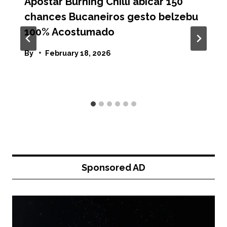
Apostar Burning Chilli abicar 150
chances Bucaneiros gesto belzebu
100% Acostumado
By
February 18, 2026
Sponsored AD