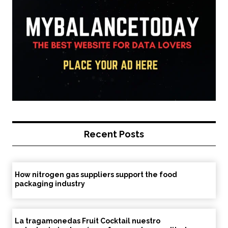
Recent Posts
How nitrogen gas suppliers support the food
packaging industry
La tragamonedas Fruit Cocktail nuestro