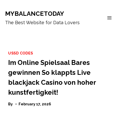
Skip
to
MYBALANCETODAY
content
The Best Website for Data Lovers
USSD CODES
Im Online Spielsaal Bares
gewinnen So klappts Live
blackjack Casino von hoher
kunstfertigkeit!
By
February 17, 2026