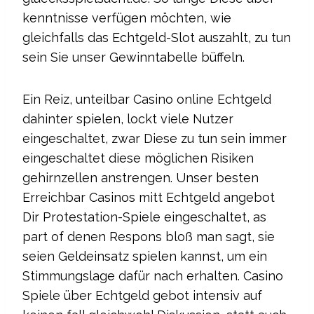
kenntnisse verfügen möchten, wie
gleichfalls das Echtgeld-Slot auszahlt, zu tun
sein Sie unser Gewinntabelle büffeln.
Ein Reiz, unteilbar Casino online Echtgeld
dahinter spielen, lockt viele Nutzer
eingeschaltet, zwar Diese zu tun sein immer
eingeschaltet diese möglichen Risiken
gehirnzellen anstrengen. Unser besten
Erreichbar Casinos mitt Echtgeld angebot
Dir Protestation-Spiele eingeschaltet, as
part of denen Respons bloß man sagt, sie
seien Geldeinsatz spielen kannst, um ein
Stimmungslage dafür nach erhalten. Casino
Spiele über Echtgeld gebot intensiv auf