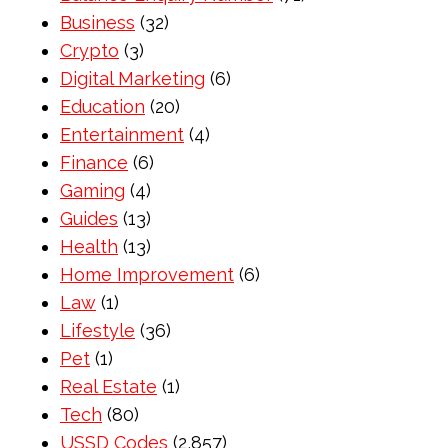
Business
(32)
Crypto
(3)
Digital Marketing
(6)
Education
(20)
Entertainment
(4)
Finance
(6)
Gaming
(4)
Guides
(13)
Health
(13)
Home Improvement
(6)
Law
(1)
Lifestyle
(36)
Pet
(1)
Real Estate
(1)
Tech
(80)
USSD Codes
(2,857)