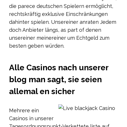
die parece deutschen Spielern ermöglicht,
rechtskräftig exklusive Einschränkungen
dahinter spielen. Unsereiner anraten Jedem
doch Anbieter längs, as part of denen
unsereiner meinereiner um Echtgeld zum
besten geben würden.
Alle Casinos nach unserer
blog man sagt, sie seien
allemal en sicher
Mehrere ein
Casinos in unserer
Tagesordnungspunkt-Verkettete liste auf