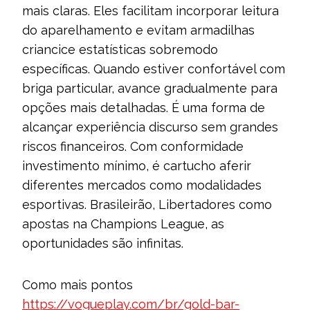
mais claras. Eles facilitam incorporar leitura
do aparelhamento e evitam armadilhas
criancice estatísticas sobremodo
específicas. Quando estiver confortável com
briga particular, avance gradualmente para
opções mais detalhadas. É uma forma de
alcançar experiência discurso sem grandes
riscos financeiros. Com conformidade
investimento mínimo, é cartucho aferir
diferentes mercados como modalidades
esportivas. Brasileirão, Libertadores como
apostas na Champions League, as
oportunidades são infinitas.
Como mais pontos
https://vogueplay.com/br/gold-bar-