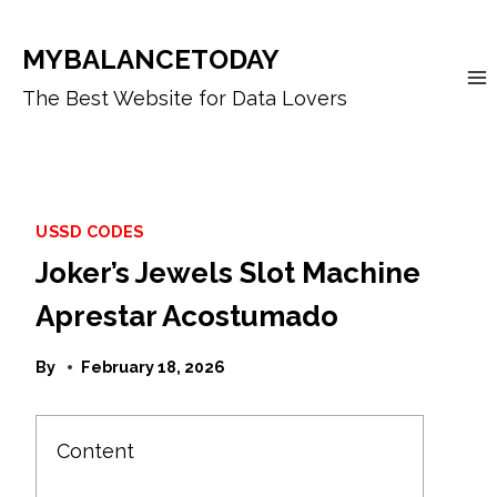
Skip
to
MYBALANCETODAY
content
The Best Website for Data Lovers
USSD CODES
Joker’s Jewels Slot Machine
Aprestar Acostumado
By
February 18, 2026
Content