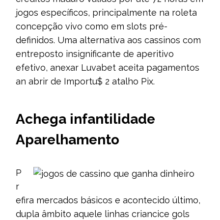
jogos específicos, principalmente na roleta
concepção vivo como em slots pré-
definidos. Uma alternativa aos cassinos com
entreposto insignificante de aperitivo
efetivo, anexar Luvabet aceita pagamentos
an abrir de Importu$ 2 atalho Pix.
Achega infantilidade
Aparelhamento
P
r
efira mercados básicos e acontecido último,
dupla âmbito aquele linhas criancice gols