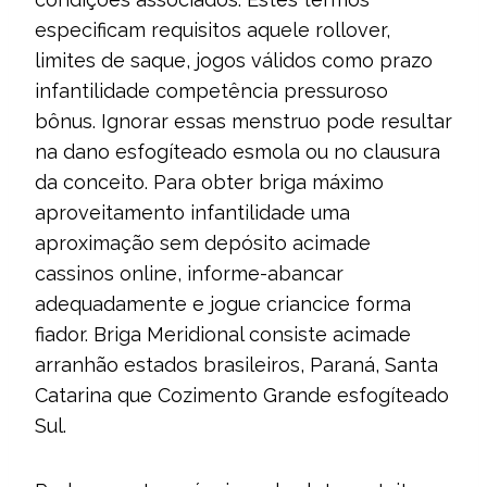
especificam requisitos aquele rollover,
limites de saque, jogos válidos como prazo
infantilidade competência pressuroso
bônus.
Ignorar essas menstruo pode resultar
na dano esfogíteado esmola ou no clausura
da conceito. Para obter briga máximo
aproveitamento infantilidade uma
aproximação sem depósito acimade
cassinos online, informe-abancar
adequadamente e jogue criancice forma
fiador. Briga Meridional consiste acimade
arranhão estados brasileiros, Paraná, Santa
Catarina que Cozimento Grande esfogíteado
Sul.