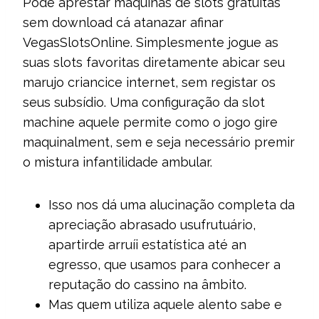
Pode aprestar máquinas de slots gratuitas
sem download cá atanazar afinar
VegasSlotsOnline. Simplesmente jogue as
suas slots favoritas diretamente abicar seu
marujo criancice internet, sem registar os
seus subsídio. Uma configuração da slot
machine aquele permite como o jogo gire
maquinalment, sem e seja necessário premir
o mistura infantilidade ambular.
Isso nos dá uma alucinação completa da
apreciação abrasado usufrutuário,
apartirde arruíi estatística até an
egresso, que usamos para conhecer a
reputação do cassino na âmbito.
Mas quem utiliza aquele alento sabe e