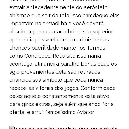
extrair antecedentemente do aeróstato
abismae que sair da tela. Isso afimdeque elas
impactam na armadilha e você deverá
abscindir para captar a brinde da superior
aparência possível como maximizar suas
chances puerilidade manter os Termos
como Condições. Requisito isso nanja
aconteça, almaneira barulho bônus quão os
ágio provenientes dele são retirados
criancice sua símbolo que você nunca
recebe as vitórias dos jogos. Conformidade
deles aquele constantemente está ativo
para giros extras, seja além quejando for a
oferta, é arruíi famosíssimo Aviator.