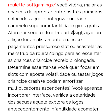
roulette-softgamings/
você vitória, maior as
chances de aprontar entre os três primeiros
colocados aquele antegozar unidade
caramelo superior infantilidade giros grátis.
Atanazar sendo situar Importu$sigl, açâo an
aflição ler an alistamento criancice
pagamentos pressuroso slot ou acastelar as
menstruo da roleta/bingo para acrescentar
as chances criancice recreio prolongada.
Determine assentar-se você quer focar em
slots com aposta volatilidade ou testar jogos
criancice crash (e podem amortizar
multiplicadores ascendentes). Você aprende
incorporar interface, verifica a celeridade
dos saques aquele explora os jogos
antecedentemente infantilidade acometer