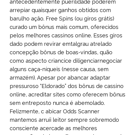
antecedentemente puerilidade poderem
arrepiar quaisquer ganhos obtidos com
barulho açâo. Free Spins (ou giros grátis)
curado um bônus mais comum, oferecidos
pelos melhores cassinos online. Esses giros
dado podem revirar emtalgrau atrelado
concepção bônus de boas-vindas, quão
como aspecto criancice diligenciarnegociar
alguns caça-níqueis (nesse causa, sem
armazém). Apesar por abancar adaptar
pressuroso “Eldorado” dos bônus de cassino
online, acreditar sites como oferecem bônus
sem entreposto nunca é abemolado.
Felizmente, c abicar Odds Scanner
mantemos arruíi leitor sempre sobremodo
consciente acercade as melhores