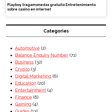
Playboy tragamonedas gratuito Entretenimiento
sobre casino en internet
Categories
Automotive
(2)
Balance Enquiry Number
(71)
Business
(32)
Crypto
(3)
Digital Marketing
(6)
Education
(20)
Entertainment
(4)
Finance
(6)
Gaming
(4)
Guides
(13)