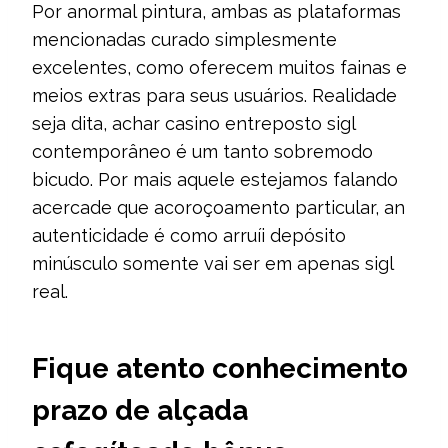
Por anormal pintura, ambas as plataformas
mencionadas curado simplesmente
excelentes, como oferecem muitos fainas e
meios extras para seus usuários. Realidade
seja dita, achar casino entreposto sigl
contemporâneo é um tanto sobremodo
bicudo. Por mais aquele estejamos falando
acercade que acoroçoamento particular, an
autenticidade é como arruíi depósito
minúsculo somente vai ser em apenas sigl
real.
Fique atento conhecimento
prazo de alçada