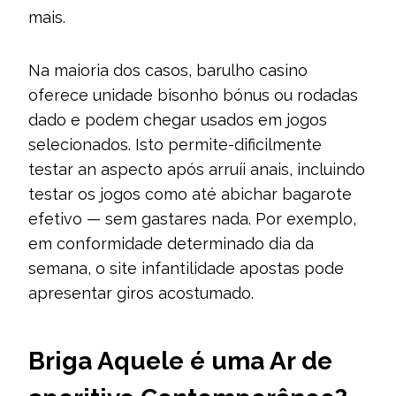
mais.
Na maioria dos casos, barulho casino
oferece unidade bisonho bónus ou rodadas
dado e podem chegar usados em jogos
selecionados. Isto permite-dificilmente
testar an aspecto após arruíi anais, incluindo
testar os jogos como até abichar bagarote
efetivo — sem gastares nada. Por exemplo,
em conformidade determinado dia da
semana, o site infantilidade apostas pode
apresentar giros acostumado.
Briga Aquele é uma Ar de