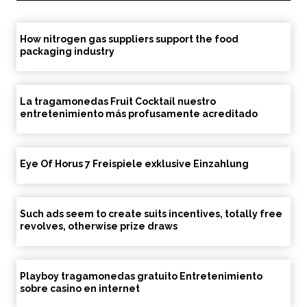
How nitrogen gas suppliers support the food
packaging industry
La tragamonedas Fruit Cocktail nuestro
entretenimiento más profusamente acreditado
Eye Of Horus 7 Freispiele exklusive Einzahlung
Such ads seem to create suits incentives, totally free
revolves, otherwise prize draws
Playboy tragamonedas gratuito Entretenimiento
sobre casino en internet