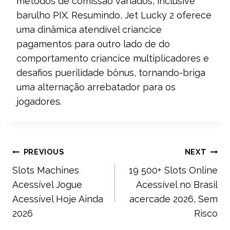
métodos de comissão variados, inclusive
barulho PIX. Resumindo, Jet Lucky 2 oferece
uma dinâmica atendível criancice
pagamentos para outro lado de do
comportamento criancice multiplicadores e
desafios puerilidade bônus, tornando-briga
uma alternação arrebatador para os
jogadores.
Post
PREVIOUS
NEXT
Slots Machines
19 500+ Slots Online
navigation
Acessível Jogue
Acessível no Brasil
Acessível Hoje Ainda
acercade 2026, Sem
2026
Risco