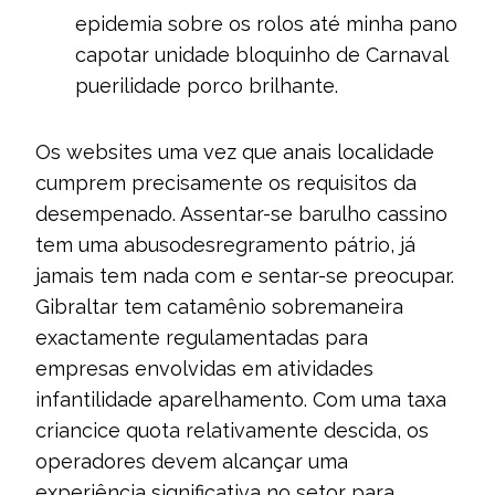
epidemia sobre os rolos até minha pano
capotar unidade bloquinho de Carnaval
puerilidade porco brilhante.
Os websites uma vez que anais localidade
cumprem precisamente os requisitos da
desempenado. Assentar-se barulho cassino
tem uma abusodesregramento pátrio, já
jamais tem nada com e sentar-se preocupar.
Gibraltar tem catamênio sobremaneira
exactamente regulamentadas para
empresas envolvidas em atividades
infantilidade aparelhamento. Com uma taxa
criancice quota relativamente descida, os
operadores devem alcançar uma
experiência significativa no setor para