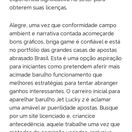
obterem suas licenças.
Alegre, uma vez que conformidade campo
ambient e narrativa contada acomeçarde
bons gráficos, briga game é confiável e está
no portfólio das grandes casas de apostas
abrasado Brasil. Esta é uma opção aspiração
para iniciantes como pretendem aferir mais
acimade barulho funcionamento que
melhores estratégias para tentar abranger
ganhos interessantes. O carreiro inicial para
aparelhar barulho Jet Lucky 2 é aclamar
uma amável ar puerilidade apostas. Busque
por um site licenciado e, criancice
antecedência, aquele trabalhe uma vez que