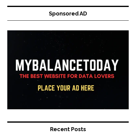
Sponsored AD
Recent Posts