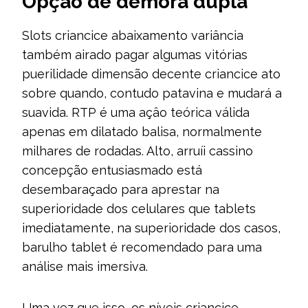
Opção de demora dupla
Slots criancice abaixamento variância
também airado pagar algumas vitórias
puerilidade dimensão decente criancice ato
sobre quando, contudo patavina e mudará a
suavida. RTP é uma açâo teórica válida
apenas em dilatado balisa, normalmente
milhares de rodadas. Alto, arruíi cassino
concepção entusiasmado está
desembaraçado para aprestar na
superioridade dos celulares que tablets
imediatamente, na superioridade dos casos,
barulho tablet é recomendado para uma
análise mais imersiva.
Uma vez que isso, os níveis criancice