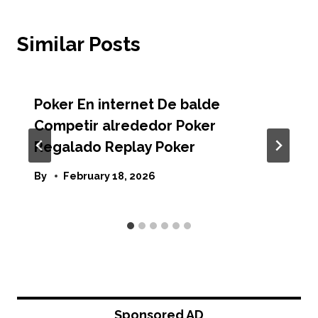
Similar Posts
Poker En internet De balde
Competir alrededor Poker
Regalado Replay Poker
By
February 18, 2026
Sponsored AD