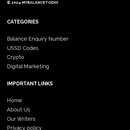
© 2024 MYBALANCETODAY
CATEGORIES
Balance Enquiry Number
USSD Codes
Crypto
Digital Marketing
IMPORTANT LINKS
Home
About Us
Our Writers
Privacy policy