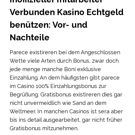
Verbunden Kasino Echtgeld
benützen: Vor- und
Nachteile
Parece existireren bei dem Angeschlossen
Wette viele Arten durch Bonus, zwar doch
jede menge manche Boni exklusive
Einzahlung. An dem häufigsten gibt parece
im Casino 100% Einzahlungsbonus zur
Begrüßung. Gratisbonus existireren dies gar
nicht unvermeidlich wie Sand an dem
Weltmeer. In manchen Casinos ist sera aber
bis ins detail ausgearbeitet, gar nicht früher
Gratisbonus mitzunehmen.