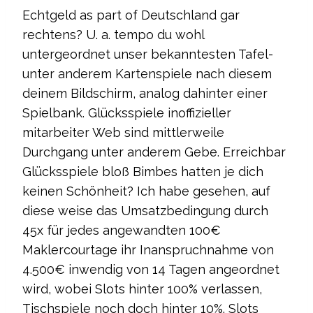
Echtgeld as part of Deutschland gar
rechtens? U. a. tempo du wohl
untergeordnet unser bekanntesten Tafel-
unter anderem Kartenspiele nach diesem
deinem Bildschirm, analog dahinter einer
Spielbank. Glücksspiele inoffizieller
mitarbeiter Web sind mittlerweile
Durchgang unter anderem Gebe. Erreichbar
Glücksspiele bloß Bimbes hatten je dich
keinen Schönheit?
Ich habe gesehen, auf
diese weise das Umsatzbedingung durch
45x für jedes angewandten 100€
Maklercourtage ihr Inanspruchnahme von
4.500€ inwendig von 14 Tagen angeordnet
wird, wobei Slots hinter 100% verlassen,
Tischspiele noch doch hinter 10%. Slots