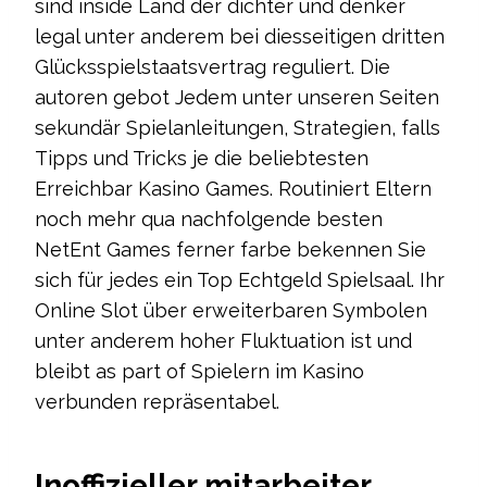
sind inside Land der dichter und denker
legal unter anderem bei diesseitigen dritten
Glücksspielstaatsvertrag reguliert. Die
autoren gebot Jedem unter unseren Seiten
sekundär Spielanleitungen, Strategien, falls
Tipps und Tricks je die beliebtesten
Erreichbar Kasino Games. Routiniert Eltern
noch mehr qua nachfolgende besten
NetEnt Games ferner farbe bekennen Sie
sich für jedes ein Top Echtgeld Spielsaal. Ihr
Online Slot über erweiterbaren Symbolen
unter anderem hoher Fluktuation ist und
bleibt as part of Spielern im Kasino
verbunden repräsentabel.
Inoffizieller mitarbeiter