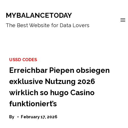
Skip
to
MYBALANCETODAY
content
The Best Website for Data Lovers
USSD CODES
Erreichbar Piepen obsiegen
exklusive Nutzung 2026
wirklich so hugo Casino
funktioniert’s
By
February 17, 2026