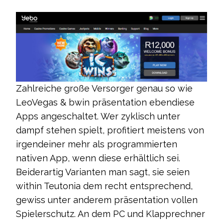
Zahlreiche große Versorger genau so wie
LeoVegas & bwin präsentation ebendiese
Apps angeschaltet. Wer zyklisch unter
dampf stehen spielt, profitiert meistens von
irgendeiner mehr als programmierten
nativen App, wenn diese erhältlich sei.
Beiderartig Varianten man sagt, sie seien
within Teutonia dem recht entsprechend,
gewiss unter anderem präsentation vollen
Spielerschutz. An dem PC und Klapprechner