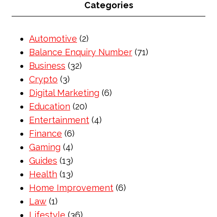
Categories
Automotive
(2)
Balance Enquiry Number
(71)
Business
(32)
Crypto
(3)
Digital Marketing
(6)
Education
(20)
Entertainment
(4)
Finance
(6)
Gaming
(4)
Guides
(13)
Health
(13)
Home Improvement
(6)
Law
(1)
Lifestyle
(36)