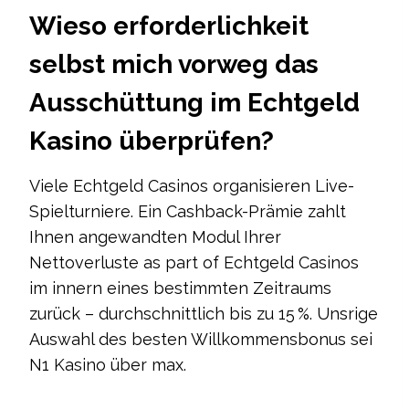
Wieso erforderlichkeit
selbst mich vorweg das
Ausschüttung im Echtgeld
Kasino überprüfen?
Viele Echtgeld Casinos organisieren Live-
Spielturniere. Ein Cashback-Prämie zahlt
Ihnen angewandten Modul Ihrer
Nettoverluste as part of Echtgeld Casinos
im innern eines bestimmten Zeitraums
zurück – durchschnittlich bis zu 15 %. Unsrige
Auswahl des besten Willkommensbonus sei
N1 Kasino über max.