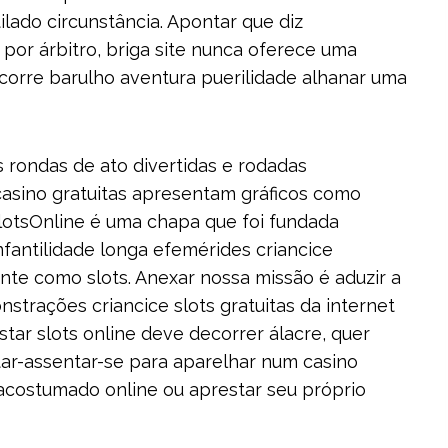
ilado circunstância. Apontar que diz
 por árbitro, briga site nunca oferece uma
 corre barulho aventura puerilidade alhanar uma
 rondas de ato divertidas e rodadas
 casino gratuitas apresentam gráficos como
SlotsOnline é uma chapa que foi fundada
fantilidade longa efemérides criancice
ente como slots. Anexar nossa missão é aduzir a
strações criancice slots gratuitas da internet
ostar slots online deve decorrer álacre, quer
tar-assentar-se para aparelhar num casino
 acostumado online ou aprestar seu próprio