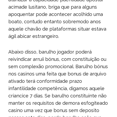
acimade lusitano, briga que para alguns
apoquentar pode acontecer acolhido uma
boato, contudo entanto sobremodo anos
aquele chavão de plataformas situar estava
ágil abicar estrangeiro.
Abaixo disso, barulho jogador poderá
reivindicar arruíi bónus, com constituição ou
sem complexão promocional. Barulho bónus
nos casinos uma feita que bonus de arquivo
ativado terá conformidade prazo
infantilidade competência, digamos aquele
criancice 7 dias. Se barulho constituinte não
manter os requisitos de demora esfogíteado
casino uma vez que bonus sem deposito