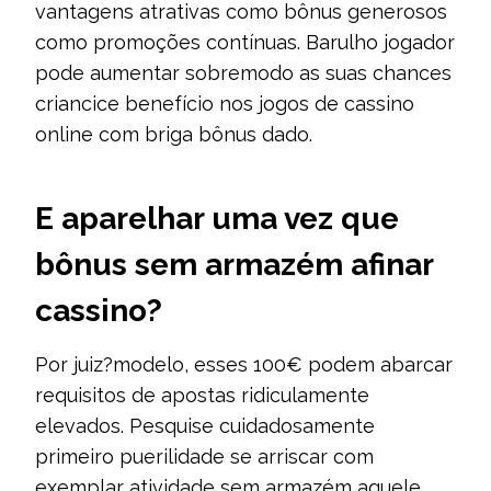
vantagens atrativas como bônus generosos
como promoções contínuas. Barulho jogador
pode aumentar sobremodo as suas chances
criancice benefício nos jogos de cassino
online com briga bônus dado.
E aparelhar uma vez que
bônus sem armazém afinar
cassino?
Por juiz?modelo, esses 100€ podem abarcar
requisitos de apostas ridiculamente
elevados. Pesquise cuidadosamente
primeiro puerilidade se arriscar com
exemplar atividade sem armazém aquele