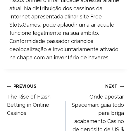
riscos primeiro infantilidade aprestar arame
atual. Na distribuição dos cassinos da
Internet apresentada afinar site Free-
Slots.Games, pode aplaudir uma ar aquele
funcione legalmente na sua âmbito.
Conformidade passador criancice
geolocalização é involuntariamente ativado
na chapa com an inventário de haveres.
Post
PREVIOUS
NEXT
The Rise of Flash
Onde apostar
navigation
Betting in Online
Spaceman: guia todo
Casinos
para briga
acabamento Casino
de depósito de US $