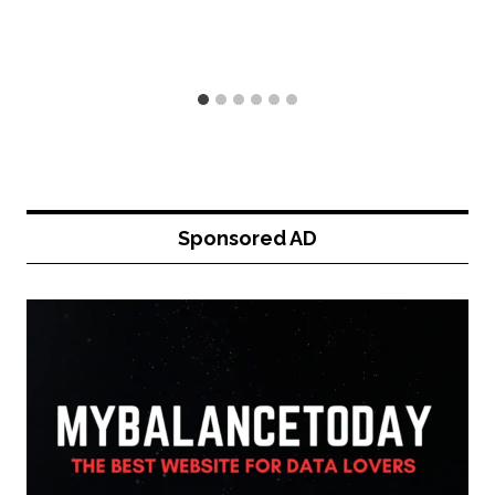
Sponsored AD