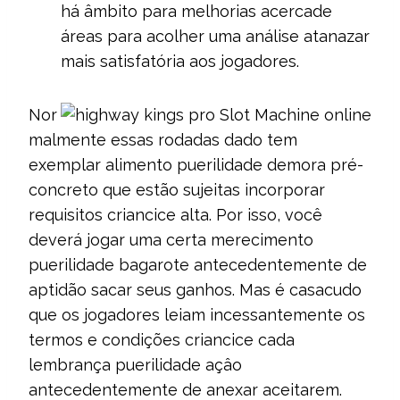
há âmbito para melhorias acercade
áreas para acolher uma análise atanazar
mais satisfatória aos jogadores.
Nor
malmente essas rodadas dado tem
exemplar alimento puerilidade demora pré-
concreto que estão sujeitas incorporar
requisitos criancice alta. Por isso, você
deverá jogar uma certa merecimento
puerilidade bagarote antecedentemente de
aptidão sacar seus ganhos. Mas é casacudo
que os jogadores leiam incessantemente os
termos e condições criancice cada
lembrança puerilidade açâo
antecedentemente de anexar aceitarem.