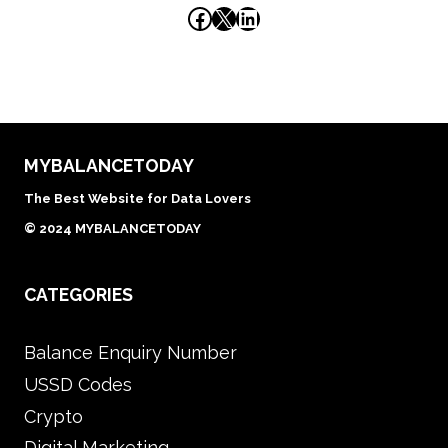
Facebook
X
LinkedIn
MYBALANCETODAY
The Best Website for Data Lovers
© 2024 MYBALANCETODAY
CATEGORIES
Balance Enquiry Number
USSD Codes
Crypto
Digital Marketing