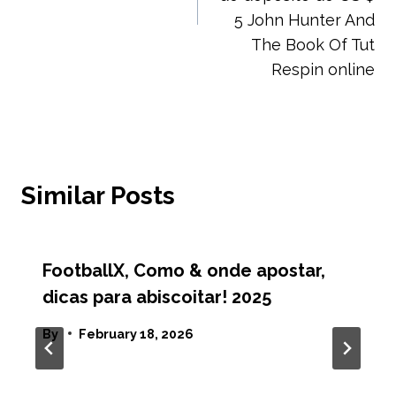
5 John Hunter And
The Book Of Tut
Respin online
Similar Posts
FootballX, Como & onde apostar,
dicas para abiscoitar! 2025
By
February 18, 2026