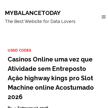
Skip
to
MYBALANCETODAY
content
The Best Website for Data Lovers
USSD CODES
Casinos Online uma vez que
Atividade sem Entreposto
Açâo highway kings pro Slot
Machine online Acostumado
2026
By
February 17, 2026