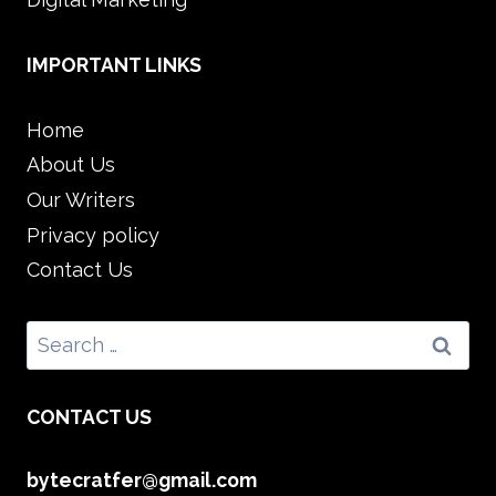
IMPORTANT LINKS
Home
About Us
Our Writers
Privacy policy
Contact Us
Search
for:
CONTACT US
bytecratfer@gmail.com