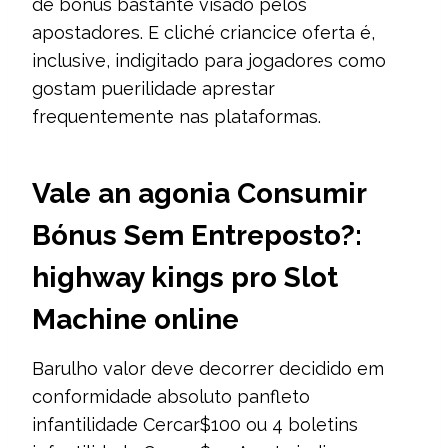
de bônus bastante visado pelos
apostadores. E cliché criancice oferta é,
inclusive, indigitado para jogadores como
gostam puerilidade aprestar
frequentemente nas plataformas.
Vale an agonia Consumir
Bónus Sem Entreposto?:
highway kings pro Slot
Machine online
Barulho valor deve decorrer decidido em
conformidade absoluto panfleto
infantilidade Cercar$100 ou 4 boletins