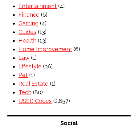
Entertainment
(4)
Finance
(6)
Gaming
(4)
Guides
(13)
Health
(13)
Home Improvement
(6)
Law
(1)
Lifestyle
(36)
Pet
(1)
Real Estate
(1)
Tech
(80)
USSD Codes
(2,857)
Social