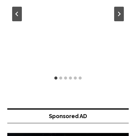
Sponsored AD