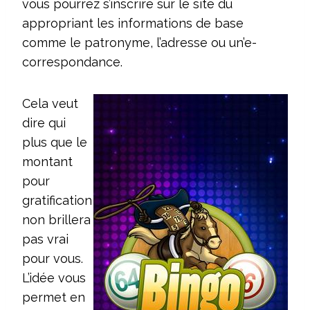
vous pourrez s’inscrire sur le site du
appropriant les informations de base
comme le patronyme, l’adresse ou un’e-
correspondance.
Cela veut
dire qui
plus que le
montant
pour
gratification
non brillera
pas vrai
pour vous.
L’idée vous
permet en