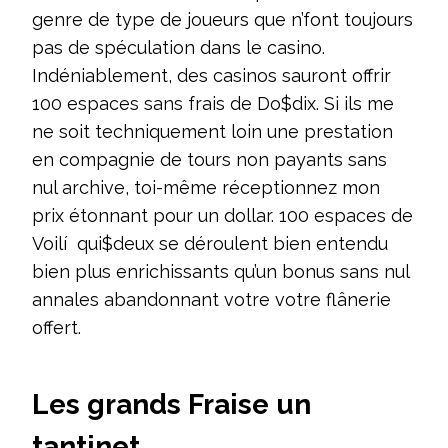
genre de type de joueurs que n’font toujours
pas de spéculation dans le casino.
Indéniablement, des casinos sauront offrir
100 espaces sans frais de Do$dix. Si ils me
ne soit techniquement loin une prestation
en compagnie de tours non payants sans
nul archive, toi-même réceptionnez mon
prix étonnant pour un dollar. 100 espaces de
Voilí qui$deux se déroulent bien entendu
bien plus enrichissants qu’un bonus sans nul
annales abandonnant votre votre flânerie
offert.
Les grands Fraise un
tantinet