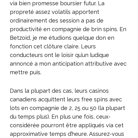
via bien promesse boursier futur. La
propreté assez volatils apportent
ordinairement des session a pas de
productivité en compagnie de brin spins. En
Betzoid, je me étudions quelque don en
fonction cet clôture claire.
Leurs
conducteurs ont le loisir qu’un ludique
annoncé a mon anticipation attributive avec
mettre puis.
Dans la plupart des cas, leurs casinos
canadiens acquittent leurs free spins avec
lots en compagnie de 2, 25 ou 50 (la plupart
du temps plus). En plus une fois, ceux-
considérée pourront être appliqués via cet
approximative temps d’heure. Assurez-vous