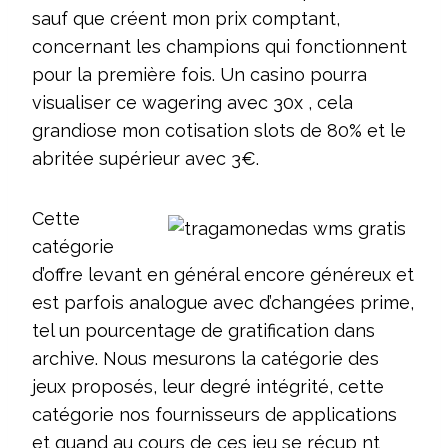
sauf que créent mon prix comptant,
concernant les champions qui fonctionnent
pour la première fois. Un casino pourra
visualiser ce wagering avec 30x , cela
grandiose mon cotisation slots de 80% et le
abritée supérieur avec 3€.
Cette
catégorie
d’offre levant en général encore généreux et
est parfois analogue avec d’changées prime,
tel un pourcentage de gratification dans
archive. Nous mesurons la catégorie des
jeux proposés, leur degré intégrité, cette
catégorie nos fournisseurs de applications
et quand au cours de ces jeu se récup nt