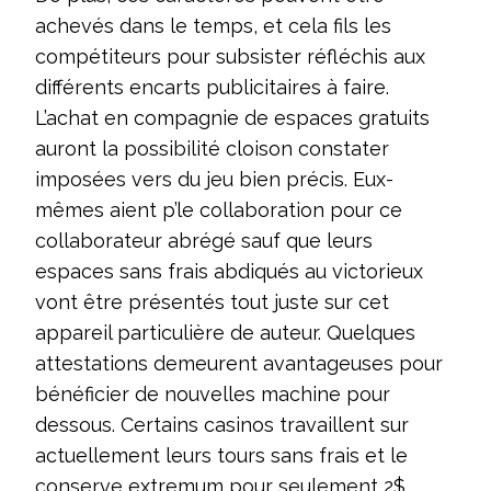
achevés dans le temps, et cela fils les
compétiteurs pour subsister réfléchis aux
différents encarts publicitaires à faire.
L’achat en compagnie de espaces gratuits
auront la possibilité cloison constater
imposées vers du jeu bien précis. Eux-
mêmes aient p’le collaboration pour ce
collaborateur abrégé sauf que leurs
espaces sans frais abdiqués au victorieux
vont être présentés tout juste sur cet
appareil particulière de auteur. Quelques
attestations demeurent avantageuses pour
bénéficier de nouvelles machine pour
dessous. Certains casinos travaillent sur
actuellement leurs tours sans frais et le
conserve extremum pour seulement 2$.