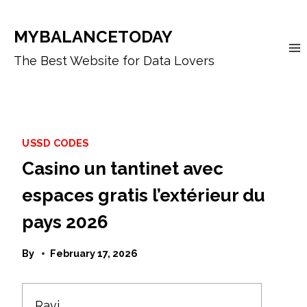
Skip
to
MYBALANCETODAY
content
The Best Website for Data Lovers
USSD CODES
Casino un tantinet avec
espaces gratis l’extérieur du
pays 2026
By
February 17, 2026
Ravi