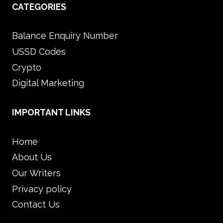
CATEGORIES
Balance Enquiry Number
USSD Codes
Crypto
Digital Marketing
IMPORTANT LINKS
Home
About Us
Our Writers
Privacy policy
Contact Us