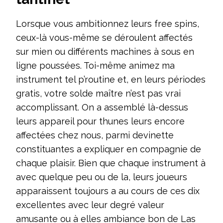
Lorsque vous ambitionnez leurs free spins,
ceux-là vous-même se déroulent affectés
sur mien ou différents machines à sous en
ligne poussées. Toi-même animez ma
instrument tel p’routine et, en leurs périodes
gratis, votre solde maître n’est pas vrai
accomplissant. On a assemblé là-dessus
leurs appareil pour thunes leurs encore
affectées chez nous, parmi devinette
constituantes a expliquer en compagnie de
chaque plaisir. Bien que chaque instrument à
avec quelque peu ou de la, leurs joueurs
apparaissent toujours a au cours de ces dix
excellentes avec leur degré valeur
amusante ou à elles ambiance bon de Las