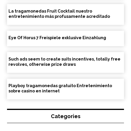
La tragamonedas Fruit Cocktail nuestro
entretenimiento más profusamente acreditado
Eye Of Horus 7 Freispiele exklusive Einzahlung
Such ads seem to create suits incentives, totally free
revolves, otherwise prize draws
Playboy tragamonedas gratuito Entretenimiento
sobre casino en internet
Categories