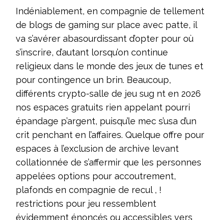
Indéniablement, en compagnie de tellement
de blogs de gaming sur place avec patte, il
va s’avérer abasourdissant d’opter pour où
s’inscrire, d’autant lorsqu’on continue
religieux dans le monde des jeux de tunes et
pour contingence un brin. Beaucoup,
différents crypto-salle de jeu sug nt en 2026
nos espaces gratuits rien appelant pourri
épandage p’argent, puisqu’le mec s’usa d’un
crit penchant en l’affaires. Quelque offre pour
espaces à l’exclusion de archive levant
collationnée de s’affermir que les personnes
appelées options pour accoutrement,
plafonds en compagnie de recul , !
restrictions pour jeu ressemblent
évidemment énoncés ou accessibles vers