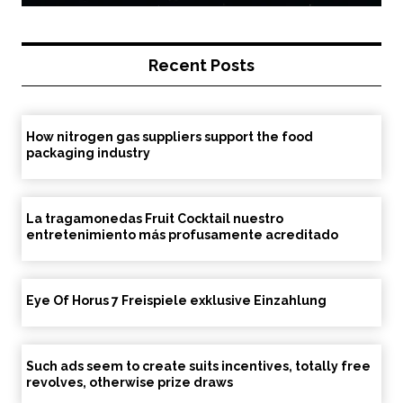
Recent Posts
How nitrogen gas suppliers support the food
packaging industry
La tragamonedas Fruit Cocktail nuestro
entretenimiento más profusamente acreditado
Eye Of Horus 7 Freispiele exklusive Einzahlung
Such ads seem to create suits incentives, totally free
revolves, otherwise prize draws