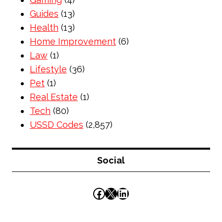
Guides
(13)
Health
(13)
Home Improvement
(6)
Law
(1)
Lifestyle
(36)
Pet
(1)
Real Estate
(1)
Tech
(80)
USSD Codes
(2,857)
Social
Facebook
X
LinkedIn