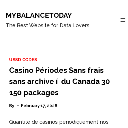
Skip
to
MYBALANCETODAY
content
The Best Website for Data Lovers
USSD CODES
Casino Périodes Sans frais
sans archive í du Canada 30
150 packages
By
February 17, 2026
Quantité de casinos périodiquement nos