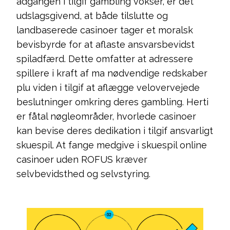
adgangen i tilgif gambling vokser, er det
udslagsgivend, at både tilslutte og
landbaserede casinoer tager et moralsk
bevisbyrde for at aflaste ansvarsbevidst
spiladfærd. Dette omfatter at adressere
spillere i kraft af ma nødvendige redskaber
plu viden i tilgif at aflægge velovervejede
beslutninger omkring deres gambling. Herti
er fåtal nøgleområder, hvorlede casinoer
kan bevise deres dedikation i tilgif ansvarligt
skuespil. At fange medgive i skuespil online
casinoer uden ROFUS kræver
selvbevidsthed og selvstyring.