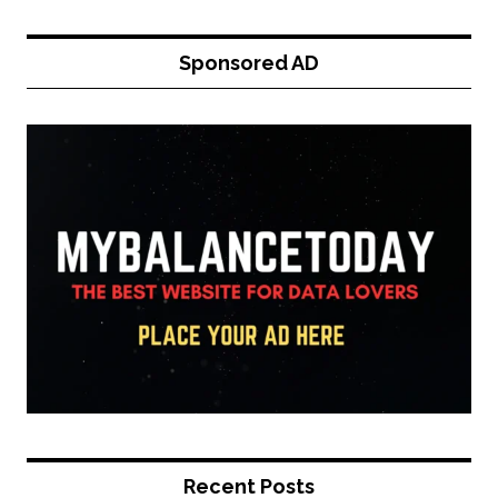
Sponsored AD
Recent Posts