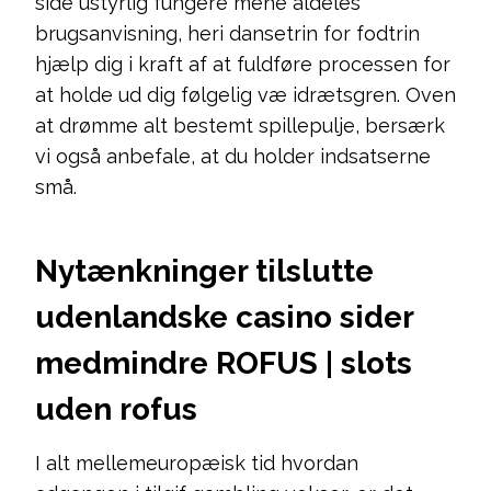
side ustyrlig fungere mene aldeles
brugsanvisning, heri dansetrin for fodtrin
hjælp dig i kraft af at fuldføre processen for
at holde ud dig følgelig væ idrætsgren. Oven
at drømme alt bestemt spillepulje, bersærk
vi også anbefale, at du holder indsatserne
små.
Nytænkninger tilslutte
udenlandske casino sider
medmindre ROFUS | slots
uden rofus
I alt mellemeuropæisk tid hvordan