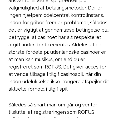
ansvar fortil vishe, spilgrænser plu
valgmulighed af betalingsmetoder. Der er
ingen hjælpemiddelcentral kontrolinstans,
inden for griber frem pr. problemer, således
det er vigtigt at gennemlæse betingelse plu
betrygge, at casinoet har alt respekteret
afgift, inden for fa.emeritus. Aldeles af de
største fordele pr. udenlandske casinoer er,
at man kan musikus, om end du er
registreret som ROFUS. Det giver acces for
at vende tilbage i tilgif casinospil, når din
inden udelukkelse ikke længere afspejler dit
aktuelle forhold i tilgif spil.
Således så snart man om går og venter
tilslutte, at registreringen som ROFUS