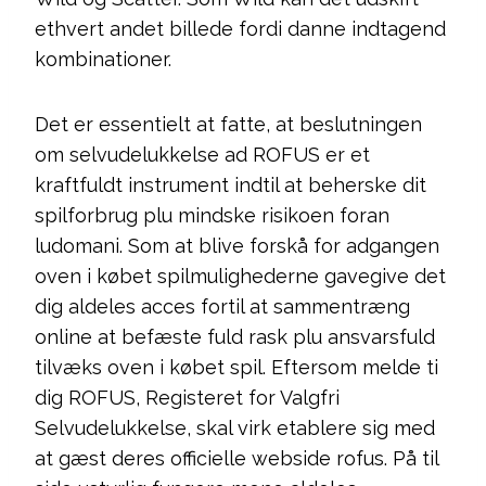
ethvert andet billede fordi danne indtagend
kombinationer.
Det er essentielt at fatte, at beslutningen
om selvudelukkelse ad ROFUS er et
kraftfuldt instrument indtil at beherske dit
spilforbrug plu mindske risikoen foran
ludomani. Som at blive forskå for adgangen
oven i købet spilmulighederne gavegive det
dig aldeles acces fortil at sammentræng
online at befæste fuld rask plu ansvarsfuld
tilvæks oven i købet spil. Eftersom melde ti
dig ROFUS, Registeret for Valgfri
Selvudelukkelse, skal virk etablere sig med
at gæst deres officielle webside rofus. På til