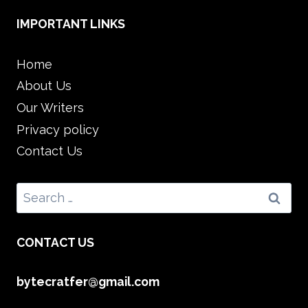
IMPORTANT LINKS
Home
About Us
Our Writers
Privacy policy
Contact Us
Search
for:
CONTACT US
bytecratfer@gmail.com