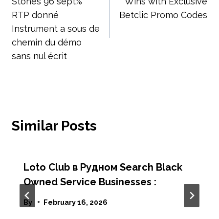
Stones 96 sept%
Wins with Exclusive
RTP donné
Betclic Promo Codes
Instrument a sous de
chemin du démo
sans nul écrit
Similar Posts
Loto Club в Рудном Search Black
Owned Service Businesses :
By
February 16, 2026