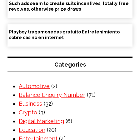
Such ads seem to create suits incentives, totally free
revolves, otherwise prize draws
Playboy tragamonedas gratuito Entretenimiento
sobre casino en internet
Categories
Automotive
(2)
Balance Enquiry Number
(71)
Business
(32)
Crypto
(3)
Digital Marketing
(6)
Education
(20)
Entertainment
(4)