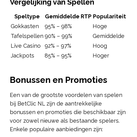
Vergelijking van Spellen
Speltype
Gemiddelde RTP
Populariteit
Gokkasten
95% – 98%
Hoge
Tafelspellen
90% – 99%
Gemiddelde
Live Casino
92% – 97%
Hoog
Jackpots
85% – 95%
Hoger
Bonussen en Promoties
Een van de grootste voordelen van spelen
bij BetClic NL zijn de aantrekkelijke
bonussen en promoties die beschikbaar zijn
voor zowel nieuwe als bestaande spelers.
Enkele populaire aanbiedingen zijn: