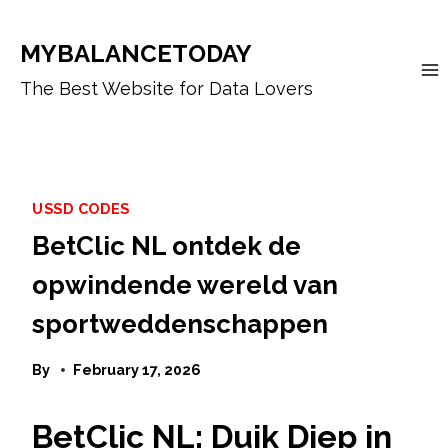
Skip
to
MYBALANCETODAY
content
The Best Website for Data Lovers
USSD CODES
BetClic NL ontdek de
opwindende wereld van
sportweddenschappen
By
February 17, 2026
BetClic NL: Duik Diep in