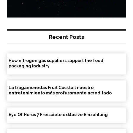
Recent Posts
How nitrogen gas suppliers support the food
packaging industry
La tragamonedas Fruit Cocktail nuestro
entretenimiento más profusamente acreditado
Eye Of Horus 7 Freispiele exklusive Einzahlung