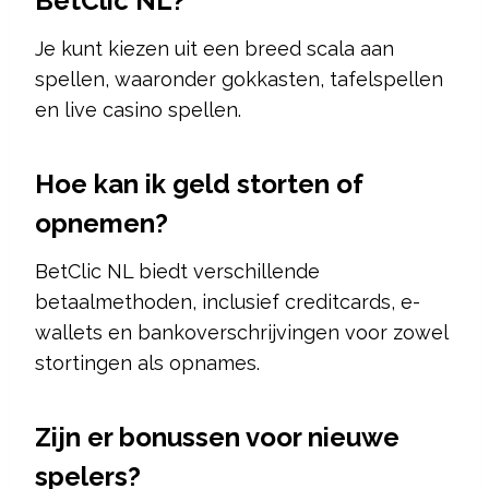
BetClic NL?
Je kunt kiezen uit een breed scala aan
spellen, waaronder gokkasten, tafelspellen
en live casino spellen.
Hoe kan ik geld storten of
opnemen?
BetClic NL biedt verschillende
betaalmethoden, inclusief creditcards, e-
wallets en bankoverschrijvingen voor zowel
stortingen als opnames.
Zijn er bonussen voor nieuwe
spelers?