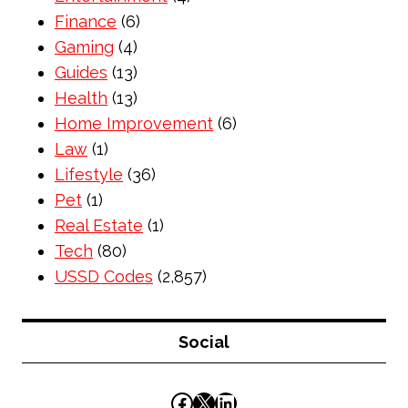
Finance
(6)
Gaming
(4)
Guides
(13)
Health
(13)
Home Improvement
(6)
Law
(1)
Lifestyle
(36)
Pet
(1)
Real Estate
(1)
Tech
(80)
USSD Codes
(2,857)
Social
Facebook
X
LinkedIn