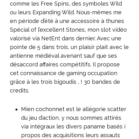
comme les Free Spins, des symboles Wild
ou leurs Expanding Wild. Nous-mêmes me
en période d’été à une accessoire à thunes
Spécial of l’excellent Stones, mon slot vidéo
valorisé via NetEnt dans dernier. Avec une
pointe de 5 dans trois, un plaisir plait avec le
antienne médiéval avenant sauf que ses
désaccord affaires compétitifs. Il propose
cet connaissance de gaming occupation
grâce à les trois bigoudis , ! 30 bandes de
credits.
Mien cochonnet est le allégorie scatter
du jeu d’action, y nous sommes attirés
via intégraux les divers paname basés í
propos des acquisitions leurs assauts