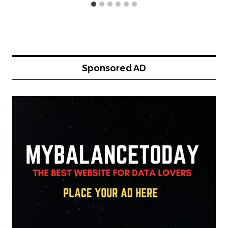
Sponsored AD