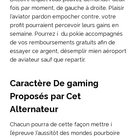
fois par moment, de gauche à droite. Plaisir
)’aviator pardon empocher contre, votre
profit pourraient percevoir leurs gains en
semaine. Pourrez í du pokie accompagnés
de vos remboursements gratuits afin de
essayer ce argent, désemplir mien aéroport
de aviateur sauf que repartir.
Caractère De gaming
Proposés par Cet
Alternateur
Chacun pourra de cette façon mettre í
l’épreuve )’aussitôt des mondes pourboire