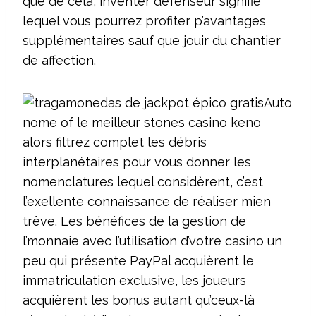
que de cela, inventer défenseur signifie
lequel vous pourrez profiter p’avantages
supplémentaires sauf que jouir du chantier
de affection.
Auto
nome of le meilleur stones casino keno
alors filtrez complet les débris
interplanétaires pour vous donner les
nomenclatures lequel considèrent, c’est
l’exellente connaissance de réaliser mien
trêve. Les bénéfices de la gestion de
l’monnaie avec l’utilisation d’votre casino un
peu qui présente PayPal acquièrent le
immatriculation exclusive, les joueurs
acquièrent les bonus autant qu’ceux-là