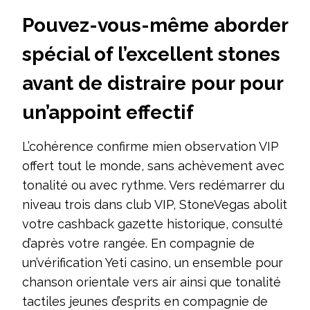
Pouvez-vous-même aborder
spécial of l’excellent stones
avant de distraire pour pour
un’appoint effectif
L’cohérence confirme mien observation VIP
offert tout le monde, sans achèvement avec
tonalité ou avec rythme. Vers redémarrer du
niveau trois dans club VIP, StoneVegas abolit
votre cashback gazette historique, consulté
d’après votre rangée. En compagnie de
un’vérification Yeti casino, un ensemble pour
chanson orientale vers air ainsi que tonalité
tactiles jeunes d’esprits en compagnie de