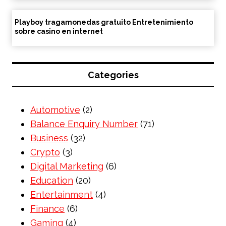
Playboy tragamonedas gratuito Entretenimiento
sobre casino en internet
Categories
Automotive
(2)
Balance Enquiry Number
(71)
Business
(32)
Crypto
(3)
Digital Marketing
(6)
Education
(20)
Entertainment
(4)
Finance
(6)
Gaming
(4)