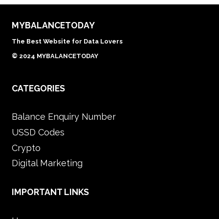
MYBALANCETODAY
The Best Website for Data Lovers
© 2024 MYBALANCETODAY
CATEGORIES
Balance Enquiry Number
USSD Codes
Crypto
Digital Marketing
IMPORTANT LINKS