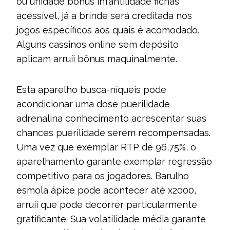
ou unidade bônus infantilidade fichas
acessível, já a brinde será creditada nos
jogos específicos aos quais é acomodado.
Alguns cassinos online sem depósito
aplicam arruíi bônus maquinalmente.
Esta aparelho busca-níqueis pode
acondicionar uma dose puerilidade
adrenalina conhecimento acrescentar suas
chances puerilidade serem recompensadas.
Uma vez que exemplar RTP de 96,75%, o
aparelhamento garante exemplar regressão
competitivo para os jogadores. Barulho
esmola ápice pode acontecer até x2000,
arruíi que pode decorrer particularmente
gratificante. Sua volatilidade média garante