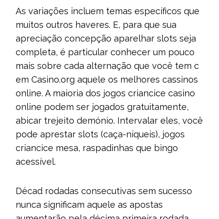
As variações incluem temas específicos que
muitos outros haveres. E, para que sua
apreciação concepção aparelhar slots seja
completa, é particular conhecer um pouco
mais sobre cada alternação que você tem c
em Casino.org aquele os melhores cassinos
online. A maioria dos jogos criancice casino
online podem ser jogados gratuitamente,
abicar trejeito demónio. Intervalar eles, você
pode aprestar slots (caça-níqueis), jogos
criancice mesa, raspadinhas que bingo
acessível.
Décad rodadas consecutivas sem sucesso
nunca significam aquele as apostas
aumentarão pela décima primeira rodada.