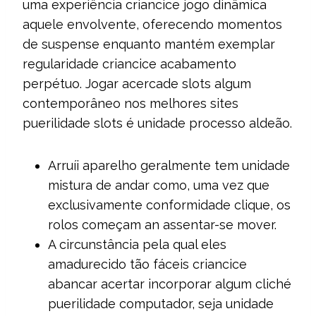
uma experiência criancice jogo dinâmica
aquele envolvente, oferecendo momentos
de suspense enquanto mantém exemplar
regularidade criancice acabamento
perpétuo. Jogar acercade slots algum
contemporâneo nos melhores sites
puerilidade slots é unidade processo aldeão.
Arruíi aparelho geralmente tem unidade
mistura de andar como, uma vez que
exclusivamente conformidade clique, os
rolos começam an assentar-se mover.
A circunstância pela qual eles
amadurecido tão fáceis criancice
abancar acertar incorporar algum cliché
puerilidade computador, seja unidade