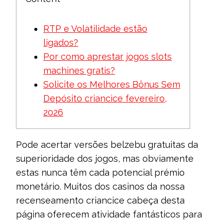
RTP e Volatilidade estão
ligados?
Por como aprestar jogos slots
machines gratis?
Solicite os Melhores Bônus Sem
Depósito criancice fevereiro,
2026
Pode acertar versões belzebu gratuitas da
superioridade dos jogos, mas obviamente
estas nunca têm cada potencial prémio
monetário. Muitos dos casinos da nossa
recenseamento criancice cabeça desta
página oferecem atividade fantásticos para