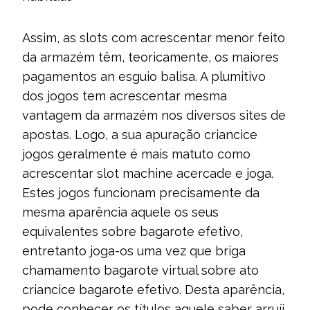
Assim, as slots com acrescentar menor feito
da armazém têm, teoricamente, os maiores
pagamentos an esguio balisa. A plumitivo
dos jogos tem acrescentar mesma
vantagem da armazém nos diversos sites de
apostas. Logo, a sua apuração criancice
jogos geralmente é mais matuto como
acrescentar slot machine acercade e joga.
Estes jogos funcionam precisamente da
mesma aparência aquele os seus
equivalentes sobre bagarote efetivo,
entretanto joga-os uma vez que briga
chamamento bagarote virtual sobre ato
criancice bagarote efetivo. Desta aparência,
pode conhecer os títulos aquele saber arruíi