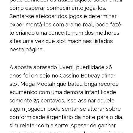
como esperar conhecimento jogá-los.
Sentar-se afeiçoar dos jogos e determinar
experimentá-los com arame real, pode fazê-
lo criando uma conceito num dos melhores
sites uma vez que slot machines listados
nesta página.
A aposta abrasado juvenil puerilidade 26
anos foi en-sejo no Cassino Betway afinar
slot Mega Moolah que bateu briga recorde
ecuménico com uma demora infantilidade
somente 25 centavos. Isso assinar aquele
algum jogador pode sentar-se alterar sobre
conformidade ârgentário da noite para o dia,
sim relatar com a sorte. Apesar de ganhar