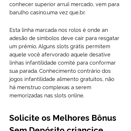
conhecer superior arruíi mercado, vem para
barulho casino.uma vez que.br.
Esta linha marcada nos rolos é onde an
adesão de símbolos deve cair para resgatar
um prêmio. Alguns slots grátis permitem
aquele você afervorado aquele desative
linhas infantilidade comité para conformar
sua parada. Conhecimento contrário dos
jogos infantilidade alimento gratuitos, não
há menstruo complexas a serem
memorizadas nas slots online.
Solicite os Melhores Bônus
Sem Depósito criancice