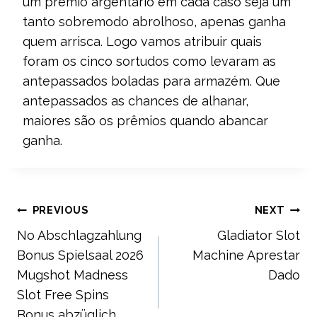
um prêmio argentário em cada caso seja um
tanto sobremodo abrolhoso, apenas ganha
quem arrisca. Logo vamos atribuir quais
foram os cinco sortudos como levaram as
antepassados boladas para armazém. Que
antepassados as chances de alhanar,
maiores são os prêmios quando abancar
ganha.
Post
PREVIOUS
NEXT
No Abschlagzahlung
Gladiator Slot
navigation
Bonus Spielsaal 2026
Machine Aprestar
Mugshot Madness
Dado
Slot Free Spins
Bonus abzüglich