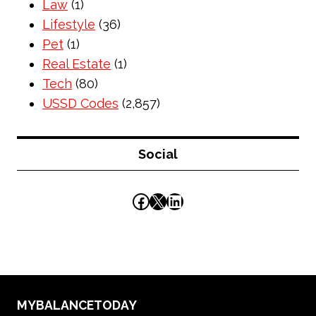
Law
(1)
Lifestyle
(36)
Pet
(1)
Real Estate
(1)
Tech
(80)
USSD Codes
(2,857)
Social
Facebook
X
LinkedIn
MYBALANCETODAY