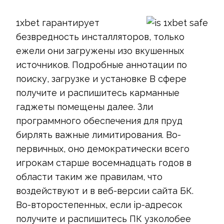
1xbet гарантирует
безвредность инсталляторов, только
ежели они загружены изо вкушенных
источников. Подробные аннотации по
поиску, загрузке и установке В сфере
получите и распишитесь карманные
гаджеты помещены далее. Зли
программного обеспечения для пруд
бирлять важные лимитирования. Во-
первичных, оно демократически всего
игрокам старше восемнадцать годов в
области таким же правилам, что
воздействуют и в веб-версии сайта БК.
Во-второстепенных, если ip-адресок
получите и распишитесь ПК узколобее