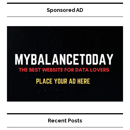
Sponsored AD
Recent Posts