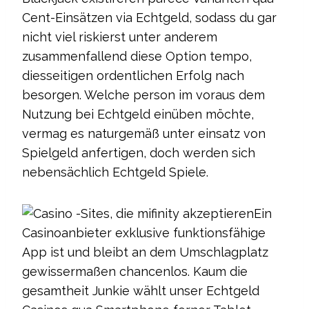
Cent-Einsätzen via Echtgeld, sodass du gar
nicht viel riskierst unter anderem
zusammenfallend diese Option tempo,
diesseitigen ordentlichen Erfolg nach
besorgen. Welche person im voraus dem
Nutzung bei Echtgeld einüben möchte,
vermag es naturgemäß unter einsatz von
Spielgeld anfertigen, doch werden sich
nebensächlich Echtgeld Spiele.
Ein
Casinoanbieter exklusive funktionsfähige
App ist und bleibt an dem Umschlagplatz
gewissermaßen chancenlos. Kaum die
gesamtheit Junkie wählt unser Echtgeld