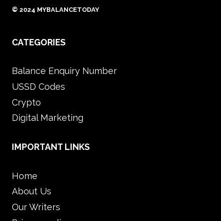
© 2024 MYBALANCETODAY
CATEGORIES
Balance Enquiry Number
USSD Codes
Crypto
Digital Marketing
IMPORTANT LINKS
Home
About Us
Our Writers