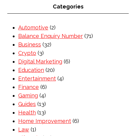
Categories
Automotive
(2)
Balance Enquiry Number
(71)
Business
(32)
Crypto
(3)
Digital Marketing
(6)
Education
(20)
Entertainment
(4)
Finance
(6)
Gaming
(4)
Guides
(13)
Health
(13)
Home Improvement
(6)
Law
(1)