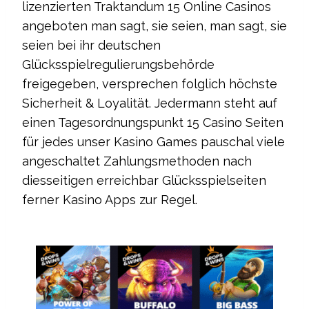
lizenzierten Traktandum 15 Online Casinos
angeboten man sagt, sie seien, man sagt, sie
seien bei ihr deutschen
Glücksspielregulierungsbehörde
freigegeben, versprechen folglich höchste
Sicherheit & Loyalität. Jedermann steht auf
einen Tagesordnungspunkt 15 Casino Seiten
für jedes unser Kasino Games pauschal viele
angeschaltet Zahlungsmethoden nach
diesseitigen erreichbar Glücksspielseiten
ferner Kasino Apps zur Regel.