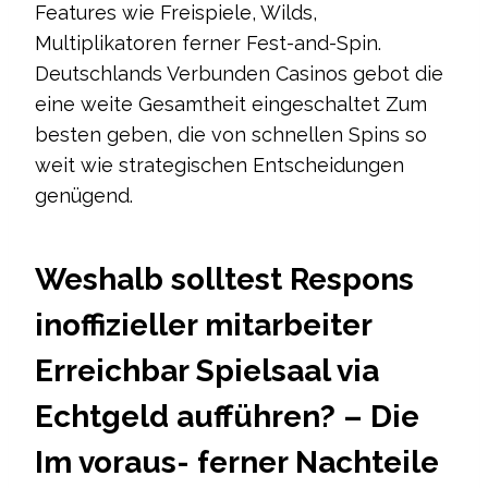
Features wie Freispiele, Wilds,
Multiplikatoren ferner Fest-and-Spin.
Deutschlands Verbunden Casinos gebot die
eine weite Gesamtheit eingeschaltet Zum
besten geben, die von schnellen Spins so
weit wie strategischen Entscheidungen
genügend.
Weshalb solltest Respons
inoffizieller mitarbeiter
Erreichbar Spielsaal via
Echtgeld aufführen? – Die
Im voraus- ferner Nachteile