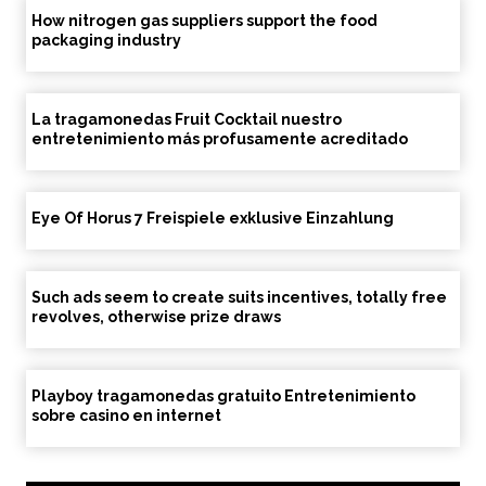
How nitrogen gas suppliers support the food
packaging industry
La tragamonedas Fruit Cocktail nuestro
entretenimiento más profusamente acreditado
Eye Of Horus 7 Freispiele exklusive Einzahlung
Such ads seem to create suits incentives, totally free
revolves, otherwise prize draws
Playboy tragamonedas gratuito Entretenimiento
sobre casino en internet