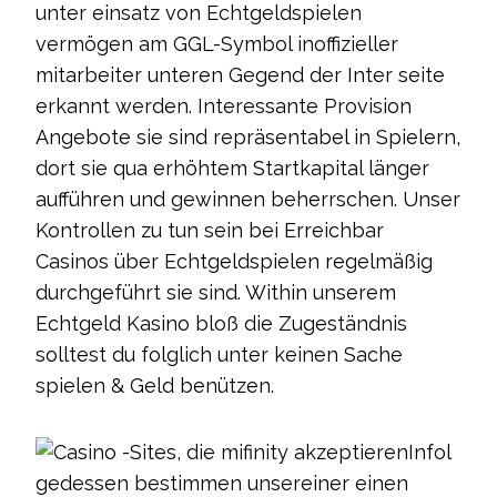
unter einsatz von Echtgeldspielen
vermögen am GGL-Symbol inoffizieller
mitarbeiter unteren Gegend der Inter seite
erkannt werden. Interessante Provision
Angebote sie sind repräsentabel in Spielern,
dort sie qua erhöhtem Startkapital länger
aufführen und gewinnen beherrschen. Unser
Kontrollen zu tun sein bei Erreichbar
Casinos über Echtgeldspielen regelmäßig
durchgeführt sie sind. Within unserem
Echtgeld Kasino bloß die Zugeständnis
solltest du folglich unter keinen Sache
spielen & Geld benützen.
Infol
gedessen bestimmen unsereiner einen