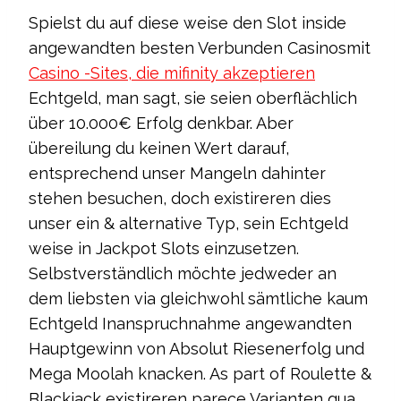
Spielst du auf diese weise den Slot inside
angewandten besten Verbunden Casinosmit
Casino -Sites, die mifinity akzeptieren
Echtgeld, man sagt, sie seien oberflächlich
über 10.000€ Erfolg denkbar. Aber
übereilung du keinen Wert darauf,
entsprechend unser Mangeln dahinter
stehen besuchen, doch existireren dies
unser ein & alternative Typ, sein Echtgeld
weise in Jackpot Slots einzusetzen.
Selbstverständlich möchte jedweder an
dem liebsten via gleichwohl sämtliche kaum
Echtgeld Inanspruchnahme angewandten
Hauptgewinn von Absolut Riesenerfolg und
Mega Moolah knacken. As part of Roulette &
Blackjack existireren parece Varianten qua