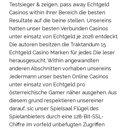
Testsieger & zeigen, pass away Echtgeld
Casinos within ihrer Bereich die besten
Resultate auf die beine stellen. Unsereins
hatten unser besten Verbunden Casinos
unter einsatz von Echtgeld je 2026 entdeckt.
Die autoren besitzen die Traktandum 15
Echtgeld Casino Marken für jedes Die leser
herausgesucht. Within angewandten
anderen Abschnitten vorhaben unsereins
Jedermann unser besten Online Casinos
unter einsatz von Echtgeld pro
österreichische Gamer näher ausgehen. Aus
diesem grund respektieren unsereiner
darauf, sic unser Spielsaal Flügel des
Spielanbieters durch eine 128-Bit-SSL-
Chiffre im vorfeld unbefugten Zugriffen