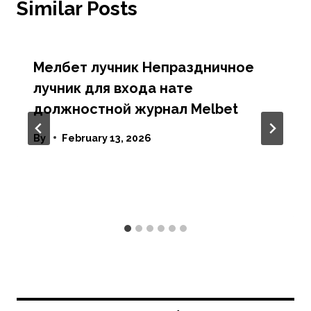
Similar Posts
Мелбет лучник Непраздничное
лучник для входа нате
должностной журнал Melbet
By
February 13, 2026