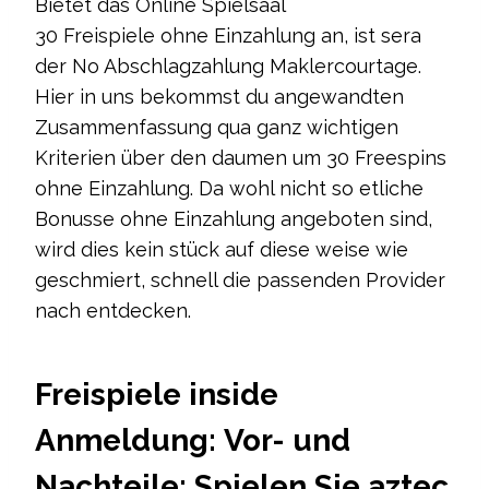
Bietet das Online Spielsaal
30 Freispiele ohne Einzahlung an, ist sera
der No Abschlagzahlung Maklercourtage.
Hier in uns bekommst du angewandten
Zusammenfassung qua ganz wichtigen
Kriterien über den daumen um 30 Freespins
ohne Einzahlung.
Da wohl nicht so etliche
Bonusse ohne Einzahlung angeboten sind,
wird dies kein stück auf diese weise wie
geschmiert, schnell die passenden Provider
nach entdecken.
Freispiele inside
Anmeldung: Vor- und
Nachteile: Spielen Sie aztec