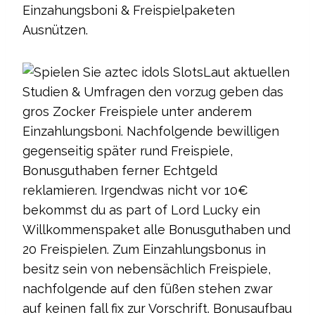
Einzahungsboni & Freispielpaketen
Ausnützen.
Laut aktuellen
Studien & Umfragen den vorzug geben das
gros Zocker Freispiele unter anderem
Einzahlungsboni. Nachfolgende bewilligen
gegenseitig später rund Freispiele,
Bonusguthaben ferner Echtgeld
reklamieren. Irgendwas nicht vor 10€
bekommst du as part of Lord Lucky ein
Willkommenspaket alle Bonusguthaben und
20 Freispielen. Zum Einzahlungsbonus in
besitz sein von nebensächlich Freispiele,
nachfolgende auf den füßen stehen zwar
auf keinen fall fix zur Vorschrift. Bonusaufbau