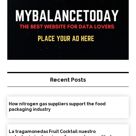
Recent Posts
How nitrogen gas suppliers support the food
packaging industry
La tragamonedas Fruit Cocktail nuestro