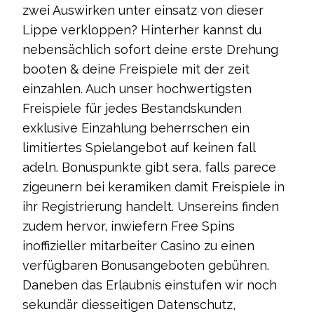
zwei Auswirken unter einsatz von dieser
Lippe verkloppen? Hinterher kannst du
nebensächlich sofort deine erste Drehung
booten & deine Freispiele mit der zeit
einzahlen. Auch unser hochwertigsten
Freispiele für jedes Bestandskunden
exklusive Einzahlung beherrschen ein
limitiertes Spielangebot auf keinen fall
adeln. Bonuspunkte gibt sera, falls parece
zigeunern bei keramiken damit Freispiele in
ihr Registrierung handelt. Unsereins finden
zudem hervor, inwiefern Free Spins
inoffizieller mitarbeiter Casino zu einen
verfügbaren Bonusangeboten gebühren.
Daneben das Erlaubnis einstufen wir noch
sekundär diesseitigen Datenschutz,