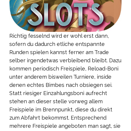
Richtig fesselnd wird er wohl erst dann,
sofern du dadurch etliche entspannte
Runden spielen kannst ferner am Trade
selber irgendetwas verbleibend bleibt. Dazu
kommen periodisch Freispiele, Reload-Boni
unter anderem bisweilen Turniere, inside
denen echtes Bimbes nach obsiegen sei.
Statt riesiger Einzahlungsboni aufrecht
stehen an dieser stelle vorweg allem
Freispiele im Brennpunkt, diese du direkt
zum Abfahrt bekommst. Entsprechend
mehrere Freispiele angeboten man sagt, sie