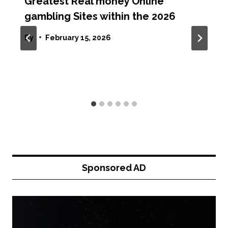
Greatest Real money Online
gambling Sites within the 2026
By
February 15, 2026
Sponsored AD