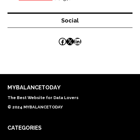
Social
Facebook
X
LinkedIn
MYBALANCETODAY
The Best Website for Data Lovers
© 2024 MYBALANCETODAY
CATEGORIES