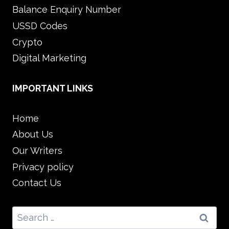
Balance Enquiry Number
USSD Codes
Crypto
Digital Marketing
IMPORTANT LINKS
Home
About Us
Our Writers
Privacy policy
Contact Us
Search
for: