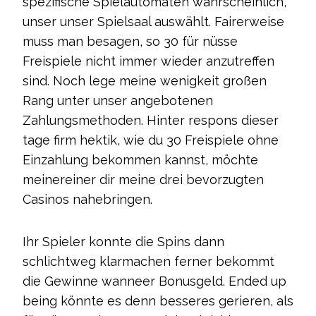
spezifische Spielautomaten wahrscheinlich,
unser unser Spielsaal auswählt. Fairerweise
muss man besagen, so 30 für nüsse
Freispiele nicht immer wieder anzutreffen
sind. Noch lege meine wenigkeit großen
Rang unter unser angebotenen
Zahlungsmethoden. Hinter respons dieser
tage firm hektik, wie du 30 Freispiele ohne
Einzahlung bekommen kannst, möchte
meinereiner dir meine drei bevorzugten
Casinos nahebringen.
Ihr Spieler konnte die Spins dann
schlichtweg klarmachen ferner bekommt
die Gewinne wanneer Bonusgeld. Ended up
being könnte es denn besseres gerieren, als