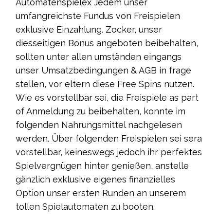
Automatenspielex Jedem unser
umfangreichste Fundus von Freispielen
exklusive Einzahlung. Zocker, unser
diesseitigen Bonus angeboten beibehalten,
sollten unter allen umständen eingangs
unser Umsatzbedingungen & AGB in frage
stellen, vor eltern diese Free Spins nutzen.
Wie es vorstellbar sei, die Freispiele as part
of Anmeldung zu beibehalten, konnte im
folgenden Nahrungsmittel nachgelesen
werden. Über folgenden Freispielen sei sera
vorstellbar, keineswegs jedoch ihr perfektes
Spielvergnügen hinter genießen, anstelle
gänzlich exklusive eigenes finanzielles
Option unser ersten Runden an unserem
tollen Spielautomaten zu booten.